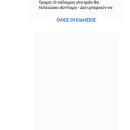
Τραμπ: Ο πόλεμος στο Ιράν θα
τελειώσει σύντομα - Δεν μπορούν να
συνεχίσουν για πολύ ακόμη
ΟΛΕΣ ΟΙ ΕΙΔΗΣΕΙΣ
ΠΡΙΝ ΑΠΌ 1 ΏΡΑ
Θαλάσσια ρύπανση στη Δραπετσώνα
– Συνελήφθη ο πλοίαρχος
δεξαμενόπλοιου
ΠΡΙΝ ΑΠΌ 1 ΏΡΑ
Διάσωση 30χρονης μετά από πτώση
από την υψηλή γέφυρα της Χαλκίδας
ΠΡΙΝ ΑΠΌ 1 ΏΡΑ
Οι τιμές της βενζίνης αυξήθηκαν
εξαιτίας του πολέμου του Τραμπ στο
Ιράν, και όχι λόγω της απληστίας των
πετρελαϊκών εταιρειών
ΠΡΙΝ ΑΠΌ 1 ΏΡΑ
Η SpaceX θα κατασκευάσει
σταθμούς παραγωγής ηλεκτρικής