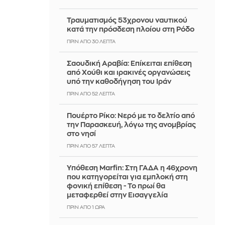
Τραυματισμός 53χρονου ναυτικού
κατά την πρόσδεση πλοίου στη Ρόδο
ΠΡΙΝ ΑΠΌ 30 ΛΕΠΤΆ
Σαουδική Αραβία: Επίκειται επίθεση
από Χούθι και ιρακινές οργανώσεις
υπό την καθοδήγηση του Ιράν
ΠΡΙΝ ΑΠΌ 52 ΛΕΠΤΆ
Πουέρτο Ρίκο: Νερό με το δελτίο από
την Παρασκευή, λόγω της ανομβρίας
στο νησί
ΠΡΙΝ ΑΠΌ 57 ΛΕΠΤΆ
Υπόθεση Marfin: Στη ΓΑΔΑ η 46χρονη
που κατηγορείται για εμπλοκή στη
φονική επίθεση - Το πρωί θα
μεταφερθεί στην Εισαγγελία
ΠΡΙΝ ΑΠΌ 1 ΏΡΑ