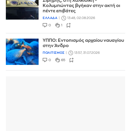
Σίβηρης, στη Χαλκιδική -
Κολυμπώντας βγήκαν στην ακτή οι
πέντε επιβάτες
ΕΛΛΑΔΑ
13:48, 02.08.2026
0
1
ΥΠΠΟ: Εντοπισμός αρχαίου ναυαγίου
στην Άνδρο
ΠΟΛΙΤΙΣΜΟΣ
13:57, 31.07.2026
0
65