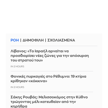
ΡΟΗ
ΔΗΜΟΦΙΛΗ
ΣΧΟΛΙΑΣΜΕΝΑ
Λίβανος: «Το Ισραήλ αρνείται να
προσδιορίσει νέες ζώνες για την απόσυρση
του στρατού του»
IN 2 HOURS
Φονικές πυρκαγιές στο Ρέθυμνο: 19 κτίρια
κρίθηκαν «κόκκινα»
IN 2 HOURS
Σάκης Ρουβάς: Μελισσοκόμος στην Κύθνο
τρώγοντας μέλι κατευθείαν από την
κηρήθρα