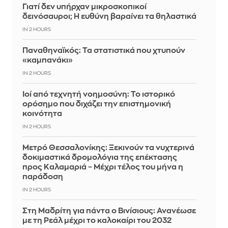
Γιατί δεν υπήρχαν μικροσκοπικοί
δεινόσαυροι; Η ευθύνη βαραίνει τα θηλαστικά
IN 2 HOURS
Παναθηναϊκός: Τα στατιστικά που χτυπούν
«καμπανάκι»
IN 2 HOURS
Ιοί από τεχνητή νοημοσύνη: Το ιστορικό
ορόσημο που διχάζει την επιστημονική
κοινότητα
IN 2 HOURS
Μετρό Θεσσαλονίκης: Ξεκινούν τα νυχτερινά
δοκιμαστικά δρομολόγια της επέκτασης
προς Καλαμαριά – Μέχρι τέλος του μήνα η
παράδοση
IN 2 HOURS
Στη Μαδρίτη για πάντα ο Βινίσιους: Ανανέωσε
με τη Ρεάλ μέχρι το καλοκαίρι του 2032