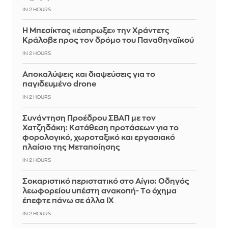
IN 2 HOURS
Η Μπεσίκτας «έσπρωξε» την Χράντετς
Κράλοβε προς τον δρόμο του Παναθηναϊκού
IN 2 HOURS
Αποκαλύψεις και διαψεύσεις για το
παγιδευμένο drone
IN 2 HOURS
Συνάντηση Προέδρου ΣΒΑΠ με τον
Χατζηδάκη: Κατάθεση προτάσεων για το
φορολογικό, χωροταξικό και εργασιακό
πλαίσιο της Μεταποίησης
IN 2 HOURS
Σοκαριστικό περιστατικό στο Αίγιο: Οδηγός
λεωφορείου υπέστη ανακοπή- Tο όχημα
έπεφτε πάνω σε άλλα ΙΧ
IN 2 HOURS