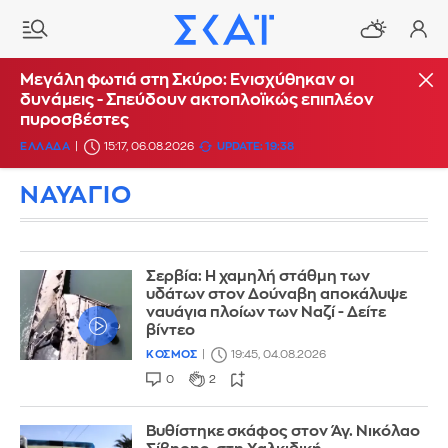
Μεγάλη φωτιά στη Σκύρο: Ενισχύθηκαν οι
δυνάμεις - Σπεύδουν ακτοπλοϊκώς επιπλέον
πυροσβέστες
ΕΛΛΑΔΑ
15:17, 06.08.2026
UPDATE: 19:38
ΝΑΥΑΓΙΟ
Σερβία: Η χαμηλή στάθμη των
υδάτων στον Δούναβη αποκάλυψε
ναυάγια πλοίων των Ναζί - Δείτε
βίντεο
ΚΟΣΜΟΣ
19:45, 04.08.2026
0
2
Βυθίστηκε σκάφος στον Άγ. Νικόλαο