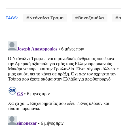
TAGS:
Ντόναλντ Τραμπ
Βενεζουέλα
πετ