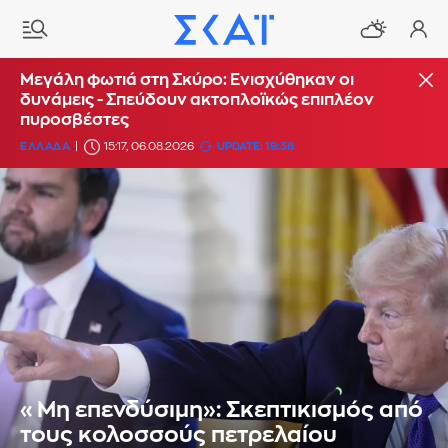
Μεγάλη φωτιά στη Σκύρο: Ενισχύθηκαν οι
δυνάμεις - Σπεύδουν ακτοπλοϊκώς επιπλέον
πυροσβέστες
ΕΛΛΑΔΑ
15:17, 06.08.2026
UPDATE: 19:38
«Μη επενδύσιμη»: Σκεπτικισμός από
τους κολοσσούς πετρελαίου