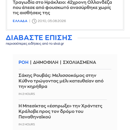
Τραγωδία στο Ηράκλειο: 42χρονη Ολλανδέζα
που έπεσε από φουσκωτό ανασύρθηκε χωρίς
τις αισθήσεις της
ΕΛΛΑΔΑ
20:10, 05.08.2026
ΔΙΑΒΑΣΤΕ ΕΠΙΣΗΣ
περισσότερες ειδήσεις από το skai.gr
ΡΟΗ
ΔΗΜΟΦΙΛΗ
ΣΧΟΛΙΑΣΜΕΝΑ
Σάκης Ρουβάς: Μελισσοκόμος στην
Κύθνο τρώγοντας μέλι κατευθείαν από
την κηρήθρα
IN 2 HOURS
Η Μπεσίκτας «έσπρωξε» την Χράντετς
Κράλοβε προς τον δρόμο του
Παναθηναϊκού
IN 2 HOURS