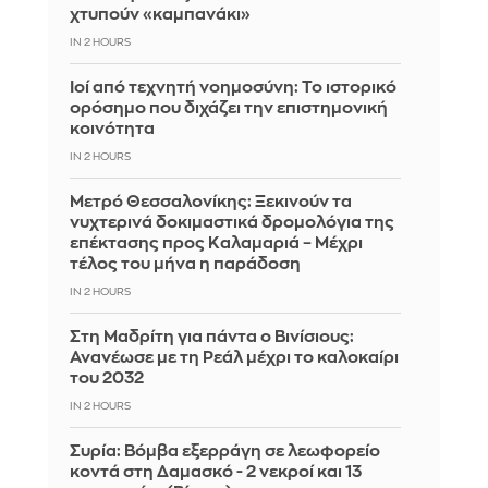
χτυπούν «καμπανάκι»
IN 2 HOURS
Ιοί από τεχνητή νοημοσύνη: Το ιστορικό
ορόσημο που διχάζει την επιστημονική
κοινότητα
IN 2 HOURS
Μετρό Θεσσαλονίκης: Ξεκινούν τα
νυχτερινά δοκιμαστικά δρομολόγια της
επέκτασης προς Καλαμαριά – Μέχρι
τέλος του μήνα η παράδοση
IN 2 HOURS
Στη Μαδρίτη για πάντα ο Βινίσιους:
Ανανέωσε με τη Ρεάλ μέχρι το καλοκαίρι
του 2032
IN 2 HOURS
Συρία: Βόμβα εξερράγη σε λεωφορείο
κοντά στη Δαμασκό - 2 νεκροί και 13