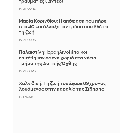
τραυματίες (Βίντεο)
IN 2 HOURS
Μαρία Κορινθίου: Η απόφαση που πήρε
στα 40 και άλλαξε τον τρόπο που βλέπει
τη ζωή
IN 2 HOURS
Παλαιστίνη: Ισραηλινοί έποικοι
επιτέθηκαν σε ένα χωριό στο νότιο
τμήμα της Δυτικής Όχθης
IN 2 HOURS
Χαλκιδική: Τη ζωή του έχασε 69χρονος
λουόμενος στην παραλία της Σίβηρης
IN 1 HOUR