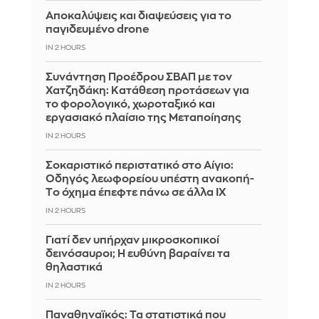
Αποκαλύψεις και διαψεύσεις για το
παγιδευμένο drone
IN 2 HOURS
Συνάντηση Προέδρου ΣΒΑΠ με τον
Χατζηδάκη: Κατάθεση προτάσεων για
το φορολογικό, χωροταξικό και
εργασιακό πλαίσιο της Μεταποίησης
IN 2 HOURS
Σοκαριστικό περιστατικό στο Αίγιο:
Οδηγός λεωφορείου υπέστη ανακοπή-
Tο όχημα έπεφτε πάνω σε άλλα ΙΧ
IN 2 HOURS
Γιατί δεν υπήρχαν μικροσκοπικοί
δεινόσαυροι; Η ευθύνη βαραίνει τα
θηλαστικά
IN 2 HOURS
Παναθηναϊκός: Τα στατιστικά που