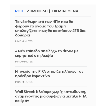
ΡΟΗ
ΔΗΜΟΦΙΛΗ
ΣΧΟΛΙΑΣΜΕΝΑ
Τα νέα θωρηκτά των ΗΠΑ που θα
φέρουν το όνομα του Τραμπ
υπολογίζεται πως θα κοστίσουν 275 δισ.
δολάρια
IN 45 MINUTES
«Νέο επίπεδο απειλής» το drone με
εκρηκτικά στη Λειψία
IN 40 MINUTES
Η ηγεσία της FIFA στηρίζει πλήρως τον
πρόεδρο Ινφαντίνο
IN 26 MINUTES
Wall Street: Κλείσιμο χωρίς κατεύθυνση,
αναμένοντας μια συμφωνία μεταξύ ΗΠΑ
και Ιράν