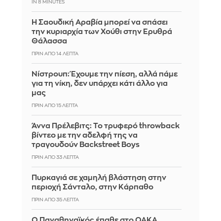
IN 8 MINUTES
Η Σαουδική Αραβία μπορεί να σπάσει
την κυριαρχία των Χούθι στην Ερυθρά
Θάλασσα
ΠΡΙΝ ΑΠΌ 14 ΛΕΠΤΆ
Νίστρουπ: Έχουμε την πίεση, αλλά πάμε
για τη νίκη, δεν υπάρχει κάτι άλλο για
μας
ΠΡΙΝ ΑΠΌ 15 ΛΕΠΤΆ
Άννα Πρέλεβιτς: Το τρυφερό throwback
βίντεο με την αδελφή της να
τραγουδούν Backstreet Boys
ΠΡΙΝ ΑΠΌ 33 ΛΕΠΤΆ
Πυρκαγιά σε χαμηλή βλάστηση στην
περιοχή Σάνταλο, στην Κάρπαθο
ΠΡΙΝ ΑΠΌ 35 ΛΕΠΤΆ
Ο Παναθηναϊκός έπαθε στο ΟΑΚΑ,