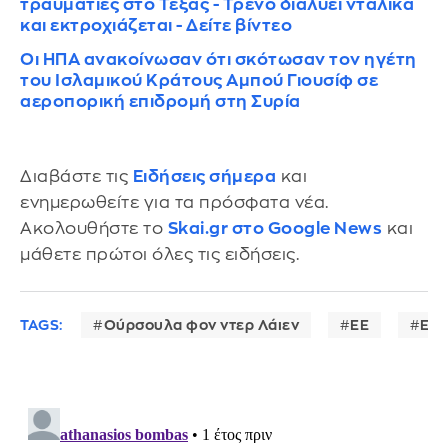
τραυματίες στο Τέξας - Τρένο διαλύει νταλίκα
και εκτροχιάζεται - Δείτε βίντεο
Οι ΗΠΑ ανακοίνωσαν ότι σκότωσαν τον ηγέτη
του Ισλαμικού Κράτους Αμπού Γιουσίφ σε
αεροπορική επιδρομή στη Συρία
Διαβάστε τις
Ειδήσεις σήμερα
και
ενημερωθείτε για τα πρόσφατα νέα.
Ακολουθήστε το
Skai.gr στο Google News
και
μάθετε πρώτοι όλες τις ειδήσεις.
TAGS:
Ούρσουλα φον ντερ Λάιεν
ΕΕ
Ελβ