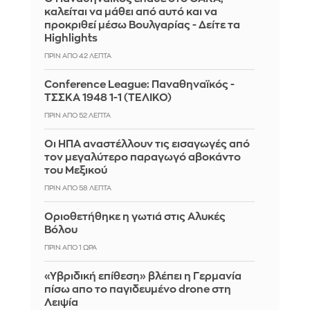
καλείται να μάθει από αυτό και να
προκριθεί μέσω Βουλγαρίας - Δείτε τα
Highlights
ΠΡΙΝ ΑΠΌ 42 ΛΕΠΤΆ
Conference League: Παναθηναϊκός -
ΤΣΣΚΑ 1948 1-1 (ΤΕΛΙΚΟ)
ΠΡΙΝ ΑΠΌ 52 ΛΕΠΤΆ
Οι ΗΠΑ αναστέλλουν τις εισαγωγές από
τον μεγαλύτερο παραγωγό αβοκάντο
του Μεξικού
ΠΡΙΝ ΑΠΌ 58 ΛΕΠΤΆ
Οριοθετήθηκε η γωτιά στις Αλυκές
Βόλου
ΠΡΙΝ ΑΠΌ 1 ΏΡΑ
«Υβριδική επίθεση» βλέπει η Γερμανία
πίσω απο το παγιδευμένο drone στη
Λειψία