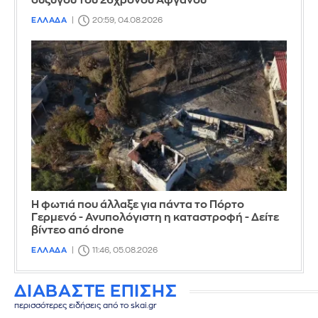
συζύγου του 26χρονου Αφγανού
ΕΛΛΑΔΑ
20:59, 04.08.2026
Η φωτιά που άλλαξε για πάντα το Πόρτο
Γερμενό - Ανυπολόγιστη η καταστροφή - Δείτε
βίντεο από drone
ΕΛΛΑΔΑ
11:46, 05.08.2026
ΔΙΑΒΑΣΤΕ ΕΠΙΣΗΣ
περισσότερες ειδήσεις από το skai.gr