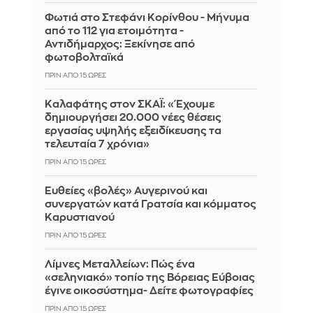
Φωτιά στο Στεφάνι Κορίνθου - Μήνυμα
από το 112 για ετοιμότητα -
Αντιδήμαρχος: Ξεκίνησε από
φωτοβολταϊκά
ΠΡΙΝ ΑΠΌ 15 ΏΡΕΣ
Καλαφάτης στον ΣΚΑΪ: «Έχουμε
δημιουργήσει 20.000 νέες θέσεις
εργασίας υψηλής εξειδίκευσης τα
τελευταία 7 χρόνια»
ΠΡΙΝ ΑΠΌ 15 ΏΡΕΣ
Ευθείες «βολές» Αυγερινού και
συνεργατών κατά Γρατσία και κόμματος
Καρυστιανού
ΠΡΙΝ ΑΠΌ 15 ΏΡΕΣ
Λίμνες Μεταλλείων: Πώς ένα
«σεληνιακό» τοπίο της Βόρειας Εύβοιας
έγινε οικοσύστημα- Δείτε φωτογραφίες
ΠΡΙΝ ΑΠΌ 15 ΏΡΕΣ