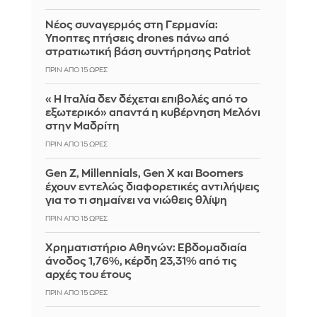
Νέος συναγερμός στη Γερμανία:
Ύποπτες πτήσεις drones πάνω από
στρατιωτική βάση συντήρησης Patriot
ΠΡΙΝ ΑΠΌ 15 ΏΡΕΣ
«Η Ιταλία δεν δέχεται επιβολές από το
εξωτερικό» απαντά η κυβέρνηση Μελόνι
στην Μαδρίτη
ΠΡΙΝ ΑΠΌ 15 ΏΡΕΣ
Gen Z, Millennials, Gen X και Boomers
έχουν εντελώς διαφορετικές αντιλήψεις
για το τι σημαίνει να νιώθεις θλίψη
ΠΡΙΝ ΑΠΌ 15 ΏΡΕΣ
Χρηματιστήριο Αθηνών: Εβδομαδιαία
άνοδος 1,76%, κέρδη 23,31% από τις
αρχές του έτους
ΠΡΙΝ ΑΠΌ 15 ΏΡΕΣ