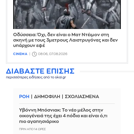
Οδύσσεια: Όχι, δεν είναι ο Ματ Ντέιμον στη
σκηνή με τους 3μετρους Λαιστρυγόνες και δεν
υπάρχουν εφέ
CINEMA
08:06, 07.08.2026
ΔΙΑΒΑΣΤΕ ΕΠΙΣΗΣ
περισσότερες ειδήσεις από το skai.gr
ΡΟΗ
ΔΗΜΟΦΙΛΗ
ΣΧΟΛΙΑΣΜΕΝΑ
Υβόννη Μπόσνιακ: Το νέο μέλος στην
οικογένειά της έχει 4 πόδια και είναι ό,τι
πιο αγαπησιάρικο
ΠΡΙΝ ΑΠΌ 14 ΏΡΕΣ