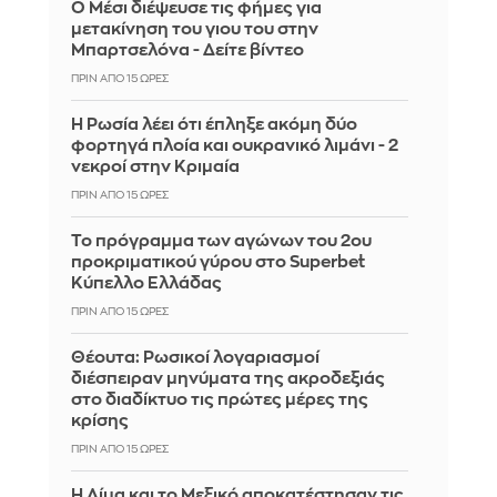
Ο Μέσι διέψευσε τις φήμες για
μετακίνηση του γιου του στην
Μπαρτσελόνα - Δείτε βίντεο
ΠΡΙΝ ΑΠΌ 15 ΏΡΕΣ
Η Ρωσία λέει ότι έπληξε ακόμη δύο
φορτηγά πλοία και ουκρανικό λιμάνι - 2
νεκροί στην Κριμαία
ΠΡΙΝ ΑΠΌ 15 ΏΡΕΣ
Το πρόγραμμα των αγώνων του 2ου
προκριματικού γύρου στο Superbet
Κύπελλο Ελλάδας
ΠΡΙΝ ΑΠΌ 15 ΏΡΕΣ
Θέουτα: Ρωσικοί λογαριασμοί
διέσπειραν μηνύματα της ακροδεξιάς
στο διαδίκτυο τις πρώτες μέρες της
κρίσης
ΠΡΙΝ ΑΠΌ 15 ΏΡΕΣ
Η Λίμα και το Μεξικό αποκατέστησαν τις