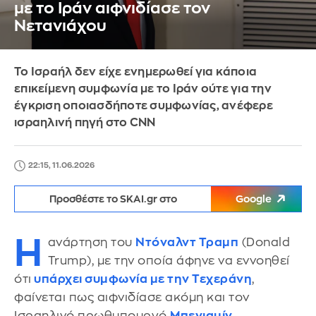
με το Ιράν αιφνιδίασε τον
Νετανιάχου
Το Ισραήλ δεν είχε ενημερωθεί για κάποια
επικείμενη συμφωνία με το Ιράν ούτε για την
έγκριση οποιασδήποτε συμφωνίας, ανέφερε
ισραηλινή πηγή στο CNN
22:15, 11.06.2026
Προσθέστε το SKAI.gr στο
Google
Η
ανάρτηση του
Ντόναλντ Τραμπ
(Donald
Trump), με την οποία άφηνε να εννοηθεί
ότι
υπάρχει συμφωνία με την Τεχεράνη
,
φαίνεται πως αιφνιδίασε ακόμη και τον
Ισραηλινό πρωθυπουργό
Μπενιαμίν