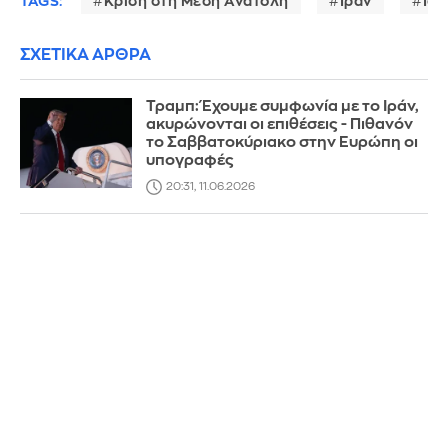
TAGS:
Κρίση στη Μέση Ανατολή
Ιράν
Ισ
ΣΧΕΤΙΚΑ ΑΡΘΡΑ
Τραμπ: Έχουμε συμφωνία με το Ιράν,
ακυρώνονται οι επιθέσεις - Πιθανόν
το Σαββατοκύριακο στην Ευρώπη οι
υπογραφές
20:31, 11.06.2026