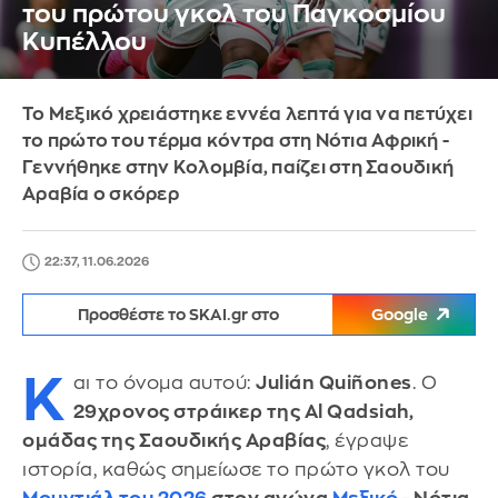
του πρώτου γκολ του Παγκοσμίου
Κυπέλλου
Το Μεξικό χρειάστηκε εννέα λεπτά για να πετύχει
το πρώτο του τέρμα κόντρα στη Νότια Αφρική -
Γεννήθηκε στην Κολομβία, παίζει στη Σαουδική
Αραβία ο σκόρερ
22:37, 11.06.2026
Προσθέστε το SKAI.gr στο
Google
Κ
αι το όνομα αυτού:
Julián Quiñones
. Ο
29χρονος στράικερ της Al Qadsiah,
ομάδας της Σαουδικής Αραβίας
, έγραψε
ιστορία, καθώς σημείωσε το πρώτο γκολ του