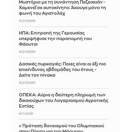
Μυστήριο με τη συνάντηση Πεζεσκιάν -
Χαμενεΐ σε αυτοκίνητο: Άκουγε μόνο τη
φωνή του Αγιατολάχ
IN 2 HOURS
ΗΠΑ: Επιτροπή της Γερουσίας
υπερψήφισε την παραπομπή του
Φάουτσι
IN 2 HOURS
Δασικές πυρκαγιές: Ποιες είναι οι έξι πιο
επικίνδυνες εβδομάδες του έτους -
Δείτε τον πίνακα
IN 2 HOURS
ΟΠΕΚΑ: Αύριο η δεύτερη πληρωμή των
δικαιούχων του Λογαριασμού Αγροτικής
Εστίας
IN 1 HOUR
«Πρόταση δανεισμού του Ολυμπιακού
στην Πόρτο για τον Μόουρα»