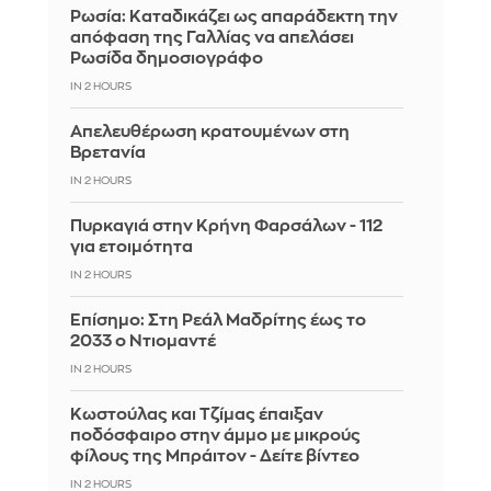
Ρωσία: Kαταδικάζει ως απαράδεκτη την
απόφαση της Γαλλίας να απελάσει
Ρωσίδα δημοσιογράφο
IN 2 HOURS
Απελευθέρωση κρατουμένων στη
Βρετανία
IN 2 HOURS
Πυρκαγιά στην Κρήνη Φαρσάλων - 112
για ετοιμότητα
IN 2 HOURS
Επίσημο: Στη Ρεάλ Μαδρίτης έως το
2033 ο Ντιομαντέ
IN 2 HOURS
Κωστούλας και Τζίμας έπαιξαν
ποδόσφαιρο στην άμμο με μικρούς
φίλους της Μπράιτον - Δείτε βίντεο
IN 2 HOURS