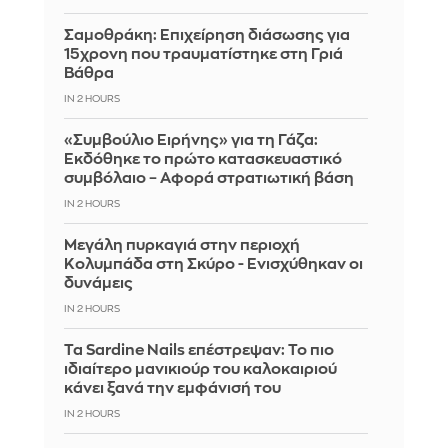
Σαμοθράκη: Επιχείρηση διάσωσης για
15χρονη που τραυματίστηκε στη Γριά
Βάθρα
IN 2 HOURS
«Συμβούλιο Ειρήνης» για τη Γάζα:
Εκδόθηκε το πρώτο κατασκευαστικό
συμβόλαιο – Αφορά στρατιωτική βάση
IN 2 HOURS
Μεγάλη πυρκαγιά στην περιοχή
Κολυμπάδα στη Σκύρο - Ενισχύθηκαν οι
δυνάμεις
IN 2 HOURS
Τα Sardine Nails επέστρεψαν: Το πιο
ιδιαίτερο μανικιούρ του καλοκαιριού
κάνει ξανά την εμφάνισή του
IN 2 HOURS