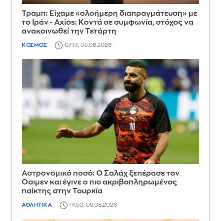
Τραμπ: Είχαμε «ολοήμερη διαπραγμάτευση» με
το Ιράν - Axios: Κοντά σε συμφωνία, στόχος να
ανακοινωθεί την Τετάρτη
ΚΟΣΜΟΣ
07:14, 05.08.2026
Αστρονομικό ποσό: Ο Σαλάχ ξεπέρασε τον
Όσιμεν και έγινε ο πιο ακριβοπληρωμένος
παίκτης στην Τουρκία
ΑΘΛΗΤΙΚΑ
14:50, 05.08.2026