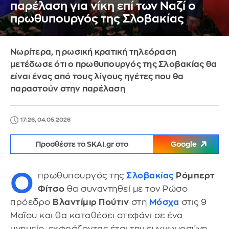
παρέλαση για νίκη επί των Ναζί ο
πρωθυπουργός της Σλοβακίας
Νωρίτερα, η ρωσική κρατική τηλεόραση
μετέδωσε ότι ο πρωθυπουργός της Σλοβακίας θα
είναι ένας από τους λίγους ηγέτες που θα
παραστούν στην παρέλαση
17:26, 04.05.2026
Προσθέστε το SKAI.gr στο
Google
Ο
πρωθυπουργός της
Σλοβακίας
Ρόμπερτ
Φίτσο
θα συναντηθεί με τον Ρώσο
πρόεδρο
Βλαντίμιρ Πούτιν
στη
Μόσχα
στις 9
Μαΐου και θα καταθέσει στεφάνι σε ένα
μνημείο, εκφράζοντας έτσι την ευγνωμοσύνη