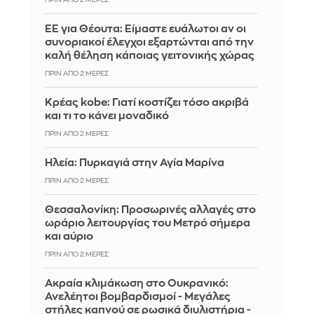
ΠΡΙΝ ΑΠΌ 2 ΜΈΡΕΣ
ΕΕ για Θέουτα: Είμαστε ευάλωτοι αν οι
συνοριακοί έλεγχοι εξαρτώνται από την
καλή θέληση κάποιας γειτονικής χώρας
ΠΡΙΝ ΑΠΌ 2 ΜΈΡΕΣ
Κρέας kobe: Γιατί κοστίζει τόσο ακριβά
και τι το κάνει μοναδικό
ΠΡΙΝ ΑΠΌ 2 ΜΈΡΕΣ
Ηλεία: Πυρκαγιά στην Αγία Μαρίνα
ΠΡΙΝ ΑΠΌ 2 ΜΈΡΕΣ
Θεσσαλονίκη: Προσωρινές αλλαγές στο
ωράριο λειτουργίας του Μετρό σήμερα
και αύριο
ΠΡΙΝ ΑΠΌ 2 ΜΈΡΕΣ
Ακραία κλιμάκωση στο Ουκρανικό:
Ανελέητοι βομβαρδισμοί - Μεγάλες
στήλες καπνού σε ρωσικά διυλιστήρια -