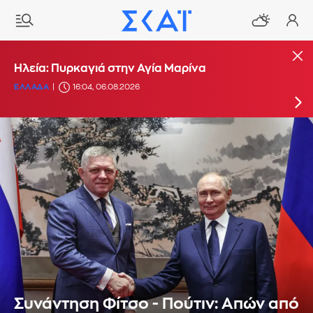
Πυρκαγιά στην περιοχή Κολυμπάδα στη Σκύρο
Ηλεία: Πυρκαγιά στην Αγία Μαρίνα
ΕΛΛΑΔΑ
ΕΛΛΑΔΑ
15:17, 06.08.2026
16:04, 06.08.2026
Συνάντηση Φίτσο - Πούτιν: Απών από