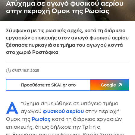
Ατύχημα σε αγωγό φυσικού αερίου
στην περιοχή Ομσκ της Ρωσίας
Σύμφωνα με τις ρωσικές αρχές, κατά τη διάρκεια
εργασιών επισκευής στον αγωγό φυσικού αερίου
ξέσπασε πυρκαγιά σε τμήμα του αγωγού κοντά
στο χωριό Ροστόφκα
07:57, 18.11.2025
Προσθέστε το SKAI.gr στο
Google
Α
τύχημα σημειώθηκε σε υπόγειο τμήμα
αγωγού
φυσικού αερίου
στην περιοχή
Ομσκ της
Ρωσίας
κατά τη διάρκεια εργασιών
επισκευής, όπως δήλωσε την Τρίτη ο
κυβερνήτης της περιφέρειας, Βιτάλι Χοτσένκο.