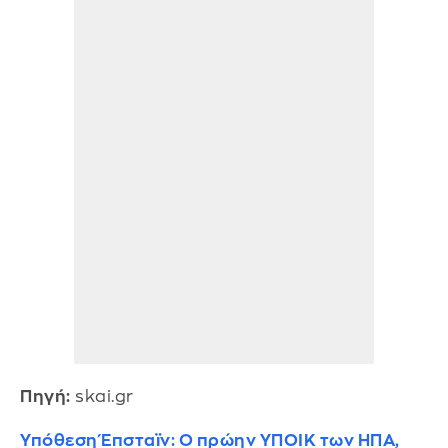
Πηγή:
skai.gr
Υπόθεση Έπσταϊν: Ο πρώην ΥΠΟΙΚ των ΗΠΑ,