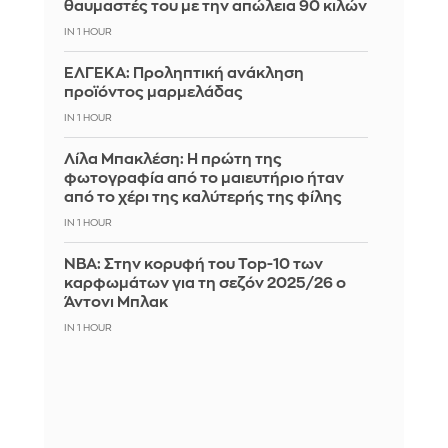
θαυμαστές του με την απώλεια 90 κιλών
IN 1 HOUR
ΕΛΓΕΚΑ: Προληπτική ανάκληση
προϊόντος μαρμελάδας
IN 1 HOUR
Λίλα Μπακλέση: Η πρώτη της
φωτογραφία από το μαιευτήριο ήταν
από το χέρι της καλύτερής της φίλης
IN 1 HOUR
ΝΒΑ: Στην κορυφή του Top-10 των
καρφωμάτων για τη σεζόν 2025/26 ο
Άντονι Μπλακ
IN 1 HOUR