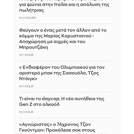
για ψώνια στην Ιταλία και η απόλυση της
πωλήτριας
IN 2 HOURS
Φεύγουν ο ένας μετά τον άλλον από το
κόμμα της Μαρίας Καρυστιανού -
Αποχώρηση με αιχμές και του
Μπρουτζάκη
IN 1 HOUR
«Ενδιαφέρον του Ολυμπιακού για τον
αριστερό μπακ της Σασουόλο, Τζος
Ντόιγκ»
IN 1 HOUR
Τι είναι το daycap; Η νέα συνήθεια της
Gen Z στο αλκοόλ
IN 1 HOUR
«Αγνώριστος» ο 74χρονος Τζον
Γκούντμαν: Προκάλεσε σοκ στους