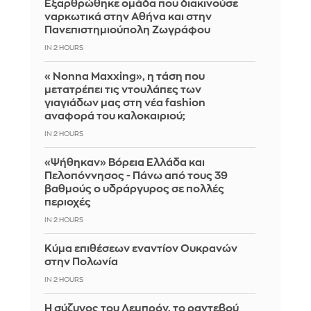
Εξαρθρώθηκε ομάδα που διακινούσε
ναρκωτικά στην Αθήνα και στην
Πανεπιστημιούπολη Ζωγράφου
IN 2 HOURS
«Nonna Maxxing», η τάση που
μετατρέπει τις ντουλάπες των
γιαγιάδων μας στη νέα fashion
αναφορά του καλοκαιριού;
IN 2 HOURS
«Ψήθηκαν» Βόρεια Ελλάδα και
Πελοπόννησος - Πάνω από τους 39
βαθμούς ο υδράργυρος σε πολλές
περιοχές
IN 2 HOURS
Κύμα επιθέσεων εναντίον Ουκρανών
στην Πολωνία
IN 2 HOURS
Η σύζυγος του Λεμπρόν, το ραντεβού