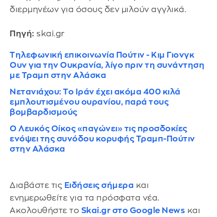
διερμηνέων για όσους δεν μιλούν αγγλικά.
Πηγή:
skai.gr
Τηλεφωνική επικοινωνία Πούτιν - Κιμ Γιονγκ
Ουν για την Ουκρανία, λίγο πριν τη συνάντηση
με Τραμπ στην Αλάσκα
Νετανιάχου: Το Ιράν έχει ακόμα 400 κιλά
εμπλουτισμένου ουρανίου, παρά τους
βομβαρδισμούς
Ο Λευκός Οίκος «παγώνει» τις προσδοκίες
ενόψει της συνόδου κορυφής Τραμπ-Πούτιν
στην Αλάσκα
Διαβάστε τις
Ειδήσεις σήμερα
και
ενημερωθείτε για τα πρόσφατα νέα.
Ακολουθήστε το
Skai.gr στο Google News
και