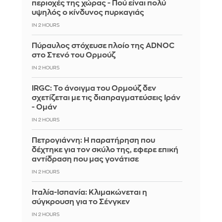
περιοχές της χώρας - Πού είναι πολύ
υψηλός ο κίνδυνος πυρκαγιάς
IN 2 HOURS
Πύραυλος στόχευσε πλοίο της ADNOC
στο Στενό του Ορμούζ
IN 2 HOURS
IRGC: Το άνοιγμα του Ορμούζ δεν
σχετίζεται με τις διαπραγματεύσεις Ιράν
- Ομάν
IN 2 HOURS
Πετρογιάννη: Η παρατήρηση που
δέχτηκε για τον σκύλο της, εφερε επική
αντίδραση που μας γονάτισε
IN 2 HOURS
Ιταλία-Ισπανία: Κλιμακώνεται η
σύγκρουση για το Σένγκεν
IN 2 HOURS