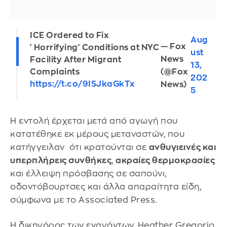
ICE Ordered to Fix
Aug
— Fox
'Horrifying' Conditions at NYC
ust
News
Facility After Migrant
13,
(@Fox
Complaints
202
https://t.co/9ISJkaGkTx
News)
5
Η εντολή έρχεται μετά από αγωγή που
κατατέθηκε εκ μέρους μεταναστών, που
κατήγγειλαν ότι κρατούνται σε
ανθυγιεινές και
υπερπλήρεις συνθήκες
,
ακραίες θερμοκρασίες
και έλλειψη πρόσβασης σε σαπούνι,
οδοντόβουρτσες και άλλα απαραίτητα είδη,
σύμφωνα με το Associated Press.
Η δικηγόρος των εναγόντων, Heather Gregorio,