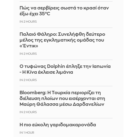
Πώς να σερβίρεις σωστά το κρασί όταν
έξω έχει 35°C
IN 2 HOURS
Παλαιό Φάληρο: Συνελήφθη δεύτερο
μέλος της εγκληματικής ομάδας του
«Έντικ»
IN 2 HOURS
Ο τυφώνας Dolphin έπληξε την Ιαπωνία
- Η Κίνα έκλεισε λιμάνια
IN 2 HOURS
Bloomberg: Η Τουρκία περιορίζει τη
διέλευση πλοίων που εισέρχονται στη
Μαύρη Θάλασσα μέσω Δαρδανελίων
IN 2 HOURS
Η πιο εύκολη γαριδομακαρονάδα
IN 1 HOUR