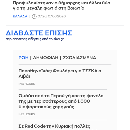
Προφυλακίστηκαν ο δήμαρχος και άλλοι δύο
για τη μεγάλη φωτιά στη Βοιωτία
ΕΛΛΑΔΑ
07:26, 07.08.2026
ΔΙΑΒΑΣΤΕ ΕΠΙΣΗΣ
περισσότερες ειδήσεις από το skai.gr
ΡΟΗ
ΔΗΜΟΦΙΛΗ
ΣΧΟΛΙΑΣΜΕΝΑ
Παναθηναϊκός: Φουλάρει για ΤΣΣΚΑ ο
Λιβάι
IN 2 HOURS
Ομάδα από το Περού γέμισε τη φανέλα
της με περισσότερους από 1.000
διαφορετικούς χορηγούς
IN 2 HOURS
Σε Red Code την Κυριακή πολλές