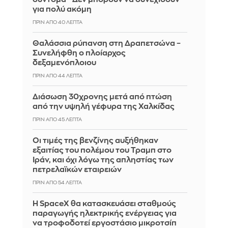
για πολύ ακόμη
ΠΡΙΝ ΑΠΌ 40 ΛΕΠΤΆ
Θαλάσσια ρύπανση στη Δραπετσώνα –
Συνελήφθη ο πλοίαρχος
δεξαμενόπλοιου
ΠΡΙΝ ΑΠΌ 44 ΛΕΠΤΆ
Διάσωση 30χρονης μετά από πτώση
από την υψηλή γέφυρα της Χαλκίδας
ΠΡΙΝ ΑΠΌ 45 ΛΕΠΤΆ
Οι τιμές της βενζίνης αυξήθηκαν
εξαιτίας του πολέμου του Τραμπ στο
Ιράν, και όχι λόγω της απληστίας των
πετρελαϊκών εταιρειών
ΠΡΙΝ ΑΠΌ 54 ΛΕΠΤΆ
Η SpaceX θα κατασκευάσει σταθμούς
παραγωγής ηλεκτρικής ενέργειας για
να τροφοδοτεί εργοστάσιο μικροτσίπ