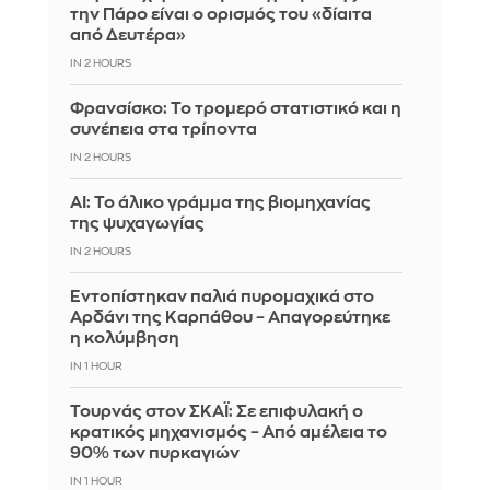
την Πάρο είναι ο ορισμός του «δίαιτα
από Δευτέρα»
IN 2 HOURS
Φρανσίσκο: Το τρομερό στατιστικό και η
συνέπεια στα τρίποντα
IN 2 HOURS
AI: Το άλικο γράμμα της βιομηχανίας
της ψυχαγωγίας
IN 2 HOURS
Εντοπίστηκαν παλιά πυρομαχικά στο
Αρδάνι της Καρπάθου – Απαγορεύτηκε
η κολύμβηση
IN 1 HOUR
Τουρνάς στον ΣΚΑΪ: Σε επιφυλακή ο
κρατικός μηχανισμός – Από αμέλεια το
90% των πυρκαγιών
IN 1 HOUR