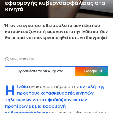
εφαρμογής κυβερνοασφάλειας στα
κινητά
Ήταν να εγκατασταθεί σε όλα τα μοντέλα που
κατασκευάζονται ή εισάγονται στην Ινδία και δεν
θα μπορεί να απενεργοποιηθεί ούτε να διαγραφεί
13:58, 03.12.2025
Προσθέστε το SKAI.gr στο
Google
Η
Ινδία
ανακάλεσε σήμερα την
εντολή της
προς τους κατασκευαστές κινητών
τηλεφώνων να τα εφοδιάζουν εκ των
προτέρων με μια εφαρμογή
κυβερνοασφάλειας
που αναπτύχθηκε από την