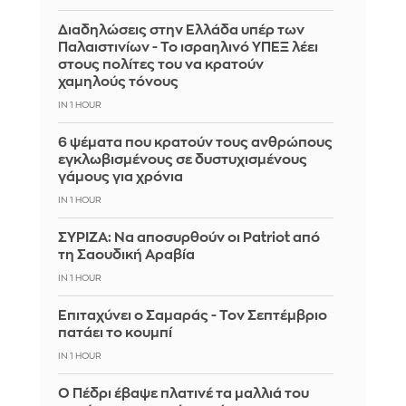
Διαδηλώσεις στην Ελλάδα υπέρ των
Παλαιστινίων - Το ισραηλινό ΥΠΕΞ λέει
στους πολίτες του να κρατούν
χαμηλούς τόνους
IN 1 HOUR
6 ψέματα που κρατούν τους ανθρώπους
εγκλωβισμένους σε δυστυχισμένους
γάμους για χρόνια
IN 1 HOUR
ΣΥΡΙΖΑ: Να αποσυρθούν οι Patriot από
τη Σαουδική Αραβία
IN 1 HOUR
Επιταχύνει ο Σαμαράς - Τον Σεπτέμβριο
πατάει το κουμπί
IN 1 HOUR
Ο Πέδρι έβαψε πλατινέ τα μαλλιά του