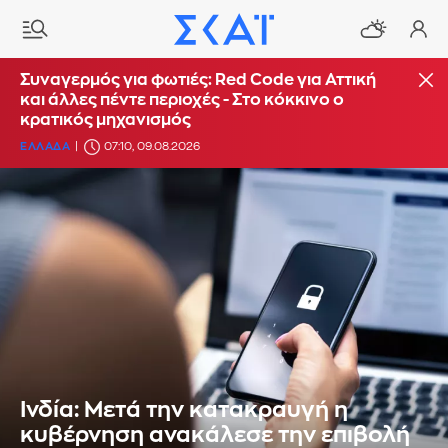
Συναγερμός για φωτιές: Red Code για Αττική
και άλλες πέντε περιοχές - Στο κόκκινο ο
κρατικός μηχανισμός
ΕΛΛΑΔΑ
07:10, 09.08.2026
Ινδία: Μετά την κατακραυγή η
κυβέρνηση ανακάλεσε την επιβολή