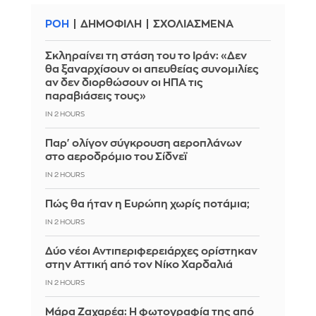
ΡΟΗ
ΔΗΜΟΦΙΛΗ
ΣΧΟΛΙΑΣΜΕΝΑ
Σκληραίνει τη στάση του το Ιράν: «Δεν
θα ξαναρχίσουν οι απευθείας συνομιλίες
αν δεν διορθώσουν οι ΗΠΑ τις
παραβιάσεις τους»
IN 2 HOURS
Παρ' ολίγον σύγκρουση αεροπλάνων
στο αεροδρόμιο του Σίδνεϊ
IN 2 HOURS
Πώς θα ήταν η Ευρώπη χωρίς ποτάμια;
IN 2 HOURS
Δύο νέοι Αντιπεριφερειάρχες ορίστηκαν
στην Αττική από τον Νίκο Χαρδαλιά
IN 2 HOURS
Μάρα Ζαχαρέα: Η φωτογραφία της από