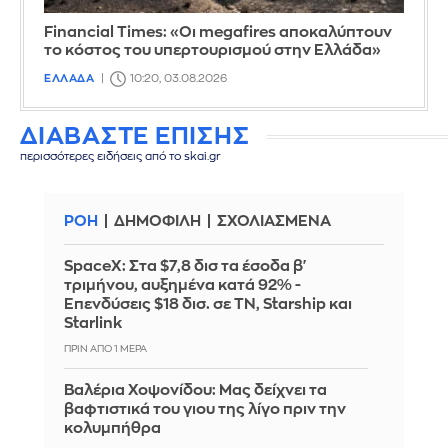
Financial Times: «Οι megafires αποκαλύπτουν
το κόστος του υπερτουρισμού στην Ελλάδα»
ΕΛΛΑΔΑ
10:20, 03.08.2026
ΔΙΑΒΑΣΤΕ ΕΠΙΣΗΣ
περισσότερες ειδήσεις από το skai.gr
ΡΟΗ
ΔΗΜΟΦΙΛΗ
ΣΧΟΛΙΑΣΜΕΝΑ
SpaceX: Στα $7,8 δισ τα έσοδα β'
τριμήνου, αυξημένα κατά 92% -
Επενδύσεις $18 δισ. σε ΤΝ, Starship και
Starlink
ΠΡΙΝ ΑΠΌ 1 ΜΈΡΑ
Βαλέρια Χοψονίδου: Μας δείχνει τα
βαφτιστικά του γιου της λίγο πριν την
κολυμπήθρα