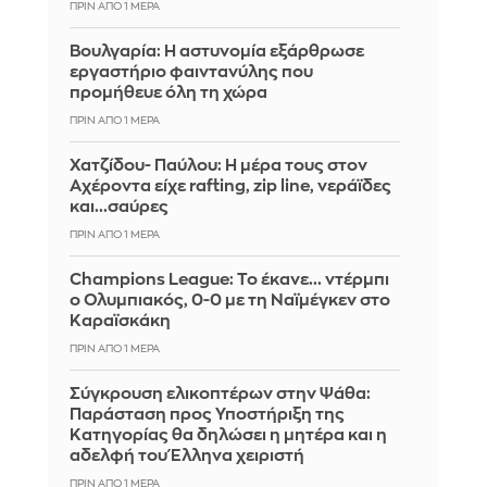
ΠΡΙΝ ΑΠΌ 1 ΜΈΡΑ
Βουλγαρία: Η αστυνομία εξάρθρωσε
εργαστήριο φαιντανύλης που
προμήθευε όλη τη χώρα
ΠΡΙΝ ΑΠΌ 1 ΜΈΡΑ
Χατζίδου- Παύλου: Η μέρα τους στον
Αχέροντα είχε rafting, zip line, νεράϊδες
και...σαύρες
ΠΡΙΝ ΑΠΌ 1 ΜΈΡΑ
Champions League: Το έκανε... ντέρμπι
ο Ολυμπιακός, 0-0 με τη Ναϊμέγκεν στο
Καραϊσκάκη
ΠΡΙΝ ΑΠΌ 1 ΜΈΡΑ
Σύγκρουση ελικοπτέρων στην Ψάθα:
Παράσταση προς Υποστήριξη της
Κατηγορίας θα δηλώσει η μητέρα και η
αδελφή του Έλληνα χειριστή
ΠΡΙΝ ΑΠΌ 1 ΜΈΡΑ