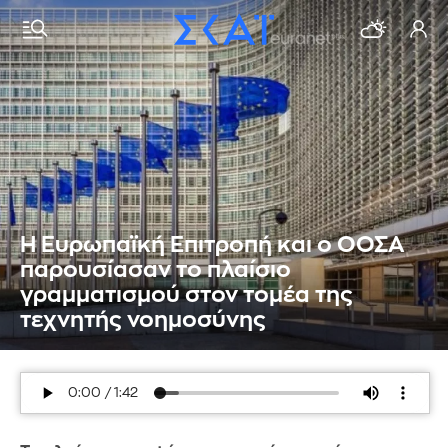
Η Ευρωπαϊκή Επιτροπή και ο ΟΟΣΑ
παρουσίασαν το πλαίσιο
γραμματισμού στον τομέα της
τεχνητής νοημοσύνης