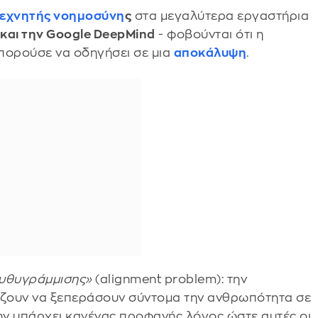
εχνητής νοημοσύνη
ς
στα μεγαλύτερα εργαστήρια
 και την Google DeepMind
- φοβούνται ότι η
μπορούσε να οδηγήσει σε μια
αποκάλυψη
.
υθυγράμμισης»
(alignment problem): την
ζουν να ξεπεράσουν σύντομα την ανθρωπότητα σε
 μην υπάρχει κανένας προφανής λόγος ώστε αυτές οι