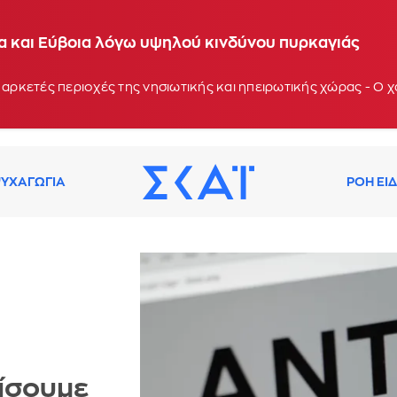
ία και Εύβοια λόγω υψηλού κινδύνου πυρκαγιάς
 αρκετές περιοχές της νησιωτικής και ηπειρωτικής χώρας - Ο
ΥΧΑΓΩΓΙΑ
ΡΟΗ ΕΙ
ίσουμε