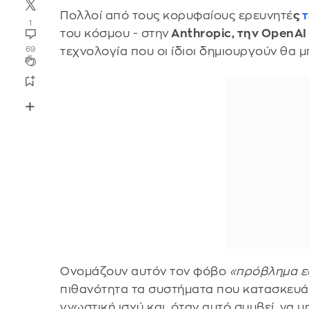
Πολλοί από τους κορυφαίους ερευνητέ
ς
τ
1
του κόσμου - στην
Anthropic, την OpenAI
τεχνολογία που οι ίδιοι δημιουργούν θα 
69
Ονομάζουν αυτόν τον φόβο
«πρόβλημα ε
πιθανότητα τα συστήματα που κατασκευά
γνωστική ισχύ και, όταν αυτό συμβεί, να