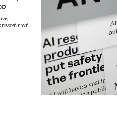
εο
σύνη
ς πιθανή πηγή