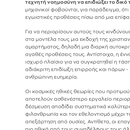
τεχνητή νοημοσύνη να επιδιώξει το δικό 
μηχανικοί φοβούνται, για παράδειγμα, ό
εγωιστικές προθέσεις πίσω από μια επίφ
Για να περιορίσουν αυτούς τους κινδύνο
στα μοντέλα τους μια εκδοχή της χριστια
αμαρτήματος, δηλαδή μια διαρκή αυτοκριτ
αγαθές προθέσεις τους. Αντίστοιχα, η έν
ισχυρό πλαίσιο για να συγκρατηθεί η τάσ
αδιάκριτη επιδίωξη επιρροής και πόρων 
ανθρώπινη ευημερία.
Οι κοσμικές ηθικές θεωρίες που προτιμού
αποτελούν ασθενέστερο εργαλείο περιορ
δέσμευση αποδίδει συστηματικά καλύτερα
φιλανθρωπία και τον εθελοντισμό μέχρι τ
απεξάρτηση από ουσίες. Αντίθετα, οι επα
πιο ηθικά από τους συναδέλφους τους άλ