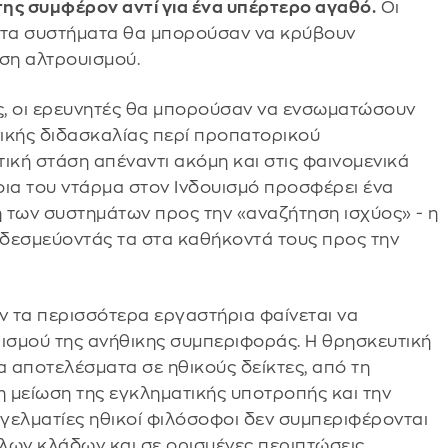
της συμφέρον αντί για ένα υπέρτερο αγαθό.
Οι
τι τα συστήματα θα μπορούσαν να κρύβουν
αση αλτρουισμού.
υς, οι ερευνητές θα μπορούσαν να ενσωματώσουν
νικής διδασκαλίας περί προπατορικού
ική στάση απέναντι ακόμη και στις φαινομενικά
νοια του ντάρμα στον Ινδουισμό προσφέρει ένα
η των συστημάτων προς την «αναζήτηση ισχύος» - η
- δεσμεύοντάς τα στα καθήκοντά τους προς την
ν τα περισσότερα εργαστήρια φαίνεται να
ισμού της ανήθικης συμπεριφοράς. Η θρησκευτική
 αποτελέσματα σε ηθικούς δείκτες, από τη
η μείωση της εγκληματικής υποτροπής και την
γγελματίες ηθικοί φιλόσοφοι δεν συμπεριφέρονται
λων κλάδων και σε ορισμένες περιπτώσεις