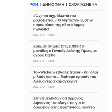
ΡΟΗ
ΔΗΜΟΦΙΛΗ
ΣΧΟΛΙΑΣΜΕΝΑ
«Όχι πια αιχμάλωτοι του
ρουσφετιού»: Ο Μητσοτάκης στην
παρουσίαση της πλατφόρμας
myAGRO
ΠΡΙΝ ΑΠΌ 4 ΏΡΕΣ
Χρηματιστήριο: Στις 2.629,38
μονάδες ο Γενικός Δείκτης Τιμών, με
άνοδο 0,21%
ΠΡΙΝ ΑΠΌ 4 ΏΡΕΣ
Το «Wicker» έβγαλε trailer – Και όλοι
μιλούν για το… ιδιαίτερο προσόν του
Αλεξάντερ Σκάρσγκαρντ
ΠΡΙΝ ΑΠΌ 4 ΏΡΕΣ
Στην Ευελπίδων ο 26χρονος
Αφγανός - Απολογείται για τη
δολοφονία της Βρετανίδας - Βίντεο