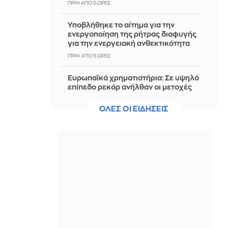
ΠΡΙΝ ΑΠΌ 5 ΏΡΕΣ
Υποβλήθηκε το αίτημα για την
ενεργοποίηση της ρήτρας διαφυγής
για την ενεργειακή ανθεκτικότητα
ΠΡΙΝ ΑΠΌ 5 ΏΡΕΣ
Ευρωπαϊκά χρηματιστήρια: Σε υψηλό
επίπεδο ρεκόρ ανήλθαν οι μετοχές
στο ξεκίνημα των συναλλαγών
ΟΛΕΣ ΟΙ ΕΙΔΗΣΕΙΣ
ΠΡΙΝ ΑΠΌ 5 ΏΡΕΣ
«Νόμοι της καρδιάς»: Η συνάντηση
Γιλντιρίμ και Μπορά αποκαλύπτει την
αλήθεια - Δείτε trailer
ΠΡΙΝ ΑΠΌ 5 ΏΡΕΣ
ΚΚΕ για την επέτειο της Χιροσίμα: Η
ανθρωπότητα βρίσκεται πιο κοντά σε
έναν νέο παγκόσμιο πόλεμο
ΠΡΙΝ ΑΠΌ 5 ΏΡΕΣ