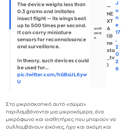
J
The device weighs less than
—
u
0.3 grams and imitates
NE
n
insect flight — its wings beat
XT
e
up to 500 times per second.
A
17
It can carry miniature
(@
,
sensors for reconnaissance
ne
and surveillance.
2
xta
0
_tv
In theory, such devices could
2
)
be used for…
6
pic.twitter.com/hGBsUL6yw
U
Στο μικροσκοπικό αυτό «σώμα»
περιλαμβάνονται μια μικροκάμερα, ένα
μικρόφωνο και αισθητήρες που μπορούν να
συλλαμβάνουν εικόνες, ήχο και ακόμη και