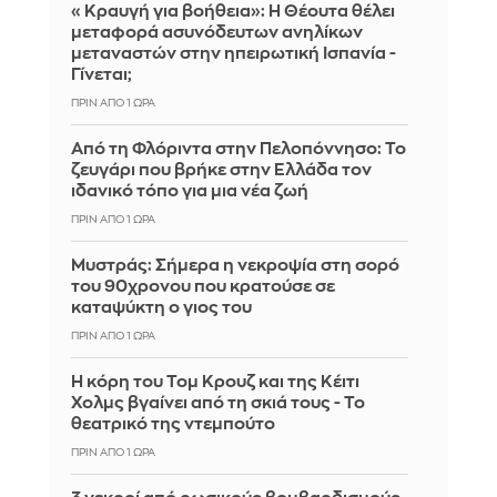
«Κραυγή για βοήθεια»: Η Θέουτα θέλει
μεταφορά ασυνόδευτων ανηλίκων
μεταναστών στην ηπειρωτική Ισπανία -
Γίνεται;
ΠΡΙΝ ΑΠΌ 1 ΏΡΑ
Από τη Φλόριντα στην Πελοπόννησο: Το
ζευγάρι που βρήκε στην Ελλάδα τον
ιδανικό τόπο για μια νέα ζωή
ΠΡΙΝ ΑΠΌ 1 ΏΡΑ
Mυστράς: Σήμερα η νεκροψία στη σορό
του 90χρονου που κρατούσε σε
καταψύκτη ο γιος του
ΠΡΙΝ ΑΠΌ 1 ΏΡΑ
Η κόρη του Τομ Κρουζ και της Κέιτι
Χολμς βγαίνει από τη σκιά τους - Το
θεατρικό της ντεμπούτο
ΠΡΙΝ ΑΠΌ 1 ΏΡΑ