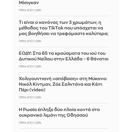
Μίσιγκαν
ΠΡΙΝ ΑΠΌ 1 ΏΡΑ
Τι είναι ο κανόνας των 3 χρωμάτων, η
μέθοδος του TikTok που υπόσχεται να
μας βοηθήσει να τρεφόμαστε καλύτερα;
ΠΡΙΝ ΑΠΌ 1 ΏΡΑ
ΕΟΔΥ: Στα 65 τα κρούσματα του ιού του
Δυτικού Νείλου στην Ελλάδα – 6 θάνατοι
ΠΡΙΝ ΑΠΌ 1 ΏΡΑ
Χολιγουντιανή «απόβαση» στη Μύκονο:
Νικόλ Κίντμαν, Ζόε Σαλντάνα και Κέιτι
Πέρι (video)
ΠΡΙΝ ΑΠΌ 1 ΏΡΑ
Η Ρωσία έπληξε δύο πλοία κοντά στο
ουκρανικό λιμάνι της Οδησσού
ΠΡΙΝ ΑΠΌ 1 ΏΡΑ