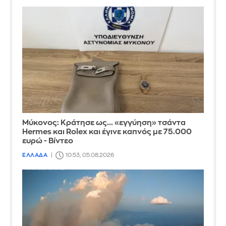
Μύκονος: Κράτησε ως... «εγγύηση» τσάντα
Hermes και Rolex και έγινε καπνός με 75.000
ευρώ - Βίντεο
ΕΛΛΑΔΑ
10:53, 05.08.2026