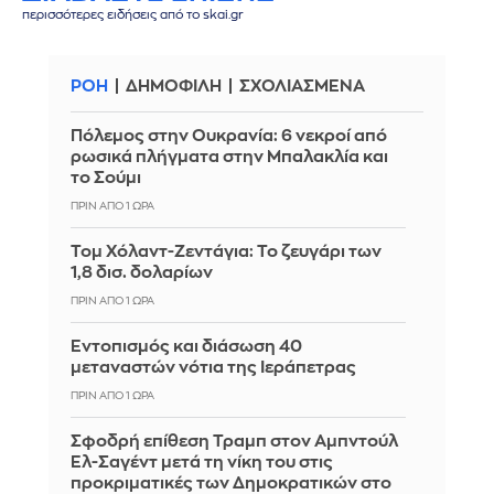
περισσότερες ειδήσεις από το skai.gr
ΡΟΗ
ΔΗΜΟΦΙΛΗ
ΣΧΟΛΙΑΣΜΕΝΑ
Πόλεμος στην Ουκρανία: 6 νεκροί από
ρωσικά πλήγματα στην Μπαλακλία και
το Σούμι
ΠΡΙΝ ΑΠΌ 1 ΏΡΑ
Τομ Χόλαντ-Ζεντάγια: Το ζευγάρι των
1,8 δισ. δολαρίων
ΠΡΙΝ ΑΠΌ 1 ΏΡΑ
Εντοπισμός και διάσωση 40
μεταναστών νότια της Ιεράπετρας
ΠΡΙΝ ΑΠΌ 1 ΏΡΑ
Σφοδρή επίθεση Τραμπ στον Αμπντούλ
Ελ-Σαγέντ μετά τη νίκη του στις
προκριματικές των Δημοκρατικών στο