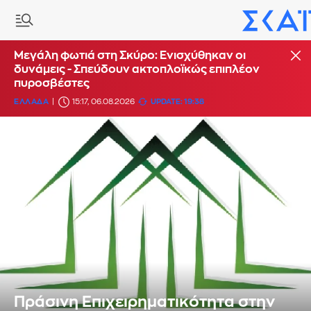
Μεγάλη φωτιά στη Σκύρο: Ενισχύθηκαν οι
δυνάμεις - Σπεύδουν ακτοπλοϊκώς επιπλέον
πυροσβέστες
ΕΛΛΑΔΑ
15:17, 06.08.2026
UPDATE: 19:38
Πράσινη Επιχειρηματικότητα στην