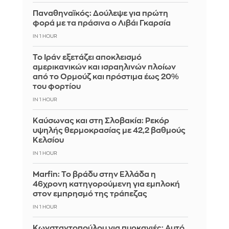
Παναθηναϊκός: Δούλεψε για πρώτη
φορά με τα πράσινα ο Λιβάι Γκαρσία
IN 1 HOUR
Το Ιράν εξετάζει αποκλεισμό
αμερικανικών και ισραηλινών πλοίων
από το Ορμούζ και πρόστιμα έως 20%
του φορτίου
IN 1 HOUR
Καύσωνας και στη Σλοβακία: Ρεκόρ
υψηλής θερμοκρασίας με 42,2 βαθμούς
Κελσίου
IN 1 HOUR
Marfin: Το βράδυ στην Ελλάδα η
46χρονη κατηγορούμενη για εμπλοκή
στον εμπρησμό της τράπεζας
IN 1 HOUR
Κωνσταντοπούλου για πυρκαγιές: Αυτό