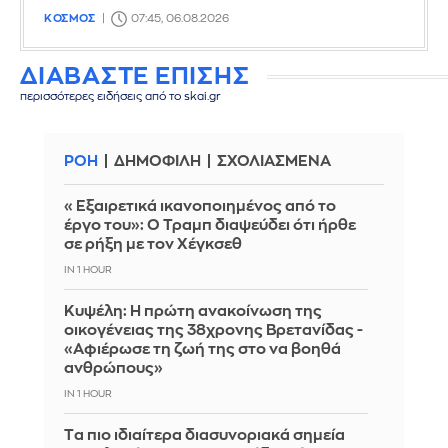
ΚΟΣΜΟΣ
07:45, 06.08.2026
ΔΙΑΒΑΣΤΕ ΕΠΙΣΗΣ
περισσότερες ειδήσεις από το skai.gr
ΡΟΗ
ΔΗΜΟΦΙΛΗ
ΣΧΟΛΙΑΣΜΕΝΑ
«Εξαιρετικά ικανοποιημένος από το
έργο του»: Ο Τραμπ διαψεύδει ότι ήρθε
σε ρήξη με τον Χέγκσεθ
IN 1 HOUR
Κυψέλη: Η πρώτη ανακοίνωση της
οικογένειας της 38χρονης Βρετανίδας -
«Αφιέρωσε τη ζωή της στο να βοηθά
ανθρώπους»
IN 1 HOUR
Tα πιο ιδιαίτερα διασυνοριακά σημεία