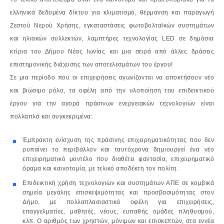
ελληνικά δεδομένα δίκτυο για κλιματισμό, θέρμανση και παραγωγή
Ζεστού Νερού Χρήσης, εγκαταστάσεις φωτοβολταϊκών συστημάτων
και ηλιακών συλλεκτών, λαμπτήρες τεχνολογίας LED σε δημόσια
κτίρια του Δήμου Νέας Ιωνίας και μια σειρά από άλλες δράσεις
επιστημονικής διάχυσης των αποτελεσμάτων του έργου!
Σε μια περίοδο που οι επιχειρήσεις αγωνίζονται να αποκτήσουν νέο
και βιώσιμο ρόλο, τα οφέλη από την υλοποίηση του επιδεικτικού
έργου για την αγορά πράσινων ενεργειακών τεχνολογιών είναι
πολλαπλά και συγκεκριμένα:
Έμπρακτη ενίσχυση της πράσινης επιχειρηματικότητας που δεν
ρυπαίνει το περιβάλλον και ταυτόχρονα δημιουργεί ένα νέο
επιχειρηματικό μοντέλο που διαθέτει φαντασία, επιχειρηματικό
όραμα και καινοτομία, με τελικό αποδέκτη τον πολίτη.
Επιδεικτική χρήση τεχνολογιών και συστημάτων ΑΠΕ σε κομβικά
σημεία μεγάλης επισκεψιμότητας και προσβασιμότητας στον
Δήμο, με πολλαπλασιαστικά οφέλη για επιχειρήσεις,
επαγγελματίες, μαθητές, νέους, ευπαθής ομάδες πληθυσμού,
κλπ. Ο αριθμός των χρηστών, μόνιμων και επισκεπτών, στα εννέα