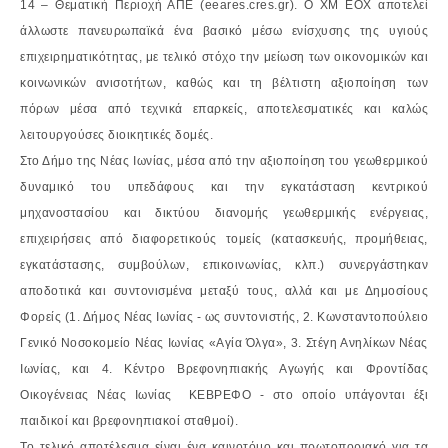
14 – Θεματική Περιοχή ΑΠΕ (eeares.cres.gr). Ο ΧΜ ΕΟΧ αποτελεί
άλλωστε πανευρωπαϊκά ένα βασικό μέσω ενίσχυσης της υγιούς
επιχειρηματικότητας, με τελικό στόχο την μείωση των οικονομικών και
κοινωνικών ανισοτήτων, καθώς και τη βέλτιστη αξιοποίηση των
πόρων μέσα από τεχνικά επαρκείς, αποτελεσματικές και καλώς
λειτουργούσες διοικητικές δομές.
Στο Δήμο της Νέας Ιωνίας, μέσα από την αξιοποίηση του γεωθερμικού
δυναμικό του υπεδάφους και την εγκατάσταση κεντρικού
μηχανοστασίου και δικτύου διανομής γεωθερμικής ενέργειας,
επιχειρήσεις από διαφορετικούς τομείς (κατασκευής, προμήθειας,
εγκατάστασης, συμβούλων, επικοινωνίας, κλπ.) συνεργάστηκαν
αποδοτικά και συντονισμένα μεταξύ τους, αλλά και με Δημοσίους
Φορείς (1. Δήμος Νέας Ιωνίας - ως συντονιστής, 2. Κωνσταντοπούλειο
Γενικό Νοσοκομείο Νέας Ιωνίας «Αγία Όλγα», 3. Στέγη Ανηλίκων Νέας
Ιωνίας, και 4. Κέντρο Βρεφονηπιακής Αγωγής και Φροντίδας
Οικογένειας Νέας Ιωνίας ΚΕΒΡΕΦΟ - στο οποίο υπάγονται έξι
παιδικοί και βρεφονηπιακοί σταθμοί).
Το τελικό αποτέλεσμα είναι ένα καινοτόμο και πρωτοποριακό για τα