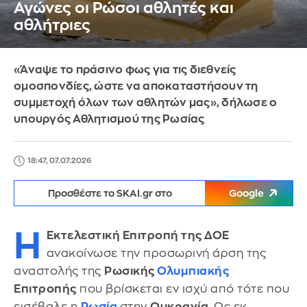
Αγώνες οι Ρώσοι αθλητές και
αθλήτριες
«Άναψε το πράσινο φως για τις διεθνείς
ομοσπονδίες, ώστε να αποκαταστήσουν τη
συμμετοχή όλων των αθλητών μας», δήλωσε ο
υπουργός Αθλητισμού της Ρωσίας
18:47, 07.07.2026
Προσθέστε το SKAI.gr στο
Google
Η
Εκτελεστική Επιτροπή της ΔΟΕ
ανακοίνωσε την προσωρινή άρση της
αναστολής της
Ρωσικής
Ολυμπιακής
Επιτροπής
που βρίσκεται εν ισχύ από τότε που
εισέβαλε η
Ρωσία
στην
Ουκρανία
. Ως εκ