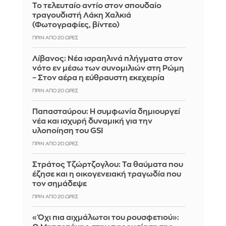
Το τελευταίο αντίο στον σπουδαίο
τραγουδιστή Λάκη Χαλκιά
(Φωτογραφίες, βίντεο)
ΠΡΙΝ ΑΠΌ 20 ΏΡΕΣ
Λίβανος: Νέα ισραηλινά πλήγματα στον
νότο εν μέσω των συνομιλιών στη Ρώμη
– Στον αέρα η εύθραυστη εκεχειρία
ΠΡΙΝ ΑΠΌ 20 ΏΡΕΣ
Παπασταύρου: Η συμφωνία δημιουργεί
νέα και ισχυρή δυναμική για την
υλοποίηση του GSI
ΠΡΙΝ ΑΠΌ 20 ΏΡΕΣ
Στράτος Τζώρτζογλου: Τα θαύματα που
έζησε και η οικογενειακή τραγωδία που
τον σημάδεψε
ΠΡΙΝ ΑΠΌ 20 ΏΡΕΣ
«Όχι πια αιχμάλωτοι του ρουσφετιού»: