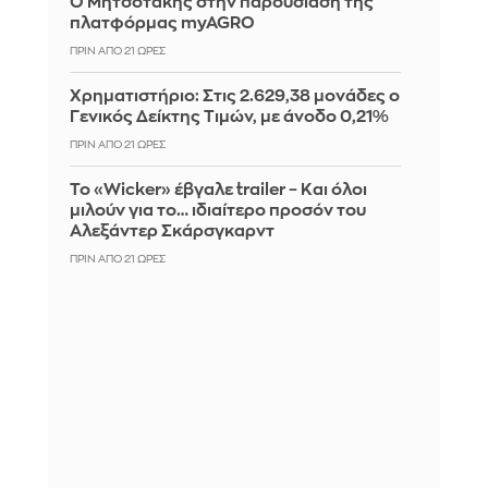
Ο Μητσοτάκης στην παρουσίαση της
πλατφόρμας myAGRO
ΠΡΙΝ ΑΠΌ 21 ΏΡΕΣ
Χρηματιστήριο: Στις 2.629,38 μονάδες ο
Γενικός Δείκτης Τιμών, με άνοδο 0,21%
ΠΡΙΝ ΑΠΌ 21 ΏΡΕΣ
Το «Wicker» έβγαλε trailer – Και όλοι
μιλούν για το… ιδιαίτερο προσόν του
Αλεξάντερ Σκάρσγκαρντ
ΠΡΙΝ ΑΠΌ 21 ΏΡΕΣ