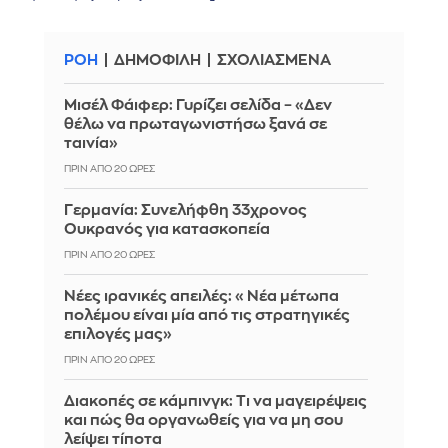
ΡΟΗ
ΔΗΜΟΦΙΛΗ
ΣΧΟΛΙΑΣΜΕΝΑ
Μισέλ Φάιφερ: Γυρίζει σελίδα – «Δεν
θέλω να πρωταγωνιστήσω ξανά σε
ταινία»
ΠΡΙΝ ΑΠΌ 20 ΏΡΕΣ
Γερμανία: Συνελήφθη 33χρονος
Ουκρανός για κατασκοπεία
ΠΡΙΝ ΑΠΌ 20 ΏΡΕΣ
Νέες ιρανικές απειλές: «Νέα μέτωπα
πολέμου είναι μία από τις στρατηγικές
επιλογές μας»
ΠΡΙΝ ΑΠΌ 20 ΏΡΕΣ
Διακοπές σε κάμπινγκ: Τι να μαγειρέψεις
και πώς θα οργανωθείς για να μη σου
λείψει τίποτα