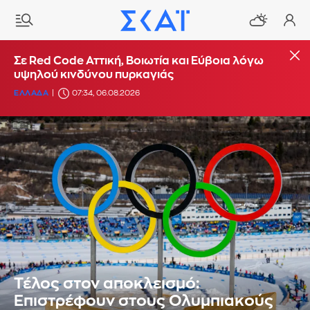
Σε Red Code Αττική, Βοιωτία και Εύβοια λόγω
υψηλού κινδύνου πυρκαγιάς
ΕΛΛΑΔΑ
07:34, 06.08.2026
Τέλος στον αποκλεισμό:
Επιστρέφουν στους Ολυμπιακούς