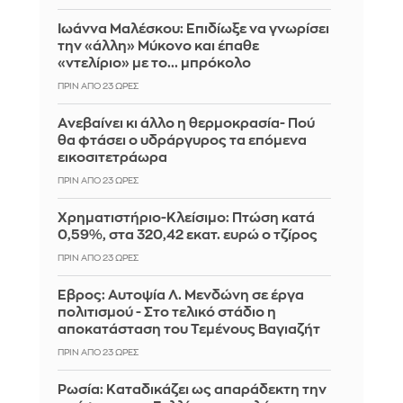
Ιωάννα Μαλέσκου: Επιδίωξε να γνωρίσει
την «άλλη» Μύκονο και έπαθε
«ντελίριο» με το... μπρόκολο
ΠΡΙΝ ΑΠΌ 23 ΏΡΕΣ
Aνεβαίνει κι άλλο η θερμοκρασία- Πού
θα φτάσει ο υδράργυρος τα επόμενα
εικοσιτετράωρα
ΠΡΙΝ ΑΠΌ 23 ΏΡΕΣ
Χρηματιστήριο-Κλείσιμο: Πτώση κατά
0,59%, στα 320,42 εκατ. ευρώ ο τζίρος
ΠΡΙΝ ΑΠΌ 23 ΏΡΕΣ
Έβρος: Αυτοψία Λ. Μενδώνη σε έργα
πολιτισμού - Στο τελικό στάδιο η
αποκατάσταση του Τεμένους Βαγιαζήτ
ΠΡΙΝ ΑΠΌ 23 ΏΡΕΣ
Ρωσία: Kαταδικάζει ως απαράδεκτη την