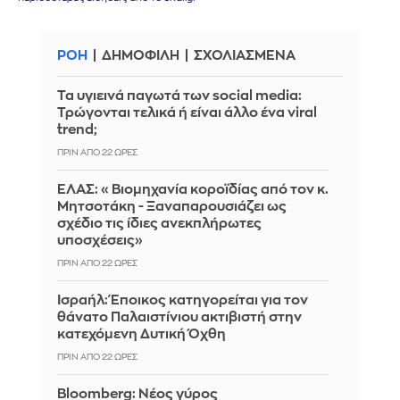
ΡΟΗ
ΔΗΜΟΦΙΛΗ
ΣΧΟΛΙΑΣΜΕΝΑ
Τα υγιεινά παγωτά των social media:
Τρώγονται τελικά ή είναι άλλο ένα viral
trend;
ΠΡΙΝ ΑΠΌ 22 ΏΡΕΣ
ΕΛΑΣ: «Βιομηχανία κοροϊδίας από τον κ.
Μητσοτάκη - Ξαναπαρουσιάζει ως
σχέδιο τις ίδιες ανεκπλήρωτες
υποσχέσεις»
ΠΡΙΝ ΑΠΌ 22 ΏΡΕΣ
Ισραήλ: Έποικος κατηγορείται για τον
θάνατο Παλαιστίνιου ακτιβιστή στην
κατεχόμενη Δυτική Όχθη
ΠΡΙΝ ΑΠΌ 22 ΏΡΕΣ
Bloomberg: Νέος γύρος