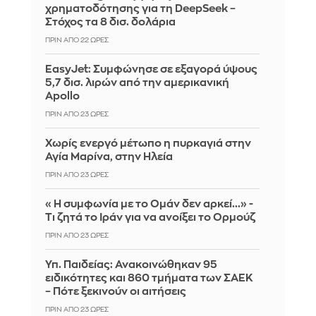
χρηματοδότησης για τη DeepSeek –
Στόχος τα 8 δισ. δολάρια
ΠΡΙΝ ΑΠΌ 22 ΏΡΕΣ
EasyJet: Συμφώνησε σε εξαγορά ύψους
5,7 δισ. λιρών από την αμερικανική
Apollo
ΠΡΙΝ ΑΠΌ 23 ΏΡΕΣ
Χωρίς ενεργό μέτωπο η πυρκαγιά στην
Αγία Μαρίνα, στην Ηλεία
ΠΡΙΝ ΑΠΌ 23 ΏΡΕΣ
«Η συμφωνία με το Ομάν δεν αρκεί...» -
Τι ζητά το Ιράν για να ανοίξει το Ορμούζ
ΠΡΙΝ ΑΠΌ 23 ΏΡΕΣ
Υπ. Παιδείας: Ανακοινώθηκαν 95
ειδικότητες και 860 τμήματα των ΣΑΕΚ
– Πότε ξεκινούν οι αιτήσεις
ΠΡΙΝ ΑΠΌ 23 ΏΡΕΣ