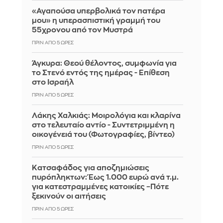
«Αγαπούσα υπερβολικά τον πατέρα
μου» η υπερασπιστική γραμμή του
55χρονου από τον Μυστρά
ΠΡΙΝ ΑΠΌ 5 ΏΡΕΣ
Άγκυρα: Θεού θέλοντος, συμφωνία για
το Στενό εντός της ημέρας - Επίθεση
στο Ισραήλ
ΠΡΙΝ ΑΠΌ 5 ΏΡΕΣ
Λάκης Χαλκιάς: Mοιρολόγια και κλαρίνα
στο τελευταίο αντίο - Συντετριμμένη η
οικογένειά του (Φωτογραφίες, βίντεο)
ΠΡΙΝ ΑΠΌ 5 ΏΡΕΣ
Κατσαφάδος για αποζημιώσεις
πυρόπληκτων: Έως 1.000 ευρώ ανά τ.μ.
για κατεστραμμένες κατοικίες –Πότε
ξεκινούν οι αιτήσεις
ΠΡΙΝ ΑΠΌ 5 ΏΡΕΣ