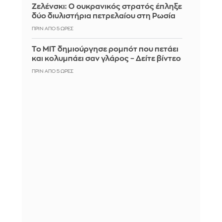
Ζελένσκι: Ο ουκρανικός στρατός έπληξε
δύο διυλιστήρια πετρελαίου στη Ρωσία
ΠΡΙΝ ΑΠΌ 5 ΏΡΕΣ
Το MIT δημιούργησε ρομπότ που πετάει
και κολυμπάει σαν γλάρος – Δείτε βίντεο
ΠΡΙΝ ΑΠΌ 5 ΏΡΕΣ