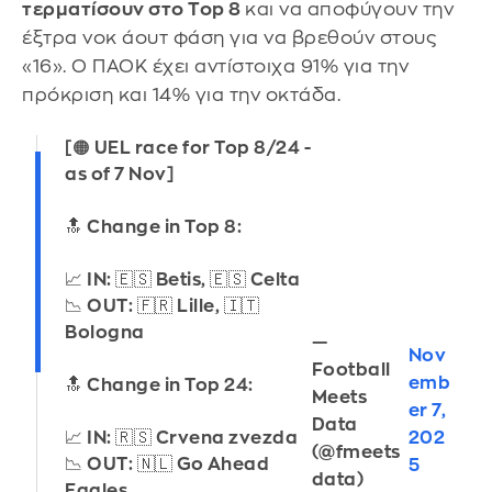
τερματίσουν στο Top 8
και να αποφύγουν την
έξτρα νοκ άουτ φάση για να βρεθούν στους
«16». Ο ΠΑΟΚ έχει αντίστοιχα 91% για την
πρόκριση και 14% για την οκτάδα.
[🟠 UEL race for Top 8/24 -
as of 7 Nov]
🔝 Change in Top 8:
📈 IN: 🇪🇸 Betis, 🇪🇸 Celta
📉 OUT: 🇫🇷 Lille, 🇮🇹
Bologna
—
Nov
Football
emb
🔝 Change in Top 24:
Meets
er 7,
Data
202
📈 IN: 🇷🇸 Crvena zvezda
(@fmeets
📉 OUT: 🇳🇱 Go Ahead
5
data)
Eagles