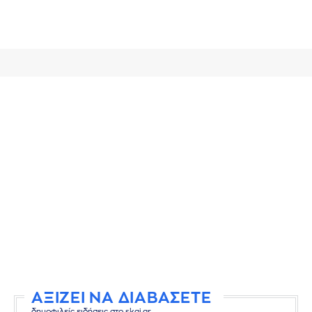
ΑΞΙΖΕΙ ΝΑ ΔΙΑΒΑΣΕΤΕ
δημοφιλείς ειδήσεις στο skai.gr