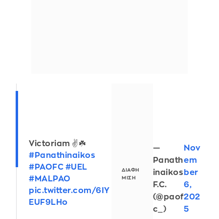
Victoriam ✌️☘️
—
Nov
#Panathinaikos
Panath
em
#PAOFC
#UEL
inaikos
ber
#MALPAO
F.C.
6,
pic.twitter.com/6IY
(@paof
202
EUF9LHo
c_)
5