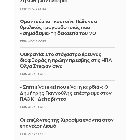
Σηκώθηκαν εναέρια
ΠΡΙΝ ΑΠΌ 5 ΏΡΕΣ
Φραντσέσκο Γκουτσίνι: Πέθανε ο
θρυλικός τραγουδοποιός που
«σημάδεψε» τη δεκαετία του ’70
ΠΡΙΝ ΑΠΌ 5 ΏΡΕΣ
Ουκρανία: Στο στόχαστρο έρευνας
διαφθοράς η πρώην πρέσβης στις ΗΠΑ
Όλγα Στεφανίσινα
ΠΡΙΝ ΑΠΌ 5 ΏΡΕΣ
«Σπίτι είναι εκεί που είναι η καρδιά»: Ο
Δημήτρης Γιαννούλης επέστρεψε στον
ΠΑΟΚ - Δείτε βίντεο
ΠΡΙΝ ΑΠΌ 5 ΏΡΕΣ
Οι επιζώντες της Χιροσίμα ενάντια στον
επανεξοπλισμό
ΠΡΙΝ ΑΠΌ 5 ΏΡΕΣ