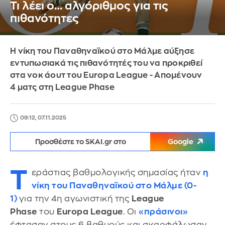
Τι λέει ο… αλγόριθμος για τις
πιθανότητες
Η νίκη του Παναθηναϊκού στο Μάλμε αύξησε
εντυπωσιακά τις πιθανότητές του να προκριθεί
στα νοκ άουτ του Europa League - Απομένουν
4 ματς στη League Phase
09:12, 07.11.2025
Προσθέστε το SKAI.gr στο
Google
Τ
εράστιας βαθμολογικής σημασίας ήταν
η
νίκη του Παναθηναϊκού στο Μάλμε (0-
1)
για την 4η αγωνιστική της
League
Phase
του
Europa League
. Οι
«πράσινοι»
έφτασαν στους 6 βαθμούς και σκαρφάλωσαν