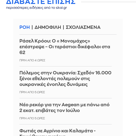
ΔΙΑΒΑΣΤΕ ΕΠΙΣΗΣ
περισσότερες ειδήσεις από το skai.gr
ΡΟΗ
ΔΗΜΟΦΙΛΗ
ΣΧΟΛΙΑΣΜΕΝΑ
Ράσελ Κρόου: Ο «Μονομάχος»
επέστρεψε – Οι τεράστιοι δικέφαλοι στα
62
ΠΡΙΝ ΑΠΌ 4 ΏΡΕΣ
Πόλεμος στην Ουκρανία: Σχεδόν 16.000
ξένοι εθελοντές πολεμούν στις
ουκρανικές ένοπλες δυνάμεις
ΠΡΙΝ ΑΠΌ 5 ΏΡΕΣ
Νέο ρεκόρ για την Aegean με πάνω από
2 εκατ. επιβάτες τον Ιούλιο
ΠΡΙΝ ΑΠΌ 5 ΏΡΕΣ
Φωτιές σε Αγρίνιο και Καλαμάτα -