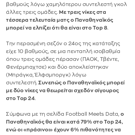
βαθμούς λόγω χαμηλότερου συντελεστή γκολ
άλλες τρεις ομάδες.
Με τρεις νίκες στα
τέσσερα τελευταία ματς ο Παναθηναϊκός
μπορεί να ελπίζει ότι θα είναι στο Top 8
.
Την περασμένη σεζόν ο 24ος της κατάταξης
είχε 10 βαθμούς, σε μια πενταπλή ισοβαθμία
όπου τρεις ομάδες πέρασαν (ΠΑΟΚ, Τβέντε,
Φενέρμπαχτσε) και δύο αποκλείστηκαν
(Μπράγκα, Έλφσμποργκ) λόγω
συντελεστή.
Συνεπώς ο Παναθηναϊκός μπορεί
με δύο νίκες να θεωρείται σχεδόν σίγουρος
στο Top 24
.
Σύμφωνα με τη σελίδα Football Meets Data,
ο
Παναθηναϊκός θα είναι κατά 79% στο Top 24,
ενώ οι «πράσινοι» έχουν 6% πιθανότητες να