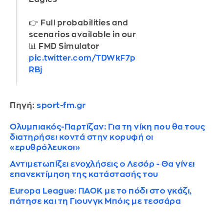
👉 Full probabilities and
scenarios available in our
📊 FMD Simulator
pic.twitter.com/TDWkF7p
RBj
Πηγή:
sport-fm.gr
Ολυμπιακός-Παρτίζαν: Για τη νίκη που θα τους
διατηρήσει κοντά στην κορυφή οι
«ερυθρόλευκοι»
Αντιμετωπίζει ενοχλήσεις ο Λεσόρ - Θα γίνει
επανεκτίμηση της κατάστασής του
Europa League: ΠΑΟΚ με το πόδι στο γκάζι,
πάτησε και τη Γιουνγκ Μπόις με τεσσάρα