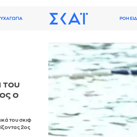
ΥΧΑΓΩΓΙΑ
ΡΟΗ ΕΙ
 του
ος ο
ικά του σκιφ
ίζοντας 2ος