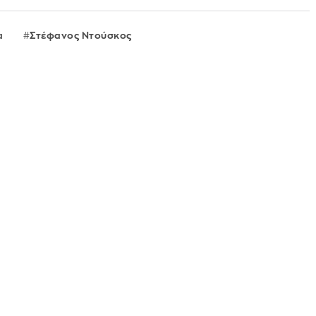
α
Στέφανος Ντούσκος