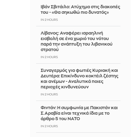
Ιβάν Σβιτάιλο: Ατύχημα στις διακοπές
του - «Θα σηκωθώ πιο δυνατός»
IN 2 HOURS
Λίβανος: Αναφέρει ισραηλινή
εισβολή σε ένα χωριό του νότου
παρά την ανάπτυξη του λιβανικού
στρατού
IN 2 HOURS
Συναγερμός για φωτιές Κυριακή και
Δευτέρα: Επικίνδυνο κοκτέιλ ζέστης
και ανέμων - Αναλυτικά ποιες
περιοχές κινδυνεύουν
IN 2 HOURS
Φιντάν: Η συμφωνία με Πακιστάν και
Σ.Αραβία είναι τεχνικά ίδια με το
άρθρο 5 του ΝΑΤΟ
IN 2 HOURS