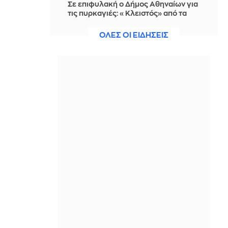
Σε επιφυλακή ο Δήμος Αθηναίων για
τις πυρκαγιές: «Κλειστός» από τα
μεσάνυχτα ο λόφος Φινόπουλου
ΟΛΕΣ ΟΙ ΕΙΔΗΣΕΙΣ
IN 2 HOURS
ΕΛ.Α.Σ.: Κρίσιμα ερωτήματα για την
αποτελεσματικότητα της
κυβερνητικής πολιτικής πρόληψης
δασικών πυρκαγιών
IN 2 HOURS
Ατύχημα για αλεξιπτωτιστή σε
αγώνα στην Ολλανδία - Έπεσε με
ταχύτητα πάνω σε διαφημιστικές
πινακίδες (Βίντεο)
IN 2 HOURS
Shawn Mendes: Ποια είναι η
σύντροφός του, η Βραζιλιάνα
ηθοποιός Bruna Marquezine;
IN 2 HOURS