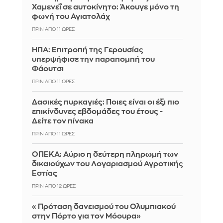
Χαμενεΐ σε αυτοκίνητο: Άκουγε μόνο τη
φωνή του Αγιατολάχ
ΠΡΙΝ ΑΠΌ 11 ΏΡΕΣ
ΗΠΑ: Επιτροπή της Γερουσίας
υπερψήφισε την παραπομπή του
Φάουτσι
ΠΡΙΝ ΑΠΌ 11 ΏΡΕΣ
Δασικές πυρκαγιές: Ποιες είναι οι έξι πιο
επικίνδυνες εβδομάδες του έτους -
Δείτε τον πίνακα
ΠΡΙΝ ΑΠΌ 11 ΏΡΕΣ
ΟΠΕΚΑ: Αύριο η δεύτερη πληρωμή των
δικαιούχων του Λογαριασμού Αγροτικής
Εστίας
ΠΡΙΝ ΑΠΌ 12 ΏΡΕΣ
«Πρόταση δανεισμού του Ολυμπιακού
στην Πόρτο για τον Μόουρα»