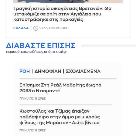
Τραγική ιστορία οικογένειας Βρετανών: Θα
μετακόμιζε σε σπίτι στην Αιγιάλεια που
καταστράφηκε στις πυρκαγιές
ΕΛΛΑΔΑ
21:33, 05.08.2026
ΔΙΑΒΑΣΤΕ ΕΠΙΣΗΣ
περισσότερες ειδήσεις από το skai.gr
ΡΟΗ
ΔΗΜΟΦΙΛΗ
ΣΧΟΛΙΑΣΜΕΝΑ
Επίσημο: Στη Ρεάλ Μαδρίτης έως το
2033 ο Ντιομαντέ
ΠΡΙΝ ΑΠΌ 11 ΏΡΕΣ
Κωστούλας και Τζίμας έπαιξαν
ποδόσφαιρο στην άμμο με μικρούς
φίλους της Μπράιτον - Δείτε βίντεο
ΠΡΙΝ ΑΠΌ 11 ΏΡΕΣ