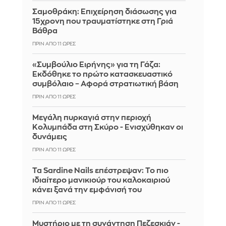
Σαμοθράκη: Επιχείρηση διάσωσης για
15χρονη που τραυματίστηκε στη Γριά
Βάθρα
ΠΡΙΝ ΑΠΌ 11 ΏΡΕΣ
«Συμβούλιο Ειρήνης» για τη Γάζα:
Εκδόθηκε το πρώτο κατασκευαστικό
συμβόλαιο – Αφορά στρατιωτική βάση
ΠΡΙΝ ΑΠΌ 11 ΏΡΕΣ
Μεγάλη πυρκαγιά στην περιοχή
Κολυμπάδα στη Σκύρο - Ενισχύθηκαν οι
δυνάμεις
ΠΡΙΝ ΑΠΌ 11 ΏΡΕΣ
Τα Sardine Nails επέστρεψαν: Το πιο
ιδιαίτερο μανικιούρ του καλοκαιριού
κάνει ξανά την εμφάνισή του
ΠΡΙΝ ΑΠΌ 11 ΏΡΕΣ
Μυστήριο με τη συνάντηση Πεζεσκιάν -