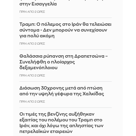
στην Εισαγγελία
ΠΡΙΝ ΑΠΌ 2 ΏΡΕΣ
Τραμπ: Ο πόλεμος στο Ιράν θα τελειώσει
σύντομα - Δεν μπορούν να συνεχίσουν
για πολύ ακόμη
ΠΡΙΝ ΑΠΌ 2 ΏΡΕΣ
Θαλάσσια ρύπανση στη Δραπετσώνα –
Συνελήφθη ο πλοίαρχος
δεξαμενόπλοιου
ΠΡΙΝ ΑΠΌ 2 ΏΡΕΣ
Διάσωση 30χρονης μετά από πτώση
από την υψηλή γέφυρα της Χαλκίδας
ΠΡΙΝ ΑΠΌ 2 ΏΡΕΣ
Οι τιμές της βενζίνης αυξήθηκαν
εξαιτίας του πολέμου του Τραμπ στο
Ιράν, και όχι λόγω της απληστίας των
πετρελαϊκών εταιρειών