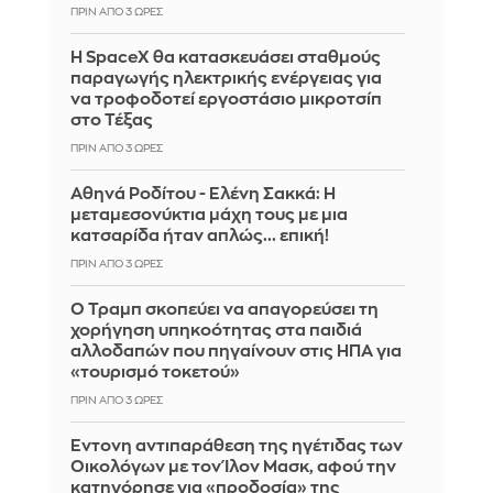
ΠΡΙΝ ΑΠΌ 3 ΏΡΕΣ
Η SpaceX θα κατασκευάσει σταθμούς
παραγωγής ηλεκτρικής ενέργειας για
να τροφοδοτεί εργοστάσιο μικροτσίπ
στο Τέξας
ΠΡΙΝ ΑΠΌ 3 ΏΡΕΣ
Αθηνά Ροδίτου - Ελένη Σακκά: Η
μεταμεσονύκτια μάχη τους με μια
κατσαρίδα ήταν απλώς... επική!
ΠΡΙΝ ΑΠΌ 3 ΏΡΕΣ
Ο Τραμπ σκοπεύει να απαγορεύσει τη
χορήγηση υπηκοότητας στα παιδιά
αλλοδαπών που πηγαίνουν στις ΗΠΑ για
«τουρισμό τοκετού»
ΠΡΙΝ ΑΠΌ 3 ΏΡΕΣ
Έντονη αντιπαράθεση της ηγέτιδας των
Οικολόγων με τον Ίλον Μασκ, αφού την
κατηγόρησε για «προδοσία» της