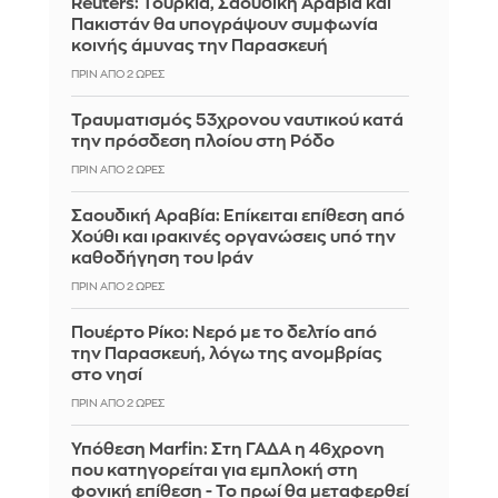
Reuters: Τουρκία, Σαουδική Αραβία και
Πακιστάν θα υπογράψουν συμφωνία
κοινής άμυνας την Παρασκευή
ΠΡΙΝ ΑΠΌ 2 ΏΡΕΣ
Τραυματισμός 53χρονου ναυτικού κατά
την πρόσδεση πλοίου στη Ρόδο
ΠΡΙΝ ΑΠΌ 2 ΏΡΕΣ
Σαουδική Αραβία: Επίκειται επίθεση από
Χούθι και ιρακινές οργανώσεις υπό την
καθοδήγηση του Ιράν
ΠΡΙΝ ΑΠΌ 2 ΏΡΕΣ
Πουέρτο Ρίκο: Νερό με το δελτίο από
την Παρασκευή, λόγω της ανομβρίας
στο νησί
ΠΡΙΝ ΑΠΌ 2 ΏΡΕΣ
Υπόθεση Marfin: Στη ΓΑΔΑ η 46χρονη
που κατηγορείται για εμπλοκή στη
φονική επίθεση - Το πρωί θα μεταφερθεί