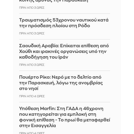
κοινής άμυνας την Παρασκευή
ΠΡΙΝ ΑΠΌ 3 ΏΡΕΣ
Τραυματισμός 53χρονου ναυτικού κατά
την πρόσδεση πλοίου στη Ρόδο
ΠΡΙΝ ΑΠΌ 3 ΏΡΕΣ
Σαουδική Αραβία: Επίκειται επίθεση από
Χούθι και ιρακινές οργανώσεις υπό την
καθοδήγηση του Ιράν
ΠΡΙΝ ΑΠΌ 3 ΏΡΕΣ
Πουέρτο Ρίκο: Νερό με το δελτίο από
την Παρασκευή, λόγω της ανομβρίας
στο νησί
ΠΡΙΝ ΑΠΌ 4 ΏΡΕΣ
Υπόθεση Marfin: Στη ΓΑΔΑ η 46χρονη
που κατηγορείται για εμπλοκή στη
φονική επίθεση - Το πρωί θα μεταφερθεί
στην Εισαγγελία
ΠΡΙΝ ΑΠΌ 4 ΏΡΕΣ