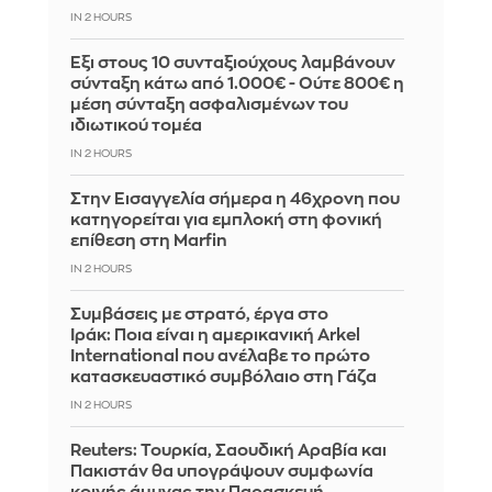
IN 2 HOURS
Έξι στους 10 συνταξιούχους λαμβάνουν
σύνταξη κάτω από 1.000€ - Ούτε 800€ η
μέση σύνταξη ασφαλισμένων του
ιδιωτικού τομέα
IN 2 HOURS
Στην Εισαγγελία σήμερα η 46χρονη που
κατηγορείται για εμπλοκή στη φονική
επίθεση στη Marfin
IN 2 HOURS
Συμβάσεις με στρατό, έργα στο
Ιράκ: Ποια είναι η αμερικανική Arkel
International που ανέλαβε το πρώτο
κατασκευαστικό συμβόλαιο στη Γάζα
IN 2 HOURS
Reuters: Τουρκία, Σαουδική Αραβία και
Πακιστάν θα υπογράψουν συμφωνία