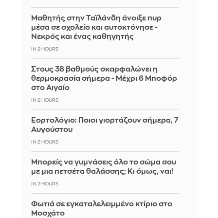
Μαθητής στην Ταϊλάνδη άνοιξε πυρ
μέσα σε σχολείο και αυτοκτόνησε -
Νεκρός και ένας καθηγητής
IN 2 HOURS
Στους 38 βαθμούς σκαρφαλώνει η
θερμοκρασία σήμερα - Μέχρι 6 Μποφόρ
στο Αιγαίο
IN 2 HOURS
Εορτολόγιο: Ποιοι γιορτάζουν σήμερα, 7
Αυγούστου
IN 2 HOURS
Μπορείς να γυμνάσεις όλο το σώμα σου
με μια πετσέτα θαλάσσης; Κι όμως, ναι!
IN 2 HOURS
Φωτιά σε εγκαταλελειμμένο κτίριο στο
Μοσχάτο