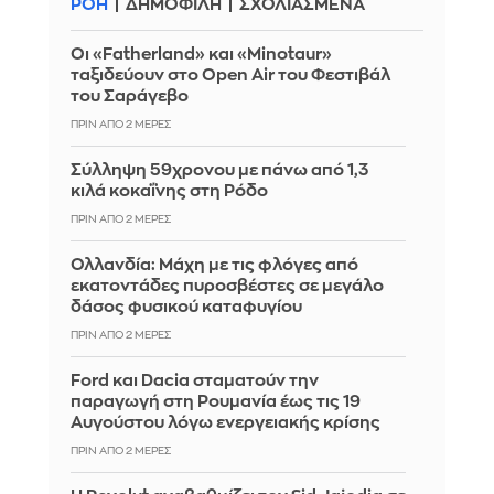
ΡΟΗ
ΔΗΜΟΦΙΛΗ
ΣΧΟΛΙΑΣΜΕΝΑ
Οι «Fatherland» και «Minotaur»
ταξιδεύουν στο Open Air του Φεστιβάλ
του Σαράγεβο
ΠΡΙΝ ΑΠΌ 2 ΜΈΡΕΣ
Σύλληψη 59χρονου με πάνω από 1,3
κιλά κοκαΐνης στη Ρόδο
ΠΡΙΝ ΑΠΌ 2 ΜΈΡΕΣ
Ολλανδία: Μάχη με τις φλόγες από
εκατοντάδες πυροσβέστες σε μεγάλο
δάσος φυσικού καταφυγίου
ΠΡΙΝ ΑΠΌ 2 ΜΈΡΕΣ
Ford και Dacia σταματούν την
παραγωγή στη Ρουμανία έως τις 19
Αυγούστου λόγω ενεργειακής κρίσης
ΠΡΙΝ ΑΠΌ 2 ΜΈΡΕΣ