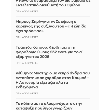
Η Revolut αναβαθμίζει τον Sid Jajodia σε
Εκτελεστικό Διευθυντή του Ομίλου
ΠΡΙΝ ΑΠΌ 2 ΜΈΡΕΣ
Μπρους Σπρίνγκστιν: Σε ύφεση ο
καρκίνος της συζύγου του – «Η ελπίδα
έχει πρόσωπο»
ΠΡΙΝ ΑΠΌ 2 ΜΈΡΕΣ
Τράπεζα Κύπρου: Κέρδη μετά τη
φορολογία ύψους 252 εκατ. για το α'
εξάμηνο του 2026
ΠΡΙΝ ΑΠΌ 2 ΜΈΡΕΣ
Ρέθυμνο: Μυστήριο με νεκρό άνδρα που
εντοπίστηκε σε χαράδρα στον Κουμπέ –
Η Αστυνομία εξετάζει όλα τα
ενδεχόμενα
ΠΡΙΝ ΑΠΌ 2 ΜΈΡΕΣ
Το κόλπο με το αλουμινόχαρτο στην
κατάψυξη που λίγοι γνωρίζουν