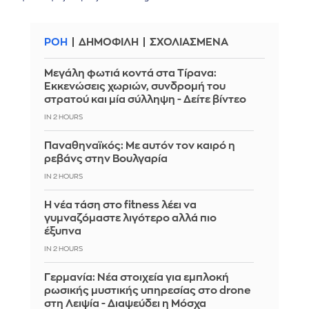
ΡΟΗ
ΔΗΜΟΦΙΛΗ
ΣΧΟΛΙΑΣΜΕΝΑ
Μεγάλη φωτιά κοντά στα Τίρανα:
Εκκενώσεις χωριών, συνδρομή του
στρατού και μία σύλληψη - Δείτε βίντεο
IN 2 HOURS
Παναθηναϊκός: Με αυτόν τον καιρό η
ρεβάνς στην Βουλγαρία
IN 2 HOURS
Η νέα τάση στο fitness λέει να
γυμναζόμαστε λιγότερο αλλά πιο
έξυπνα
IN 2 HOURS
Γερμανία: Νέα στοιχεία για εμπλοκή
ρωσικής μυστικής υπηρεσίας στο drone
στη Λειψία - Διαψεύδει η Μόσχα