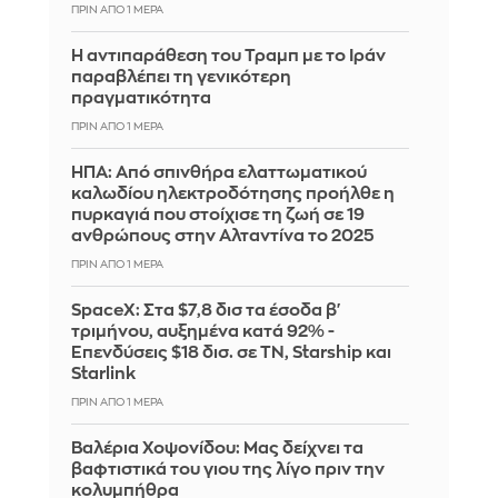
ΠΡΙΝ ΑΠΌ 1 ΜΈΡΑ
Η αντιπαράθεση του Τραμπ με το Ιράν
παραβλέπει τη γενικότερη
πραγματικότητα
ΠΡΙΝ ΑΠΌ 1 ΜΈΡΑ
ΗΠΑ: Από σπινθήρα ελαττωματικού
καλωδίου ηλεκτροδότησης προήλθε η
πυρκαγιά που στοίχισε τη ζωή σε 19
ανθρώπους στην Αλταντίνα το 2025
ΠΡΙΝ ΑΠΌ 1 ΜΈΡΑ
SpaceX: Στα $7,8 δισ τα έσοδα β'
τριμήνου, αυξημένα κατά 92% -
Επενδύσεις $18 δισ. σε ΤΝ, Starship και
Starlink
ΠΡΙΝ ΑΠΌ 1 ΜΈΡΑ
Βαλέρια Χοψονίδου: Μας δείχνει τα
βαφτιστικά του γιου της λίγο πριν την
κολυμπήθρα