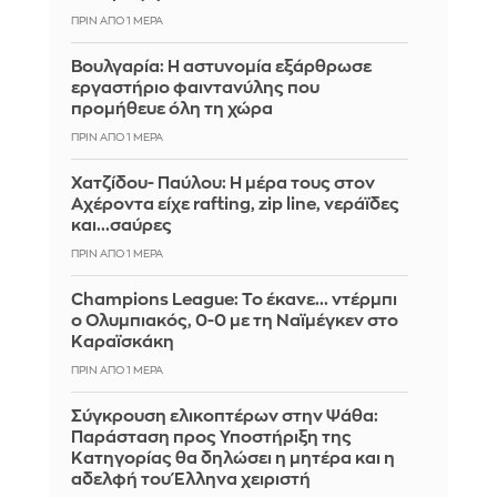
ΠΡΙΝ ΑΠΌ 1 ΜΈΡΑ
Βουλγαρία: Η αστυνομία εξάρθρωσε
εργαστήριο φαιντανύλης που
προμήθευε όλη τη χώρα
ΠΡΙΝ ΑΠΌ 1 ΜΈΡΑ
Χατζίδου- Παύλου: Η μέρα τους στον
Αχέροντα είχε rafting, zip line, νεράϊδες
και...σαύρες
ΠΡΙΝ ΑΠΌ 1 ΜΈΡΑ
Champions League: Το έκανε... ντέρμπι
ο Ολυμπιακός, 0-0 με τη Ναϊμέγκεν στο
Καραϊσκάκη
ΠΡΙΝ ΑΠΌ 1 ΜΈΡΑ
Σύγκρουση ελικοπτέρων στην Ψάθα:
Παράσταση προς Υποστήριξη της
Κατηγορίας θα δηλώσει η μητέρα και η
αδελφή του Έλληνα χειριστή