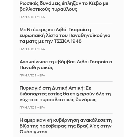
Ρωσικές δυνάμεις έπληξαν το Κίεβο με
βαλλιστικούς πυραύλους
ΠΡΙΝ ΑΠΌ 1 ΜΈΡΑ
Με Ντέσερς και Λιβάι Γκαρσία η
ευρωπαϊκή λίστα του Παναθηναϊκού για
τα ματς με την ΤΣΣΚΑ 1948
ΠΡΙΝ ΑΠΌ 1 ΜΈΡΑ
Ανακοίνωσε τη «βόμβα» Λιβάι Γκαρσία ο
Παναθηναϊκός
ΠΡΙΝ ΑΠΌ 1 ΜΈΡΑ
Πυρκαγιά στη Δυτική Αττική: Σε
διάσπαρτες εστίες θα επιχειρούν όλη τη
νύχτα οι πυροσβεστικές δυνάμεις
ΠΡΙΝ ΑΠΌ 1 ΜΈΡΑ
Η αμερικανική κυβέρνηση ανακάλεσε τη
βίζα της πρέσβειρας της Βραζιλίας στην
Ουάσιγκτον