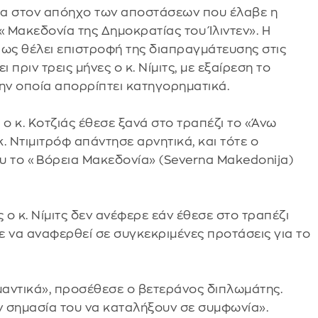
ρα στον απόηχο των αποστάσεων που έλαβε η
«Μακεδονία της Δημοκρατίας του Ίλιντεν». Η
πως θέλει επιστροφή της διαπραγμάτευσης στις
 πριν τρεις μήνες ο κ. Νίμιτς, με εξαίρεση το
ην οποία απορρίπτει κατηγορηματικά.
 ο κ. Κοτζιάς έθεσε ξανά στο τραπέζι το «Άνω
. Ντιμιτρόφ απάντησε αρνητικά, και τότε ο
υ το «Βόρεια Μακεδονία» (Severna Makedonija)
ο κ. Νίμιτς δεν ανέφερε εάν έθεσε στο τραπέζι
ε να αναφερθεί σε συγκεκριμένες προτάσεις για το
ημαντικά», προσέθεσε ο βετεράνος διπλωμάτης.
 σημασία του να καταλήξουν σε συμφωνία».