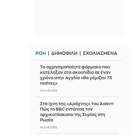
ΡΟΗ
ΔΗΜΟΦΙΛΗ
ΣΧΟΛΙΑΣΜΕΝΑ
Τα αχρησιμοποίητα φάρμακα που
κατέληξαν στα σκουπίδια σε έναν
χρόνο στην Αγγλία «θα γέμιζαν 75
πισίνες»
IN 2 HOURS
Στα ίχνη της «Αράχνης» του Άσαντ:
Πώς το BBC εντόπισε τον
αρχικατάσκοπο της Συρίας στη
Ρωσία
IN 2 HOURS