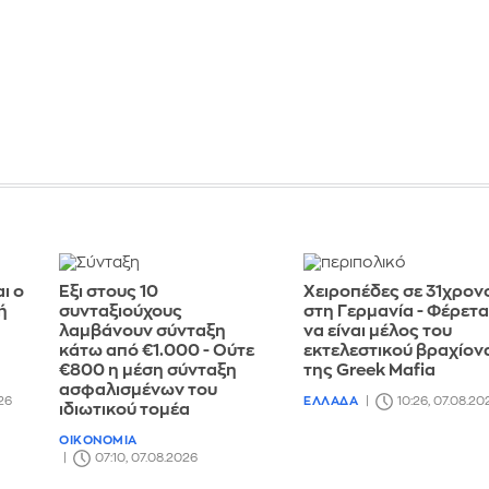
ι ο
Έξι στους 10
Χειροπέδες σε 31χρον
ή
συνταξιούχους
στη Γερμανία - Φέρετα
λαμβάνουν σύνταξη
να είναι μέλος του
κάτω από €1.000 - Ούτε
εκτελεστικού βραχίον
€800 η μέση σύνταξη
της Greek Mafia
ασφαλισμένων του
26
ΕΛΛΑΔΑ
10:26, 07.08.20
ιδιωτικού τομέα
ΟΙΚΟΝΟΜΙΑ
07:10, 07.08.2026