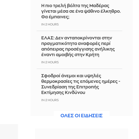
Η πιο τρελή βόλτα της Μαδέρας
γίνεται μέσα σε ένα ψάθινο έλκηθρο.
Θα έμπαινες;
IN 2 HOURS
ΕΛΑΣ: Δεν ανταποκρίνονται στην
πραγματικότητα αναφορές περί
απόπειρας προσέγγισης ανήλικης
έναντι αμοιβής στην Κρήτη
IN 2 HOURS
Σφοδροί άνεμοι και υψηλές
θερμοκρασίες τις επόμενες ημέρες -
Συνεδρίαση της Επιτροπής
Εκτίμησης Κινδύνου
IN 2 HOURS
Οδηγούσε μεθυσμένος στο Αγρίνιο -
ΟΛΕΣ ΟΙ ΕΙΔΗΣΕΙΣ
Είχε γεμιστήρα με σφαίρες στο αμάξι
IN 2 HOURS