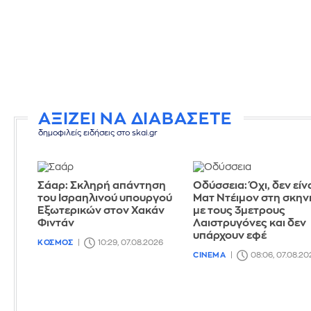
ΑΞΙΖΕΙ ΝΑ ΔΙΑΒΑΣΕΤΕ
δημοφιλείς ειδήσεις στο skai.gr
Σάαρ: Σκληρή απάντηση
Οδύσσεια: Όχι, δεν είνα
του Ισραηλινού υπουργού
Ματ Ντέιμον στη σκην
Εξωτερικών στον Χακάν
με τους 3μετρους
Φιντάν
Λαιστρυγόνες και δεν
υπάρχουν εφέ
ΚΟΣΜΟΣ
10:29, 07.08.2026
CINEMA
08:06, 07.08.20