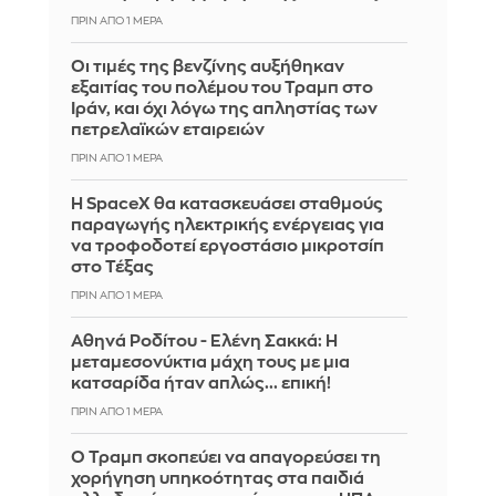
ΠΡΙΝ ΑΠΌ 1 ΜΈΡΑ
Οι τιμές της βενζίνης αυξήθηκαν
εξαιτίας του πολέμου του Τραμπ στο
Ιράν, και όχι λόγω της απληστίας των
πετρελαϊκών εταιρειών
ΠΡΙΝ ΑΠΌ 1 ΜΈΡΑ
Η SpaceX θα κατασκευάσει σταθμούς
παραγωγής ηλεκτρικής ενέργειας για
να τροφοδοτεί εργοστάσιο μικροτσίπ
στο Τέξας
ΠΡΙΝ ΑΠΌ 1 ΜΈΡΑ
Αθηνά Ροδίτου - Ελένη Σακκά: Η
μεταμεσονύκτια μάχη τους με μια
κατσαρίδα ήταν απλώς... επική!
ΠΡΙΝ ΑΠΌ 1 ΜΈΡΑ
Ο Τραμπ σκοπεύει να απαγορεύσει τη
χορήγηση υπηκοότητας στα παιδιά