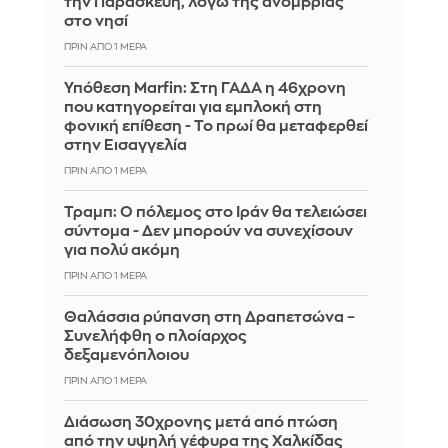
την Παρασκευή, λόγω της ανομβρίας
στο νησί
ΠΡΙΝ ΑΠΌ 1 ΜΈΡΑ
Υπόθεση Marfin: Στη ΓΑΔΑ η 46χρονη
που κατηγορείται για εμπλοκή στη
φονική επίθεση - Το πρωί θα μεταφερθεί
στην Εισαγγελία
ΠΡΙΝ ΑΠΌ 1 ΜΈΡΑ
Τραμπ: Ο πόλεμος στο Ιράν θα τελειώσει
σύντομα - Δεν μπορούν να συνεχίσουν
για πολύ ακόμη
ΠΡΙΝ ΑΠΌ 1 ΜΈΡΑ
Θαλάσσια ρύπανση στη Δραπετσώνα –
Συνελήφθη ο πλοίαρχος
δεξαμενόπλοιου
ΠΡΙΝ ΑΠΌ 1 ΜΈΡΑ
Διάσωση 30χρονης μετά από πτώση
από την υψηλή γέφυρα της Χαλκίδας