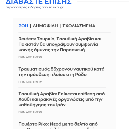
ΔΙΑΒΑΣΤΕ ΕΠΙΣΗΣ
περισσότερες ειδήσεις από το skai.gr
ΡΟΗ
ΔΗΜΟΦΙΛΗ
ΣΧΟΛΙΑΣΜΕΝΑ
Reuters: Τουρκία, Σαουδική Αραβία και
Πακιστάν θα υπογράψουν συμφωνία
κοινής άμυνας την Παρασκευή
ΠΡΙΝ ΑΠΌ 1 ΜΈΡΑ
Τραυματισμός 53χρονου ναυτικού κατά
την πρόσδεση πλοίου στη Ρόδο
ΠΡΙΝ ΑΠΌ 1 ΜΈΡΑ
Σαουδική Αραβία: Επίκειται επίθεση από
Χούθι και ιρακινές οργανώσεις υπό την
καθοδήγηση του Ιράν
ΠΡΙΝ ΑΠΌ 1 ΜΈΡΑ
Πουέρτο Ρίκο: Νερό με το δελτίο από