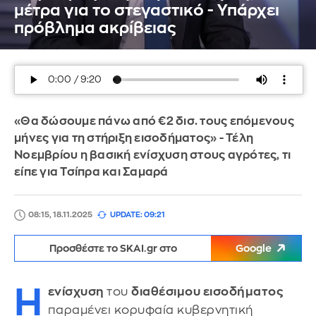
μέτρα για το στεγαστικό - Υπάρχει
πρόβλημα ακρίβειας
«Θα δώσουμε πάνω από €2 δισ. τους επόμενους
μήνες για τη στήριξη εισοδήματος» - Τέλη
Νοεμβρίου η βασική ενίσχυση στους αγρότες, τι
είπε για Τσίπρα και Σαμαρά
08:15, 18.11.2025
UPDATE: 09:21
Προσθέστε το SKAI.gr στο
Google
Η
ενίσχυση
του
διαθέσιμου εισοδήματος
παραμένει κορυφαία κυβερνητική