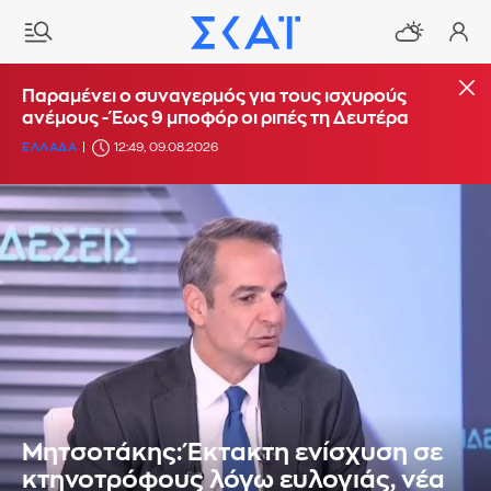
Παραμένει ο συναγερμός για τους ισχυρούς
ανέμους - Έως 9 μποφόρ οι ριπές τη Δευτέρα
ΕΛΛΑΔΑ
12:49, 09.08.2026
Μητσοτάκης: Έκτακτη ενίσχυση σε
κτηνοτρόφους λόγω ευλογιάς, νέα