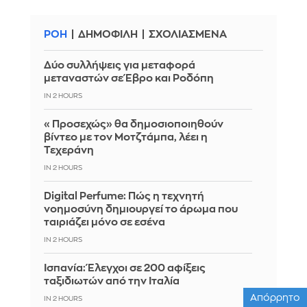
ΡΟΗ
ΔΗΜΟΦΙΛΗ
ΣΧΟΛΙΑΣΜΕΝΑ
Δύο συλλήψεις για μεταφορά
μεταναστών σε Έβρο και Ροδόπη
IN 2 HOURS
«Προσεχώς» θα δημοσιοποιηθούν
βίντεο με τον Μοτζτάμπα, λέει η
Τεχεράνη
IN 2 HOURS
Digital Perfume: Πώς η τεχνητή
νοημοσύνη δημιουργεί το άρωμα που
ταιριάζει μόνο σε εσένα
IN 2 HOURS
Ισπανία: Έλεγχοι σε 200 αφίξεις
ταξιδιωτών από την Ιταλία
Απόρρητο
IN 2 HOURS