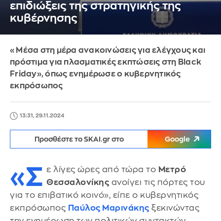
επιδιώξεις της στρατηγικής της
κυβέρνησης
«Μέσα στη μέρα ανακοινώσεις για ελέγχους και
πρόστιμα για πλασματικές εκπτώσεις στη Black
Friday», όπως ενημέρωσε ο κυβερνητικός
εκπρόσωπος
13:31, 29.11.2024
Προσθέστε το SKAI.gr στο
Google
«Σ
ε λίγες ώρες από τώρα το
Μετρό
Θεσσαλονίκης
ανοίγει τις πόρτες του
για το επιβατικό κοινό», είπε ο κυβερνητικός
εκπρόσωπος
Παύλος Μαρινάκης
ξεκινώντας
την ενημέρωση των πολιτικών συντακτών.