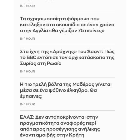
IN 1 HOUR
Τα αχρησιμοποίητα φάρμακα που
κατέληξαν στα σκουπίδια σε έναν χρόνο
στην Αγγλία «θα γέμιζαν 75 πισίνες»
IN 1 HOUR
Στα ίχνη της «Αράχνης» του Άσαντ: Πώς
το BBC εντόπισε τον αρχικατάσκοπο της
Συρίας στη Ρωσία
IN 1 HOUR
Η πιο τρελή βόλτα της Μαδέρας γίνεται
μέσα σε ένα ψάθινο έλκηθρο. Θα
έμπαινες;
IN 1 HOUR
ΕΛΑΣ: Δεν ανταποκρίνονται στην
πραγματικότητα αναφορές περί
απόπειρας προσέγγισης ανήλικης
έναντι αμοιβής στην Κρήτη