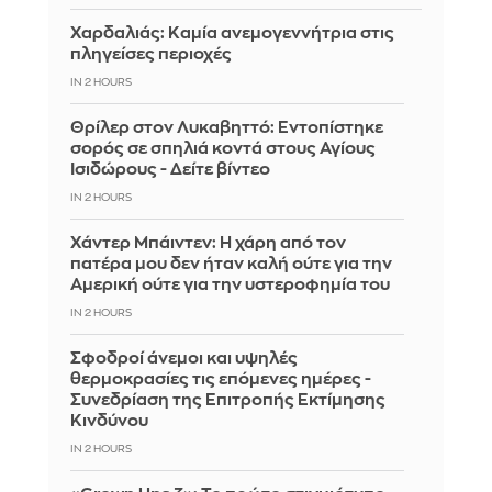
Χαρδαλιάς: Καμία ανεμογεννήτρια στις
πληγείσες περιοχές
IN 2 HOURS
Θρίλερ στον Λυκαβηττό: Εντοπίστηκε
σορός σε σπηλιά κοντά στους Αγίους
Ισιδώρους - Δείτε βίντεο
IN 2 HOURS
Χάντερ Μπάιντεν: Η χάρη από τον
πατέρα μου δεν ήταν καλή ούτε για την
Αμερική ούτε για την υστεροφημία του
IN 2 HOURS
Σφοδροί άνεμοι και υψηλές
θερμοκρασίες τις επόμενες ημέρες -
Συνεδρίαση της Επιτροπής Εκτίμησης
Κινδύνου
IN 2 HOURS