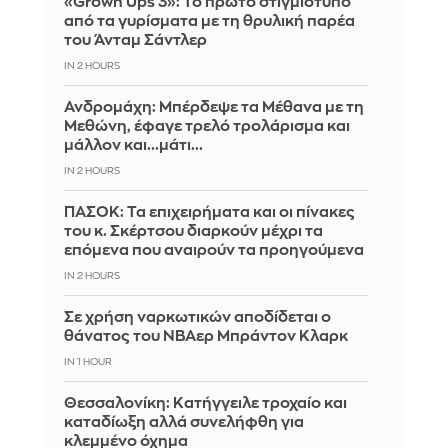
«Grown Ups 3»: Το πρώτο στιγμιότυπο
από τα γυρίσματα με τη θρυλική παρέα
του Άνταμ Σάντλερ
IN 2 HOURS
Ανδρομάχη: Μπέρδεψε τα Μέθανα με τη
Μεθώνη, έφαγε τρελό τρολάρισμα και
μάλλον και...μάτι...
IN 2 HOURS
ΠΑΣΟΚ: Τα επιχειρήματα και οι πίνακες
του κ. Σκέρτσου διαρκούν μέχρι τα
επόμενα που αναιρούν τα προηγούμενα
IN 2 HOURS
Σε χρήση ναρκωτικών αποδίδεται ο
θάνατος του ΝΒΑερ Μπράντον Κλαρκ
IN 1 HOUR
Θεσσαλονίκη: Κατήγγειλε τροχαίο και
καταδίωξη αλλά συνελήφθη για
κλεμμένο όχημα