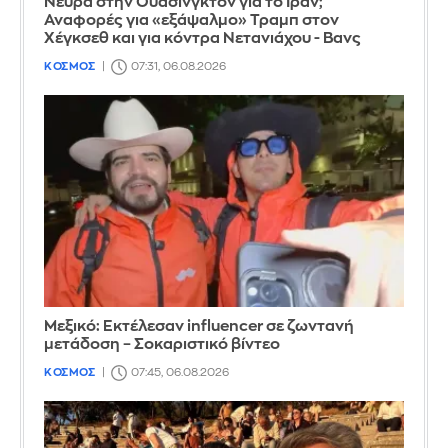
Νεύρα στην Ουάσινγκτον για το Ιράν;
Αναφορές για «εξάψαλμο» Τραμπ στον
Χέγκσεθ και για κόντρα Νετανιάχου - Βανς
ΚΟΣΜΟΣ
07:31, 06.08.2026
Μεξικό: Εκτέλεσαν influencer σε ζωντανή
μετάδοση – Σοκαριστικό βίντεο
ΚΟΣΜΟΣ
07:45, 06.08.2026