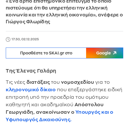
«Ένα άρτιο επιστημονικό επίτευγμα το οποίο
πιστεύουμε ότι θα υπηρετήσει την ελληνική
κοινωνία και την ελληνική οικονομία», ανέφερε ο
Γιώργος Φλωρίδης
17:30, 02.12.2025
Προσθέστε το SKAI.gr στο
Google
Της Έλενας Γαλάρη
Τις νέες
διατάξεις
του
νομοσχεδίου
για το
κληρονομικό δίκαιο
που επεξεργάστηκε ειδική
επιτροπή υπό την προεδρία του ομότιμου
καθηγητή και ακαδημαϊκού
Απόστολου
Γεωργιάδη,
ανακοίνωσαν ο
Υπουργός και ο
Υφυπουργός Δικαιοσύνης.