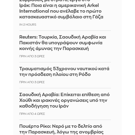
Ιράκ: Ποια είναι η αμερικανική Arkel
International που ανέλαβε το πρώτο
κατασκευαστικό συμβόλαιο στη Γάζα
IN 2 HOURS
Reuters: Τουρκία, Σαουδική Αραβία και
Πακιστάν θα υπογράψουν συμφωνία
κοινής άμυνας την Παρασκευή
ΠΡΙΝ ΑΠΌ 3 ΏΡΕΣ
Τραυματισμός 53χρονου ναυτικού κατά
την πρόσδεση πλοίου στη Ρόδο
ΠΡΙΝ ΑΠΌ 3 ΏΡΕΣ
Σαουδική Αραβία: Επίκειται επίθεση από
Χούθι και ιρακινές οργανώσεις υπό την
καθοδήγηση του Ιράν
ΠΡΙΝ ΑΠΌ 4 ΏΡΕΣ
Πουέρτο Ρίκο: Νερό με το δελτίο από
την Παρασκευή, λόγω της ανομβρίας