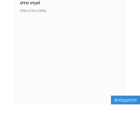
στο νησί
ΠΡΙΝ ΑΠΌ 4 ΏΡΕΣ
Απόρρητο