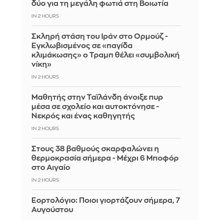
δύο για τη μεγάλη φωτιά στη Βοιωτία
IN 2 HOURS
Σκληρή στάση του Ιράν στο Ορμούζ -
Εγκλωβισμένος σε «παγίδα
κλιμάκωσης» ο Τραμπ θέλει «συμβολική
νίκη»
IN 2 HOURS
Μαθητής στην Ταϊλάνδη άνοιξε πυρ
μέσα σε σχολείο και αυτοκτόνησε -
Νεκρός και ένας καθηγητής
IN 2 HOURS
Στους 38 βαθμούς σκαρφαλώνει η
θερμοκρασία σήμερα - Μέχρι 6 Μποφόρ
στο Αιγαίο
IN 2 HOURS
Εορτολόγιο: Ποιοι γιορτάζουν σήμερα, 7
Αυγούστου