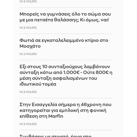
IN 2 HOURS
Μπορείς να γυμνάσεις όλο το σώμα σου
με μια πετσέτα θαλάσσης; Κι όμως, ναι!
IN 2 HOURS
Φωτιά σε εγκαταλελειμμένο κτίριο στο
Μοσχάτο
IN 2 HOURS
Έξι στους 10 συνταξιούχους λαμβάνουν
σύνταξη κάτω από 1.000€ - Ούτε 800€ η
μέση σύνταξη ασφαλισμένων του
ιδιωτικού τομέα
IN 2 HOURS
Στην Εισαγγελία σήμερα η 46χρονη που
κατηγορείται για εμπλοκή στη φονική
επίθεση στη Marfin
IN 2 HOURS
Συμβάσεις με στρατό, έργα στο