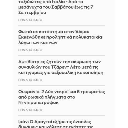
ταξιδιώτες από Ιταλία - Από τα
μεσάνυχτα του Σαββάτου έως τις 7
Σεπτεμβρίου
ΠΡΙΝ ΑΠΌ 1 ΜΈΡΑ
Φωτιά σε κατάστημα στον Άλιμο:
Εκκενώθηκε προληπτικά πολυκατοικία
λόγω των καπνών
ΠΡΙΝ ΑΠΌ 1 ΜΈΡΑ
Ακτιβίστριες ζητούν την ακύρωση των
συναυλιών του Τζάρεντ Λέτο μετά τις
κατηγορίες για σεξουαλική κακοποίηση
ΠΡΙΝ ΑΠΌ 1 ΜΈΡΑ
Ουκρανία: 2 Δύο νεκροί και 6 τραυματίες
από ρωσικά πλήγματα στο
Ντνιπροπετρόφσκ
ΠΡΙΝ ΑΠΌ 1 ΜΈΡΑ
Ιράν: Ο Αραγτσί εξήρε τις ένοπλες
δυνάμεις και κάλεσε σε ενότητα τις