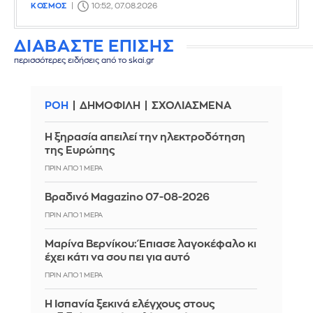
ΚΟΣΜΟΣ
10:52, 07.08.2026
ΔΙΑΒΑΣΤΕ ΕΠΙΣΗΣ
περισσότερες ειδήσεις από το skai.gr
ΡΟΗ
ΔΗΜΟΦΙΛΗ
ΣΧΟΛΙΑΣΜΕΝΑ
Η ξηρασία απειλεί την ηλεκτροδότηση
της Ευρώπης
ΠΡΙΝ ΑΠΌ 1 ΜΈΡΑ
Βραδινό Magazino 07-08-2026
ΠΡΙΝ ΑΠΌ 1 ΜΈΡΑ
Μαρίνα Βερνίκου: Έπιασε λαγοκέφαλο κι
έχει κάτι να σου πει για αυτό
ΠΡΙΝ ΑΠΌ 1 ΜΈΡΑ
Η Ισπανία ξεκινά ελέγχους στους