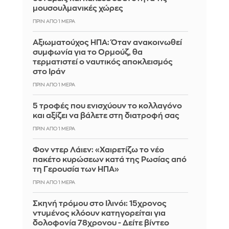
μουσουλμανικές χώρες
ΠΡΙΝ ΑΠΌ 1 ΜΈΡΑ
Αξιωματούχος ΗΠΑ: Όταν ανακοινωθεί
συμφωνία για το Ορμούζ, θα
τερματιστεί ο ναυτικός αποκλεισμός
στο Ιράν
ΠΡΙΝ ΑΠΌ 1 ΜΈΡΑ
5 τροφές που ενισχύουν το κολλαγόνο
και αξίζει να βάλετε στη διατροφή σας
ΠΡΙΝ ΑΠΌ 1 ΜΈΡΑ
Φον ντερ Λάιεν: «Χαιρετίζω το νέο
πακέτο κυρώσεων κατά της Ρωσίας από
τη Γερουσία των ΗΠΑ»
ΠΡΙΝ ΑΠΌ 1 ΜΈΡΑ
Σκηνή τρόμου στο Ιλινόι: 15χρονος
ντυμένος κλόουν κατηγορείται για
δολοφονία 78χρονου - Δείτε βίντεο