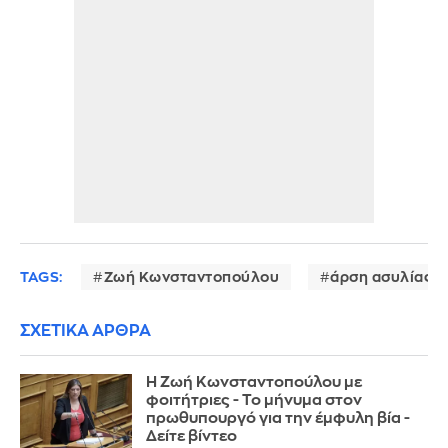
TAGS:
Ζωή Κωνσταντοπούλου
άρση ασυλίας
ΣΧΕΤΙΚΑ ΑΡΘΡΑ
Η Ζωή Κωνσταντοπούλου με
φοιτήτριες - Το μήνυμα στον
πρωθυπουργό για την έμφυλη βία -
Δείτε βίντεο