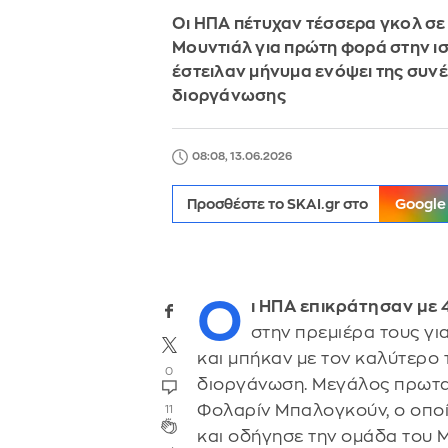
Οι ΗΠΑ πέτυχαν τέσσερα γκολ σ
Μουντιάλ για πρώτη φορά στην ισ
έστειλαν μήνυμα ενόψει της συνέ
διοργάνωσης
08:08, 13.06.2026
Προσθέστε το SKAI.gr στο
Google
Ο
ι ΗΠΑ επικράτησαν με 
στην πρεμιέρα τους γι
και μπήκαν με τον καλύτερο
0
διοργάνωση. Μεγάλος πρωτα
Φολαρίν Μπαλογκούν, ο οποί
11
και οδήγησε την ομάδα του 