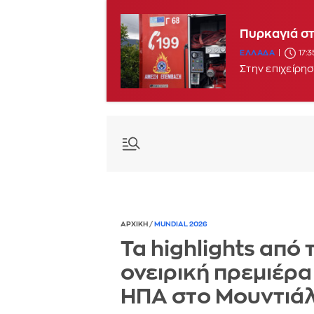
Μεγάλη πυρκ
Πυρκαγιά στ
ΕΛΛΑΔΑ
15:1
ΕΛΛΑΔΑ
17:
Στην επιχείρη
ΑΡΧΙΚΗ
/
MUNDIAL 2026
Τα highlights από 
ονειρική πρεμιέρα
ΗΠΑ στο Μουντιά