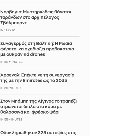
Νορβηγία: Μυστηριώδεις θάνατοι
ταράνδων στο αρχιπέλαγος
Σβάλμπαρντ
IN 1 HOUR
Συναγερμός στη Βαλτική: Η Ρωσία
φέρεται να σχεδιάζει προβοκάτσια
με ουκρανικά drones
IN 59 MINUTES
Άρσεναλ: Επέκτεινε τη συνεργασία
της με την Emirates ως το 2033
IN 55 MINUTES
Στον Μπάμπη της Αίγινας το τραπέζι
στρώνεται δίπλα στο κύμα με
θαλασσινά και φρέσκο ψάρι
IN 55 MINUTES
Ολοκληρώθηκαν 325 αυτοψίες στις