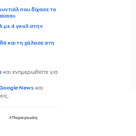
ουντιάλ που δίχασε το
αίσια»
Α με 4 γκολ στην
ά και τη χάλασε στη
α
και ενημερωθείτε για
 Google News
και
εις.
Α
Παραγουάη