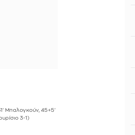
31' Μπαλογκούν, 45+5'
υρίσιο 3-1)