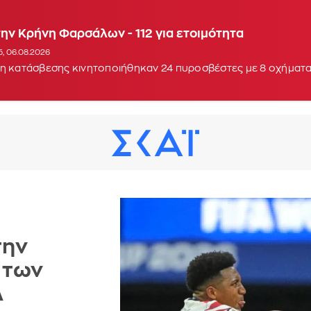
αγιά στην περιοχή Κολυμπάδα στη Σκύρο - Ενισχύθ
ην Κρήνη Φαρσάλων - 112 για ετοιμότητα
7, 06.08.2026
UPDATE: 17:10
35, 06.08.2026
ση κατάσβεσης κινητοποιήθηκαν 24 πυροσβέστες με 8 οχήματ
την
 των
λ