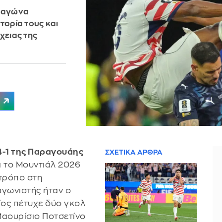
ε αγώνα
τορία τους και
χειας της
4-1 της Παραγουάης
ΣΧΕΤΙΚΑ ΑΡΘΡΑ
α το Μουντιάλ 2026
 τρόπο στη
γωνιστής ήταν ο
ος πέτυχε δύο γκολ
Μαουρίσιο Ποτσετίνο