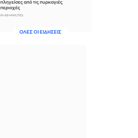
πληγείσες από τις πυρκαγιές
περιοχές
IN 49 MINUTES
FIFA-Ινφαντίνο: Από τη συγγνώμη
ΟΛΕΣ ΟΙ ΕΙΔΗΣΕΙΣ
στην αντεπίθεση
IN 45 MINUTES
Παραβιάσεις του εναέριου χώρου και
εμπλοκή με οπλισμένα τουρκικά F-16
πάνω από το Αιγαίο
IN 45 MINUTES
Βουλγαρία: Τα θεμέλια της αρχαίας
Γέφυρας του Κωνσταντίνου ήρθαν
στο φως στον Δούναβη, λόγω της
ξηρασίας
IN 44 MINUTES
Επιχείρηση Matryoshka: Η Ρωσία
εντείνει τις επιχειρήσεις
παραπληροφόρησης ενόψει