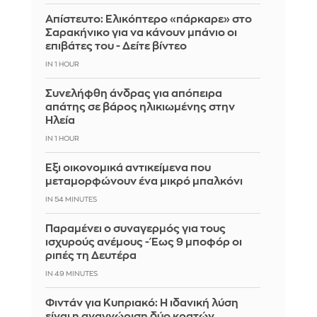
Απίστευτο: Ελικόπτερο «πάρκαρε» στο
Σαρακήνικο για να κάνουν μπάνιο οι
επιβάτες του - Δείτε βίντεο
IN 1 HOUR
Συνελήφθη άνδρας για απόπειρα
απάτης σε βάρος ηλικιωμένης στην
Ηλεία
IN 1 HOUR
Έξι οικονομικά αντικείμενα που
μεταμορφώνουν ένα μικρό μπαλκόνι
IN 54 MINUTES
Παραμένει ο συναγερμός για τους
ισχυρούς ανέμους - Έως 9 μποφόρ οι
ριπές τη Δευτέρα
IN 48 MINUTES
Φιντάν για Κυπριακό: Η ιδανική λύση
είναι η αναγνώριση δύο κρατών