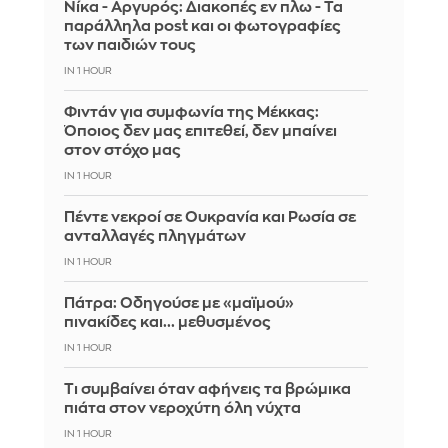
Νίκα - Αργυρός: Διακοπές εν πλω - Τα
παράλληλα post και οι φωτογραφίες
των παιδιών τους
IN 1 HOUR
Φιντάν για συμφωνία της Μέκκας:
Όποιος δεν μας επιτεθεί, δεν μπαίνει
στον στόχο μας
IN 1 HOUR
Πέντε νεκροί σε Ουκρανία και Ρωσία σε
ανταλλαγές πληγμάτων
IN 1 HOUR
Πάτρα: Οδηγούσε με «μαϊμού»
πινακίδες και... μεθυσμένος
IN 1 HOUR
Τι συμβαίνει όταν αφήνεις τα βρώμικα
πιάτα στον νεροχύτη όλη νύχτα
IN 1 HOUR