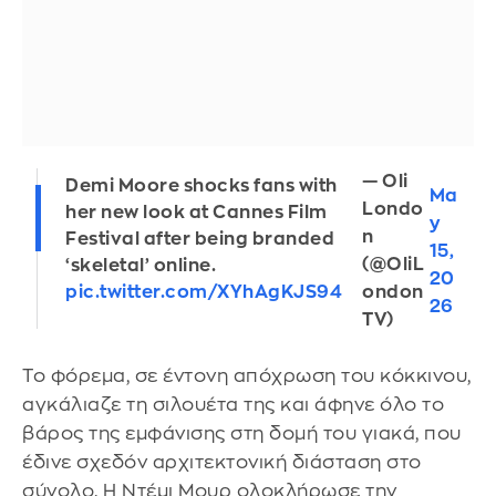
— Oli
Demi Moore shocks fans with
Ma
Londo
her new look at Cannes Film
y
n
Festival after being branded
15,
(@OliL
‘skeletal’ online.
20
pic.twitter.com/XYhAgKJS94
ondon
26
TV)
Το φόρεμα, σε έντονη απόχρωση του κόκκινου,
αγκάλιαζε τη σιλουέτα της και άφηνε όλο το
βάρος της εμφάνισης στη δομή του γιακά, που
έδινε σχεδόν αρχιτεκτονική διάσταση στο
σύνολο. Η Ντέμι Μουρ ολοκλήρωσε την