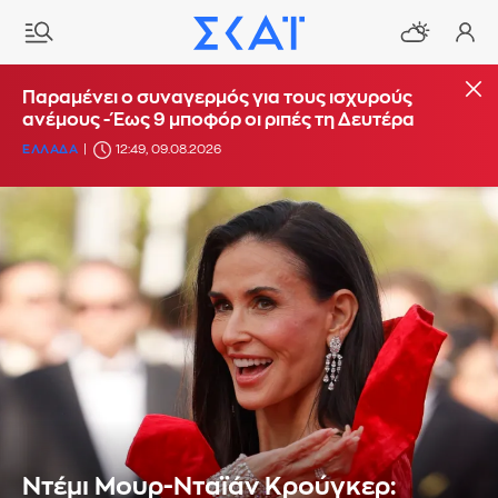
Παραμένει ο συναγερμός για τους ισχυρούς
ανέμους - Έως 9 μποφόρ οι ριπές τη Δευτέρα
ΕΛΛΑΔΑ
12:49, 09.08.2026
Ντέμι Μουρ-Νταϊάν Κρούγκερ: