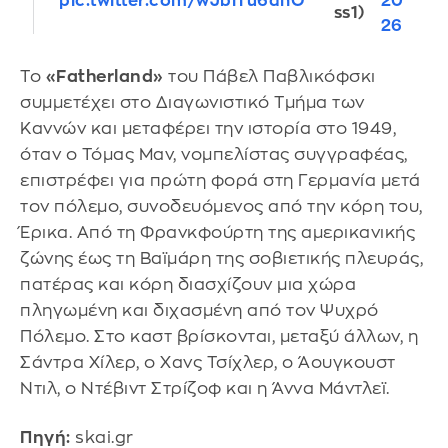
20
pic.twitter.com/wJbiTu6dnO
ss1)
26
Το
«Fatherland»
του Πάβελ Παβλικόφσκι
συμμετέχει στο Διαγωνιστικό Τμήμα των
Καννών και μεταφέρει την ιστορία στο 1949,
όταν ο Τόμας Μαν, νομπελίστας συγγραφέας,
επιστρέφει για πρώτη φορά στη Γερμανία μετά
τον πόλεμο, συνοδευόμενος από την κόρη του,
Έρικα. Από τη Φρανκφούρτη της αμερικανικής
ζώνης έως τη Βαϊμάρη της σοβιετικής πλευράς,
πατέρας και κόρη διασχίζουν μια χώρα
πληγωμένη και διχασμένη από τον Ψυχρό
Πόλεμο. Στο καστ βρίσκονται, μεταξύ άλλων, η
Σάντρα Χίλερ, ο Χανς Τσίχλερ, ο Άουγκουστ
Ντιλ, ο Ντέβιντ Στρίζοφ και η Άννα Μάντλεϊ.
Πηγή:
skai.gr