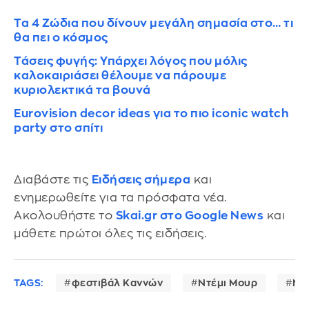
Τα 4 Ζώδια που δίνουν μεγάλη σημασία στο… τι
θα πει ο κόσμος
Τάσεις φυγής: Υπάρχει λόγος που μόλις
καλοκαιριάσει θέλουμε να πάρουμε
κυριολεκτικά τα βουνά
Eurovision decor ideas για το πιο iconic watch
party στο σπίτι
Διαβάστε τις
Ειδήσεις σήμερα
και
ενημερωθείτε για τα πρόσφατα νέα.
Ακολουθήστε το
Skai.gr στο Google News
και
μάθετε πρώτοι όλες τις ειδήσεις.
TAGS:
φεστιβάλ Καννών
Ντέμι Μουρ
Ντ