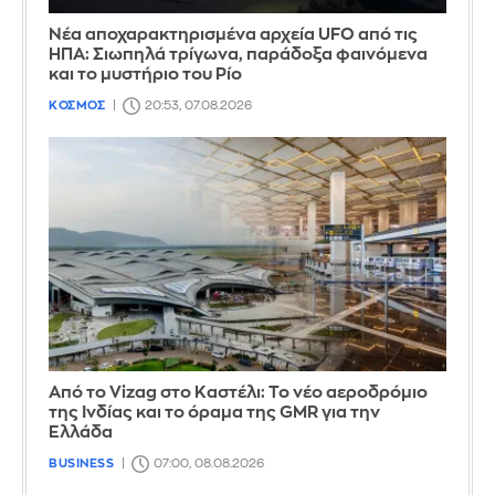
Νέα αποχαρακτηρισμένα αρχεία UFO από τις
ΗΠΑ: Σιωπηλά τρίγωνα, παράδοξα φαινόμενα
και το μυστήριο του Ρίο
ΚΟΣΜΟΣ
20:53, 07.08.2026
Από το Vizag στο Καστέλι: Το νέο αεροδρόμιο
της Ινδίας και το όραμα της GMR για την
Ελλάδα
BUSINESS
07:00, 08.08.2026