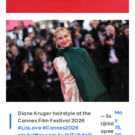
Ma
Diane Kruger hairstyle at the
— lis
y
Cannes Film Festival 2026
(@lisl
15,
#LisLove
#Cannes2026
opee