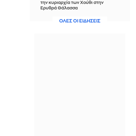
την κυριαρχία των Χούθι στην
Ερυθρά Θάλασσα
ΠΡΙΝ ΑΠΌ 2 ΏΡΕΣ
ΟΛΕΣ ΟΙ ΕΙΔΗΣΕΙΣ
Νίστρουπ: Έχουμε την πίεση, αλλά
πάμε για τη νίκη, δεν υπάρχει κάτι
άλλο για μας
ΠΡΙΝ ΑΠΌ 3 ΏΡΕΣ
Άννα Πρέλεβιτς: Το τρυφερό
throwback βίντεο με την αδελφή της
να τραγουδούν Backstreet Boys
ΠΡΙΝ ΑΠΌ 3 ΏΡΕΣ
Πυρκαγιά σε χαμηλή βλάστηση στην
περιοχή Σάνταλο, στην Κάρπαθο
ΠΡΙΝ ΑΠΌ 3 ΏΡΕΣ
Ο Παναθηναϊκός έπαθε στο ΟΑΚΑ,
καλείται να μάθει από αυτό και να
προκριθεί μέσω Βουλγαρίας - Δείτε
τα Highlights