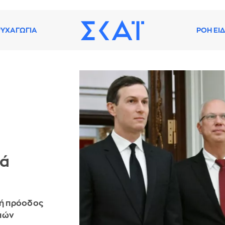
ΥΧΑΓΩΓΙΑ
ΡΟΗ ΕΙ
κά
κή πρόοδος
ειών