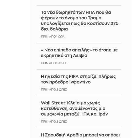
Τα νέα θωρηκτά των ΗΠΑ που θα
φέρουν το όνομα του Τραμπ
υπολογίζεται πως θα κοστίσουν 275
δισ. δολάρια
ΠΡΙΝ ΑΠΌ 1 ΏΡΑ
«Νέο επίπεδο απειλής» το drone με
εκρηκτικά στη Λειψία
ΠΡΙΝ ΑΠΌ 2 ΏΡΕΣ
Η ηγεσία της FIFA στηρίζει πλήρως
τον πρόεδρο Ινφαντίνο
ΠΡΙΝ ΑΠΌ 2 ΏΡΕΣ
Wall Street: Κλείσιμο χωρίς
κατεύθυνση, αναμένοντας μια
συμφωνία μεταξύ ΗΠΑ και Ιράν
ΠΡΙΝ ΑΠΌ 2 ΏΡΕΣ
Η Σαουδική Αραβία μπορεί να σπάσει