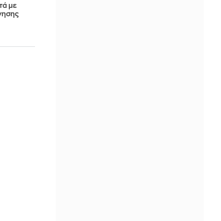
τά με
νησης