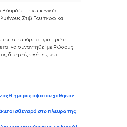
ν εβδομάδα τηλεφωνικές
λμένους Στιβ Γουίτκοφ και
φέτος στο φόρουμ για πρώτη
εται να συναντηθεί με Ρώσους
ις διμερείς σχέσεις και
νός 6 ημέρες αφότου χάθηκαν
έκεται σθεναρά στο πλευρό της
 διαπραγματεύσεις με το Ισραήλ