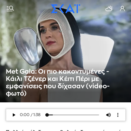
Met Gala: Οι πιο κακοντυμένες -
Κάιλι Τζένερ και Κέιτι Πέρι με
εμφανίσεις που δίχασαν (video-
φωτό)