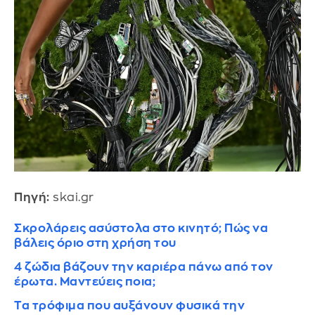
Πηγή:
skai.gr
Σκρολάρεις ασύστολα στο κινητό; Πώς να
βάλεις όριο στη χρήση του
4 ζώδια βάζουν την καριέρα πάνω από τον
έρωτα. Μαντεύεις ποια;
Τα τρόφιμα που αυξάνουν φυσικά την