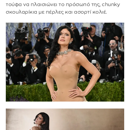
τούφα να πλαισιώνει το πρόσωπό της, chunky
σκουλαρίκια με πέρλες και ασορτί κολιέ.