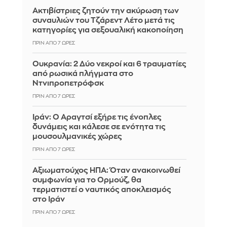
Ακτιβίστριες ζητούν την ακύρωση των
συναυλιών του Τζάρεντ Λέτο μετά τις
κατηγορίες για σεξουαλική κακοποίηση
ΠΡΙΝ ΑΠΌ 7 ΏΡΕΣ
Ουκρανία: 2 Δύο νεκροί και 6 τραυματίες
από ρωσικά πλήγματα στο
Ντνιπροπετρόφσκ
ΠΡΙΝ ΑΠΌ 7 ΏΡΕΣ
Ιράν: Ο Αραγτσί εξήρε τις ένοπλες
δυνάμεις και κάλεσε σε ενότητα τις
μουσουλμανικές χώρες
ΠΡΙΝ ΑΠΌ 7 ΏΡΕΣ
Αξιωματούχος ΗΠΑ: Όταν ανακοινωθεί
συμφωνία για το Ορμούζ, θα
τερματιστεί ο ναυτικός αποκλεισμός
στο Ιράν
ΠΡΙΝ ΑΠΌ 7 ΏΡΕΣ