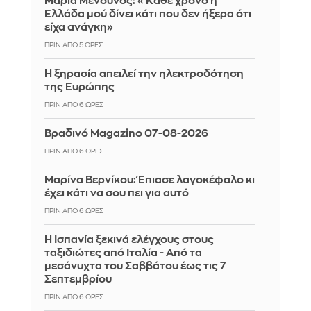
Μαρία Μενούνος: «Κάθε χρόνο η
Ελλάδα μού δίνει κάτι που δεν ήξερα ότι
είχα ανάγκη»
ΠΡΙΝ ΑΠΌ 5 ΏΡΕΣ
Η ξηρασία απειλεί την ηλεκτροδότηση
της Ευρώπης
ΠΡΙΝ ΑΠΌ 6 ΏΡΕΣ
Βραδινό Magazino 07-08-2026
ΠΡΙΝ ΑΠΌ 6 ΏΡΕΣ
Μαρίνα Βερνίκου: Έπιασε λαγοκέφαλο κι
έχει κάτι να σου πει για αυτό
ΠΡΙΝ ΑΠΌ 6 ΏΡΕΣ
Η Ισπανία ξεκινά ελέγχους στους
ταξιδιώτες από Ιταλία - Από τα
μεσάνυχτα του Σαββάτου έως τις 7
Σεπτεμβρίου
ΠΡΙΝ ΑΠΌ 6 ΏΡΕΣ