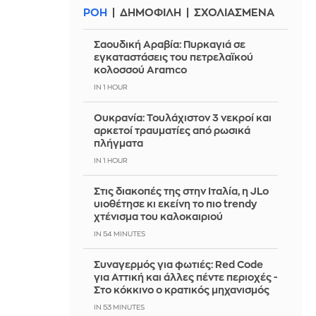
ΡΟΗ
ΔΗΜΟΦΙΛΗ
ΣΧΟΛΙΑΣΜΕΝΑ
Σαουδική Αραβία: Πυρκαγιά σε
εγκαταστάσεις του πετρελαϊκού
κολοσσού Aramco
IN 1 HOUR
Ουκρανία: Τουλάχιστον 3 νεκροί και
αρκετοί τραυματίες από ρωσικά
πλήγματα
IN 1 HOUR
Στις διακοπές της στην Ιταλία, η JLo
υιοθέτησε κι εκείνη το πιο trendy
χτένισμα του καλοκαιριού
IN 54 MINUTES
Συναγερμός για φωτιές: Red Code
για Αττική και άλλες πέντε περιοχές -
Στο κόκκινο ο κρατικός μηχανισμός
IN 53 MINUTES