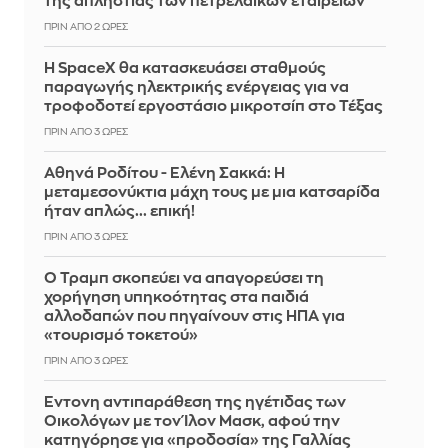
της απληστίας των πετρελαϊκών εταιρειών
ΠΡΙΝ ΑΠΌ 2 ΏΡΕΣ
Η SpaceX θα κατασκευάσει σταθμούς
παραγωγής ηλεκτρικής ενέργειας για να
τροφοδοτεί εργοστάσιο μικροτσίπ στο Τέξας
ΠΡΙΝ ΑΠΌ 3 ΏΡΕΣ
Αθηνά Ροδίτου - Ελένη Σακκά: Η
μεταμεσονύκτια μάχη τους με μια κατσαρίδα
ήταν απλώς... επική!
ΠΡΙΝ ΑΠΌ 3 ΏΡΕΣ
Ο Τραμπ σκοπεύει να απαγορεύσει τη
χορήγηση υπηκοότητας στα παιδιά
αλλοδαπών που πηγαίνουν στις ΗΠΑ για
«τουρισμό τοκετού»
ΠΡΙΝ ΑΠΌ 3 ΏΡΕΣ
Έντονη αντιπαράθεση της ηγέτιδας των
Οικολόγων με τον Ίλον Μασκ, αφού την
κατηγόρησε για «προδοσία» της Γαλλίας