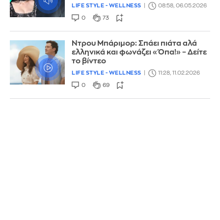
LIFE STYLE - WELLNESS
08:58, 06.05.2026
0
73
Ντρου Μπάριμορ: Σπάει πιάτα αλά
ελληνικά και φωνάζει «Όπα!» – Δείτε
το βίντεο
LIFE STYLE - WELLNESS
11:28, 11.02.2026
0
69