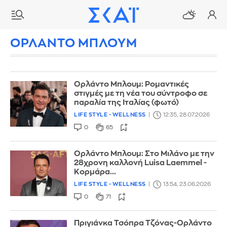
ΟΡΛΑΝΤΟ ΜΠΛΟΥΜ
Ορλάντο Μπλουμ: Ρομαντικές
στιγμές με τη νέα του σύντροφο σε
παραλία της Ιταλίας (φωτό)
LIFE STYLE - WELLNESS
12:35, 28.07.2026
0
65
Ορλάντο Μπλουμ: Στο Μιλάνο με την
28χρονη καλλονή Luisa Laemmel -
Κορμάρα...
LIFE STYLE - WELLNESS
13:54, 23.06.2026
0
71
Πριγιάνκα Τσόπρα Τζόνας-Ορλάντο