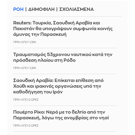
ΡΟΗ
ΔΗΜΟΦΙΛΗ
ΣΧΟΛΙΑΣΜΕΝΑ
Reuters: Τουρκία, Σαουδική Αραβία και
Πακιστάν θα υπογράψουν συμφωνία κοινής
άμυνας την Παρασκευή
ΠΡΙΝ ΑΠΌ 1 ΏΡΑ
Τραυματισμός 53χρονου ναυτικού κατά την
πρόσδεση πλοίου στη Ρόδο
ΠΡΙΝ ΑΠΌ 1 ΏΡΑ
Σαουδική Αραβία: Επίκειται επίθεση από
Χούθι και ιρακινές οργανώσεις υπό την
καθοδήγηση του Ιράν
ΠΡΙΝ ΑΠΌ 2 ΏΡΕΣ
Πουέρτο Ρίκο: Νερό με το δελτίο από την
Παρασκευή, λόγω της ανομβρίας στο νησί
ΠΡΙΝ ΑΠΌ 2 ΏΡΕΣ