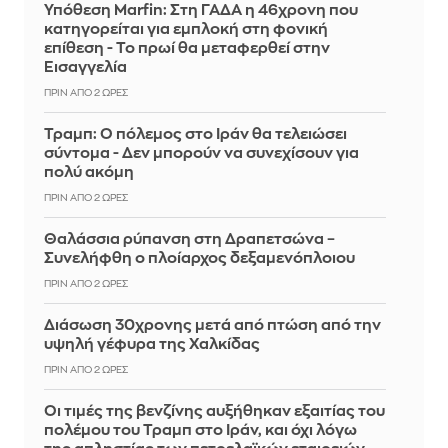
Υπόθεση Marfin: Στη ΓΑΔΑ η 46χρονη που
κατηγορείται για εμπλοκή στη φονική
επίθεση - Το πρωί θα μεταφερθεί στην
Εισαγγελία
ΠΡΙΝ ΑΠΌ 2 ΏΡΕΣ
Τραμπ: Ο πόλεμος στο Ιράν θα τελειώσει
σύντομα - Δεν μπορούν να συνεχίσουν για
πολύ ακόμη
ΠΡΙΝ ΑΠΌ 2 ΏΡΕΣ
Θαλάσσια ρύπανση στη Δραπετσώνα –
Συνελήφθη ο πλοίαρχος δεξαμενόπλοιου
ΠΡΙΝ ΑΠΌ 2 ΏΡΕΣ
Διάσωση 30χρονης μετά από πτώση από την
υψηλή γέφυρα της Χαλκίδας
ΠΡΙΝ ΑΠΌ 2 ΏΡΕΣ
Οι τιμές της βενζίνης αυξήθηκαν εξαιτίας του
πολέμου του Τραμπ στο Ιράν, και όχι λόγω