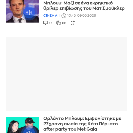
Μπλουμ: Μαζί σε ένα εκρηκτικό
θρίλερ επιβίωσης του Ματ Σμούκλερ
CINEMA
10:45, 09.05.2026
0
66
Ορλάντο Μπλουμ: Εμφανίστηκε με
27χρονη σωσία της Κέιτι Πέρι στο
after party του Met Gala