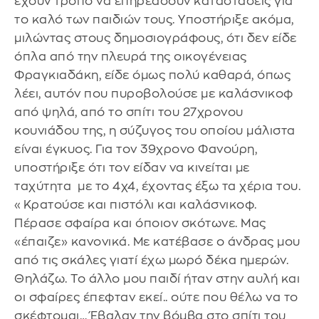
έχουν τρόπο να επηρεάσουν καταστάσεις για
το καλό των παιδιών τους. Υποστήριξε ακόμα,
μιλώντας στους δημοσιογράφους, ότι δεν είδε
όπλα από την πλευρά της οικογένειας
Φραγκιαδάκη, είδε όμως πολύ καθαρά, όπως
λέει, αυτόν που πυροβολούσε με καλάσνικοφ
από ψηλά, από το σπίτι του 27χρονου
κουνιάδου της, η σύζυγος του οποίου μάλιστα
είναι έγκυος. Για τον 39χρονο Φανούρη,
υποστήριξε ότι τον είδαν να κινείται με
ταχύτητα με το 4χ4, έχοντας έξω τα χέρια του.
«Κρατούσε και πιστόλι και καλάσνικοφ.
Πέρασε σφαίρα και όποιον σκότωνε. Μας
«έπαιζε» κανονικά. Με κατέβασε ο άνδρας μου
από τις σκάλες γιατί έχω μωρό δέκα ημερών.
Θηλάζω. Το άλλο μου παιδί ήταν στην αυλή και
οι σφαίρες έπεφταν εκεί.. ούτε που θέλω να το
σκέφτομαι… Έβαλαν την βόμβα στο σπίτι του