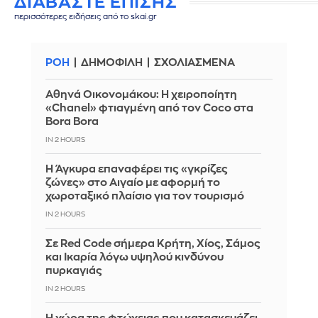
ΔΙΑΒΑΣΤΕ ΕΠΙΣΗΣ
περισσότερες ειδήσεις από το skai.gr
ΡΟΗ
ΔΗΜΟΦΙΛΗ
ΣΧΟΛΙΑΣΜΕΝΑ
Αθηνά Οικονομάκου: Η χειροποίητη
«Chanel» φτιαγμένη από τον Coco στα
Bora Bora
IN 2 HOURS
Η Άγκυρα επαναφέρει τις «γκρίζες
ζώνες» στο Αιγαίο με αφορμή το
χωροταξικό πλαίσιο για τον τουρισμό
IN 2 HOURS
Σε Red Code σήμερα Κρήτη, Χίος, Σάμος
και Ικαρία λόγω υψηλού κινδύνου
πυρκαγιάς
IN 2 HOURS