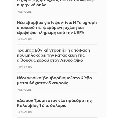
Η χώρα της φτώχειας που κατασκευάζει
πυρηνικά όπλα
IN 2 HOURS
Νέα «βόμβα» για Ινφαντίνο: Η Telegraph
αποκαλύπτει φερόμενη σχέση και
εξαψήφια πληρωμή από την UEFA
IN 2 HOURS
Τραμπ: «Εθνική ντροπή» η απόφαση
που μπλοκάρει την κατασκευή της
αίθουσας χορού στον Λευκό Οίκο
IN 2 HOURS
Νέοι ρωσικοί βομβαρδισμοί στο Κίεβο
με τουλάχιστον 3 νεκρούς
IN 2 HOURS
«Δώρο» Τραμπ στον νέο πρόεδρο της
Κολομβίας 1 δισ. δολάρια
IN 2 HOURS