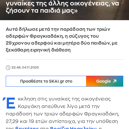
γυναίκες της άλλης οικογένειας, να
ζήσουν τα παιδιά μας»
Αυτά δήλωσε μετά την παράδοση των τριών
αδερφών Φραγκιαδάκη, η σύζυγος του
29χρονου αδερφού και μητέρα δύο παιδιών, με
ξεκάθαρη ειρηνική διάθεση
22:48, 04.11.2025
Προσθέστε το SKAI.gr στο
Google
Έ
κκληση στις γυναίκες της οικογένειας
Καργάκη απεύθυνε λίγο μετά την
παράδοση των τριών αδερφών Φραγκιαδάκη,
27,29 και 19 ετών αντίστοιχα, για την υπόθεση
της
βεντέτας
στα
Βορίζια Ηρακλείου
, η