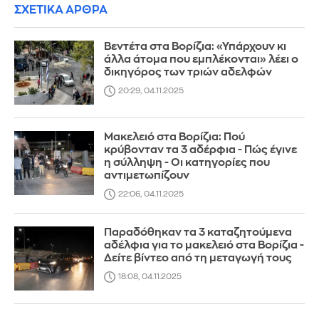
ΣΧΕΤΙΚΑ ΑΡΘΡΑ
Βεντέτα στα Βορίζια: «Υπάρχουν κι
άλλα άτομα που εμπλέκονται» λέει ο
δικηγόρος των τριών αδελφών
20:29, 04.11.2025
Μακελειό στα Βορίζια: Πού
κρύβονταν τα 3 αδέρφια - Πώς έγινε
η σύλληψη - Οι κατηγορίες που
αντιμετωπίζουν
22:06, 04.11.2025
Παραδόθηκαν τα 3 καταζητούμενα
αδέλφια για το μακελειό στα Βορίζια -
Δείτε βίντεο από τη μεταγωγή τους
18:08, 04.11.2025