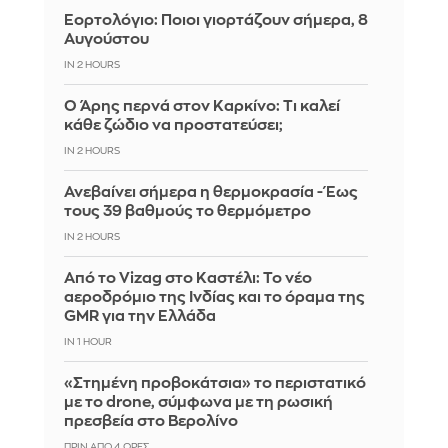
Εορτολόγιο: Ποιοι γιορτάζουν σήμερα, 8
Αυγούστου
IN 2 HOURS
Ο Άρης περνά στον Καρκίνο: Τι καλεί
κάθε ζώδιο να προστατεύσει;
IN 2 HOURS
Ανεβαίνει σήμερα η θερμοκρασία - Έως
τους 39 βαθμούς το θερμόμετρο
IN 2 HOURS
Από το Vizag στο Καστέλι: Το νέο
αεροδρόμιο της Ινδίας και το όραμα της
GMR για την Ελλάδα
IN 1 HOUR
«Στημένη προβοκάτσια» το περιστατικό
με το drone, σύμφωνα με τη ρωσική
πρεσβεία στο Βερολίνο
ΠΡΙΝ ΑΠΌ 4 ΏΡΕΣ