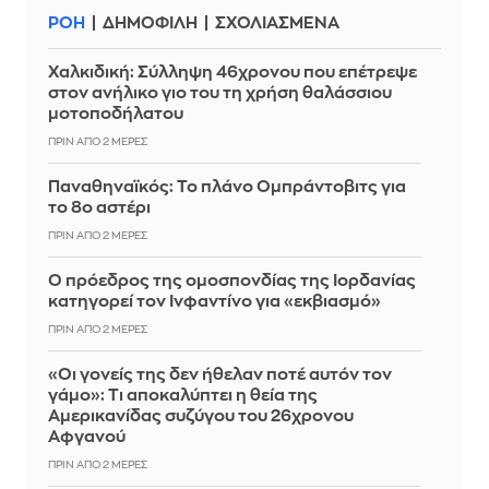
ΡΟΗ
ΔΗΜΟΦΙΛΗ
ΣΧΟΛΙΑΣΜΕΝΑ
Χαλκιδική: Σύλληψη 46χρονου που επέτρεψε
στον ανήλικο γιο του τη χρήση θαλάσσιου
μοτοποδήλατου
ΠΡΙΝ ΑΠΌ 2 ΜΈΡΕΣ
Παναθηναϊκός: Το πλάνο Ομπράντοβιτς για
το 8ο αστέρι
ΠΡΙΝ ΑΠΌ 2 ΜΈΡΕΣ
Ο πρόεδρος της ομοσπονδίας της Ιορδανίας
κατηγορεί τον Ινφαντίνο για «εκβιασμό»
ΠΡΙΝ ΑΠΌ 2 ΜΈΡΕΣ
«Οι γονείς της δεν ήθελαν ποτέ αυτόν τον
γάμο»: Τι αποκαλύπτει η θεία της
Αμερικανίδας συζύγου του 26χρονου
Αφγανού
ΠΡΙΝ ΑΠΌ 2 ΜΈΡΕΣ