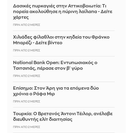
Δασικές πυρκαγιές στην Αττικοβοιωτία: Τι
πορεία ακολούθησε η πύρινη λαίλαπα - Δείτε
χάρτες
ΠΡΙΝ ΑΠΌ 2 ΜΈΡΕΣ
Χιλιάδες φίλαθλοι στην κηδεία του Φράνκο
Μπαρέζι - Δείτε βίντεο
ΠΡΙΝ ΑΠΌ 2 ΜΈΡΕΣ
National Bank Open: Εντυπωσιακός ο
Τσιτσιπάς, πέρασε στον β' γύρο
ΠΡΙΝ ΑΠΌ 2 ΜΈΡΕΣ
Επίσημο: Στον Άρη για τα επόμενα δύο
χρόνια ο Ράφα Μιρ
ΠΡΙΝ ΑΠΌ 2 ΜΈΡΕΣ
Τουρκία: Ο Βρετανός Άντονι Τέιλορ, ανέλαβε
διευθυντής ελίτ διαιτησίας
ΠΡΙΝ ΑΠΌ 2 ΜΈΡΕΣ