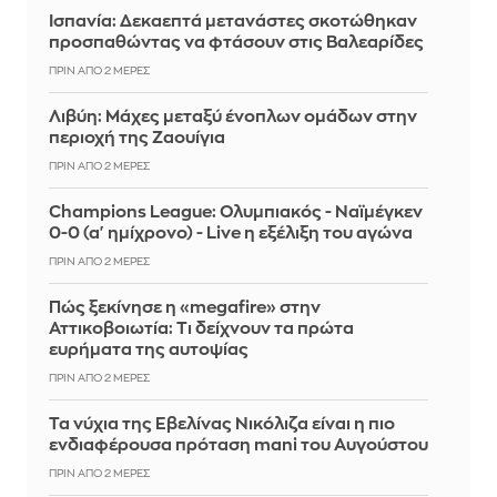
Ισπανία: Δεκαεπτά μετανάστες σκοτώθηκαν
προσπαθώντας να φτάσουν στις Βαλεαρίδες
ΠΡΙΝ ΑΠΌ 2 ΜΈΡΕΣ
Λιβύη: Μάχες μεταξύ ένοπλων ομάδων στην
περιοχή της Ζαουίγια
ΠΡΙΝ ΑΠΌ 2 ΜΈΡΕΣ
Champions League: Ολυμπιακός - Ναϊμέγκεν
0-0 (α' ημίχρονο) - Live η εξέλιξη του αγώνα
ΠΡΙΝ ΑΠΌ 2 ΜΈΡΕΣ
Πώς ξεκίνησε η «megafire» στην
Αττικοβοιωτία: Τι δείχνουν τα πρώτα
ευρήματα της αυτοψίας
ΠΡΙΝ ΑΠΌ 2 ΜΈΡΕΣ
Τα νύχια της Εβελίνας Νικόλιζα είναι η πιο
ενδιαφέρουσα πρόταση mani του Αυγούστου
ΠΡΙΝ ΑΠΌ 2 ΜΈΡΕΣ