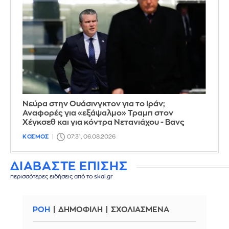
Νεύρα στην Ουάσινγκτον για το Ιράν;
Αναφορές για «εξάψαλμο» Τραμπ στον
Χέγκσεθ και για κόντρα Νετανιάχου - Βανς
ΚΟΣΜΟΣ
07:31, 06.08.2026
ΔΙΑΒΑΣΤΕ ΕΠΙΣΗΣ
περισσότερες ειδήσεις από το skai.gr
ΡΟΗ
ΔΗΜΟΦΙΛΗ
ΣΧΟΛΙΑΣΜΕΝΑ