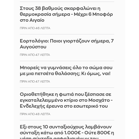
Στους 38 βαθμούς σκαρφαλώνει η
θερμοκρασία σήμερα - Μέχρι 6 Μποφόρ
στο Αιγαίο
ΠΡΙΝ ΑΠΌ 46 ΛΕΠΤΆ
Εορτολόγιο: Ποιοι γιορτάζουν σήμερα, 7
Αυγούστου
ΠΡΙΝ ΑΠΌ 47 ΛΕΠΤΆ
Μπορείς να γυμνάσεις όλο το σώμα σου
με μια πετσέτα θαλάσσης; Κι όμως, ναι!
ΠΡΙΝ ΑΠΌ 47 ΛΕΠΤΆ
Οριοθετήθηκε η φωτιά που ξέσπασε σε
εγκαταλελειμμένο κτίριο στο Μοσχάτο -
Ενδελεχής έρευνα στο εσωτερικό του
ΠΡΙΝ ΑΠΌ 48 ΛΕΠΤΆ
Έξι στους 10 συνταξιούχους λαμβάνουν
σύνταξη κάτω από 1.000€ - Ούτε 800€ η
μέση σύνταξη ασφαλισμένων του