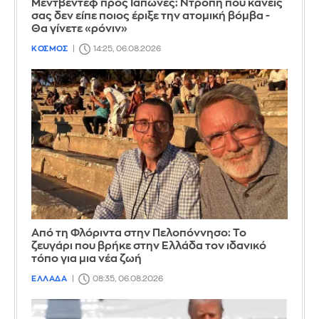
Μεντβέντεφ προς Ιάπωνες: Ντροπή που κανείς
σας δεν είπε ποιος έριξε την ατομική βόμβα -
Θα γίνετε «ρόνιν»
ΚΟΣΜΟΣ
14:25, 06.08.2026
Από τη Φλόριντα στην Πελοπόννησο: Το
ζευγάρι που βρήκε στην Ελλάδα τον ιδανικό
τόπο για μια νέα ζωή
ΕΛΛΑΔΑ
08:35, 06.08.2026