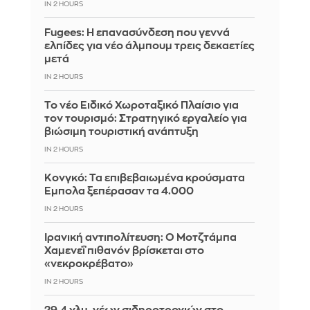
IN 2 HOURS
Fugees: Η επανασύνδεση που γεννά
ελπίδες για νέο άλμπουμ τρεις δεκαετίες
μετά
IN 2 HOURS
Το νέο Ειδικό Χωροταξικό Πλαίσιο για
τον τουρισμό: Στρατηγικό εργαλείο για
βιώσιμη τουριστική ανάπτυξη
IN 2 HOURS
Κονγκό: Τα επιβεβαιωμένα κρούσματα
Έμπολα ξεπέρασαν τα 4.000
IN 2 HOURS
Ιρανική αντιπολίτευση: Ο Μοτζτάμπα
Χαμενεΐ πιθανόν βρίσκεται στο
«νεκροκρέβατο»
IN 2 HOURS