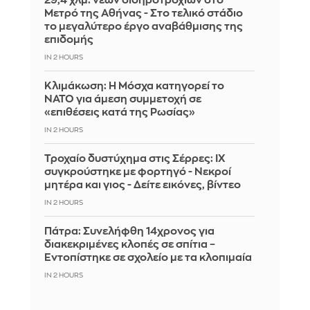
29,4 χλμ. νέων σιδηροτροχιών στο
Μετρό της Αθήνας - Στο τελικό στάδιο
το μεγαλύτερο έργο αναβάθμισης της
επιδομής
IN 2 HOURS
Κλιμάκωση: Η Μόσχα κατηγορεί το
ΝΑΤΟ για άμεση συμμετοχή σε
«επιθέσεις κατά της Ρωσίας»
IN 2 HOURS
Τροχαίο δυστύχημα στις Σέρρες: ΙΧ
συγκρούστηκε με φορτηγό - Νεκροί
μητέρα και γιος - Δείτε εικόνες, βίντεο
IN 2 HOURS
Πάτρα: Συνελήφθη 14χρονος για
διακεκριμένες κλοπές σε σπίτια –
Εντοπίστηκε σε σχολείο με τα κλοπιμαία
IN 2 HOURS