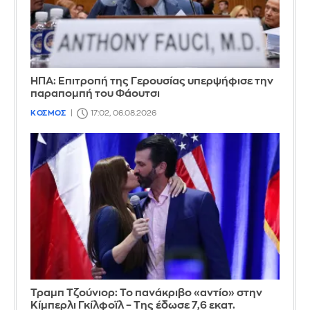
ΗΠΑ: Επιτροπή της Γερουσίας υπερψήφισε την
παραπομπή του Φάουτσι
ΚΟΣΜΟΣ
17:02, 06.08.2026
Τραμπ Τζούνιορ: Το πανάκριβο «αντίο» στην
Κίμπερλι Γκίλφοϊλ – Της έδωσε 7,6 εκατ.