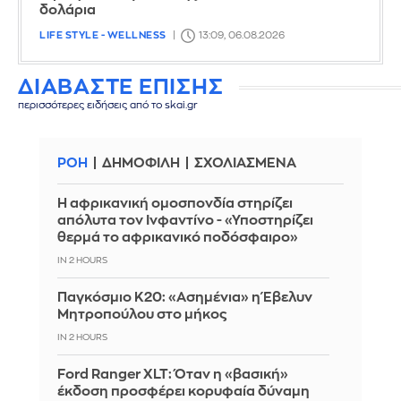
δολάρια
LIFE STYLE - WELLNESS
13:09, 06.08.2026
ΔΙΑΒΑΣΤΕ ΕΠΙΣΗΣ
περισσότερες ειδήσεις από το skai.gr
ΡΟΗ
ΔΗΜΟΦΙΛΗ
ΣΧΟΛΙΑΣΜΕΝΑ
Η αφρικανική ομοσπονδία στηρίζει
απόλυτα τον Ινφαντίνο - «Υποστηρίζει
θερμά το αφρικανικό ποδόσφαιρο»
IN 2 HOURS
Παγκόσμιο Κ20: «Ασημένια» η Έβελυν
Μητροπούλου στο μήκος
IN 2 HOURS
Ford Ranger XLT: Όταν η «βασική»
έκδοση προσφέρει κορυφαία δύναμη