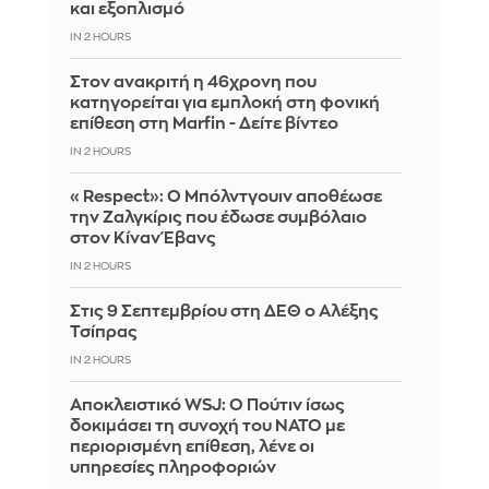
και εξοπλισμό
IN 2 HOURS
Στον ανακριτή η 46χρονη που
κατηγορείται για εμπλοκή στη φονική
επίθεση στη Marfin - Δείτε βίντεο
IN 2 HOURS
«Respect»: Ο Μπόλντγουιν αποθέωσε
την Ζαλγκίρις που έδωσε συμβόλαιο
στον Κίναν Έβανς
IN 2 HOURS
Στις 9 Σεπτεμβρίου στη ΔΕΘ ο Αλέξης
Τσίπρας
IN 2 HOURS
Αποκλειστικό WSJ: Ο Πούτιν ίσως
δοκιμάσει τη συνοχή του ΝΑΤΟ με
περιορισμένη επίθεση, λένε οι
υπηρεσίες πληροφοριών