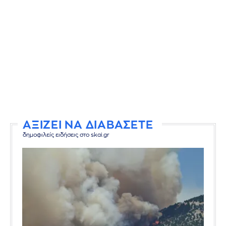
ΑΞΙΖΕΙ ΝΑ ΔΙΑΒΑΣΕΤΕ
δημοφιλείς ειδήσεις στο skai.gr