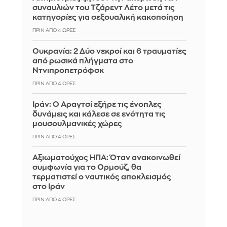
συναυλιών του Τζάρεντ Λέτο μετά τις
κατηγορίες για σεξουαλική κακοποίηση
ΠΡΙΝ ΑΠΌ 4 ΏΡΕΣ
Ουκρανία: 2 Δύο νεκροί και 6 τραυματίες
από ρωσικά πλήγματα στο
Ντνιπροπετρόφσκ
ΠΡΙΝ ΑΠΌ 4 ΏΡΕΣ
Ιράν: Ο Αραγτσί εξήρε τις ένοπλες
δυνάμεις και κάλεσε σε ενότητα τις
μουσουλμανικές χώρες
ΠΡΙΝ ΑΠΌ 4 ΏΡΕΣ
Αξιωματούχος ΗΠΑ: Όταν ανακοινωθεί
συμφωνία για το Ορμούζ, θα
τερματιστεί ο ναυτικός αποκλεισμός
στο Ιράν
ΠΡΙΝ ΑΠΌ 4 ΏΡΕΣ