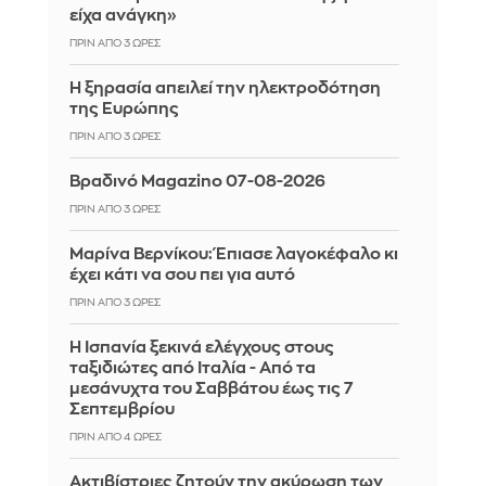
είχα ανάγκη»
ΠΡΙΝ ΑΠΌ 3 ΏΡΕΣ
Η ξηρασία απειλεί την ηλεκτροδότηση
της Ευρώπης
ΠΡΙΝ ΑΠΌ 3 ΏΡΕΣ
Βραδινό Magazino 07-08-2026
ΠΡΙΝ ΑΠΌ 3 ΏΡΕΣ
Μαρίνα Βερνίκου: Έπιασε λαγοκέφαλο κι
έχει κάτι να σου πει για αυτό
ΠΡΙΝ ΑΠΌ 3 ΏΡΕΣ
Η Ισπανία ξεκινά ελέγχους στους
ταξιδιώτες από Ιταλία - Από τα
μεσάνυχτα του Σαββάτου έως τις 7
Σεπτεμβρίου
ΠΡΙΝ ΑΠΌ 4 ΏΡΕΣ
Ακτιβίστριες ζητούν την ακύρωση των