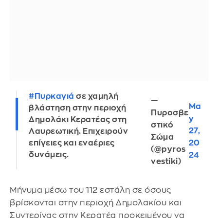
#Πυρκαγιά
σε χαμηλή
—
Ma
βλάστηση στην περιοχή
Πυροσβε
y
Δημολάκι Κερατέας στη
στικό
27,
Λαυρεωτική. Επιχειρούν
Σώμα
20
επίγειες και εναέριες
(@pyros
δυνάμεις.
24
vestiki)
Μήνυμα μέσω του 112 εστάλη σε όσους
βρίσκονται στην περιοχή Δημολακίου και
Συντερίνας στην Κερατέα προκειμένου να