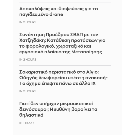
Αποκαλύψεις και διαψεύσεις για το
παγιδευμένο drone
IN 2 HOURS
Συνάντηση Προέδρου ΣΒΑΠ με τον
Χατζηδάκη: Κατάθεση προτάσεων για
το φορολογικό, χωροταξικό και
εργασιακό πλαίσιο της Μεταποίησης
IN 2 HOURS
Σοκαριστικό περιστατικό στο Αίγιο:
Οδηγός λεωφορείου υπέστη ανακοπή-
Tο όχημα έπεφτε πάνω σε άλλα ΙΧ
IN 2 HOURS
Γιατί δεν υπήρχαν μικροσκοπικοί
δεινόσαυροι; Η ευθύνη βαραίνει τα
θηλαστικά
IN 1 HOUR