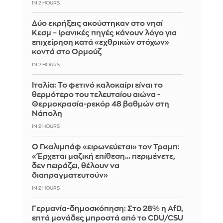
IN 2 HOURS
Δύο εκρήξεις ακούστηκαν στο νησί
Κεσμ – Ιρανικές πηγές κάνουν λόγο για
επιχείρηση κατά «εχθρικών στόχων»
κοντά στο Ορμούζ
IN 2 HOURS
Ιταλία: To φετινό καλοκαίρι είναι το
θερμότερο του τελευταίου αιώνα -
Θερμοκρασία-ρεκόρ 48 βαθμών στη
Νάπολη
IN 2 HOURS
Ο Γκαλιμπάφ «ειρωνεύεται» τον Τραμπ:
«Έρχεται μαζική επίθεση… περιμένετε,
δεν πειράζει, θέλουν να
διαπραγματευτούν»
IN 2 HOURS
Γερμανία-δημοσκόπηση: Στο 28% η AfD,
επτά μονάδες μπροστά από το CDU/CSU