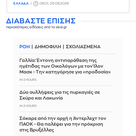
ΕΛΛΑΔΑ
08:01, 05.08.2026
ΔΙΑΒΑΣΤΕ ΕΠΙΣΗΣ
περισσότερες ειδήσεις από το skai.gr
ΡΟΗ
ΔΗΜΟΦΙΛΗ
ΣΧΟΛΙΑΣΜΕΝΑ
Γαλλία: Έντονη αντιπαράθεση της
ηγέτιδας των Οικολόγων με τον Ίλον
Μασκ - Την κατηγόρησε για «προδοσία»
IN 2 HOURS
Δύο συλλήψεις για τις πυρκαγιές σε
Σκύρο και Λακωνία
IN 2 HOURS
Σόκαρε από την αρχή η Άντερλεχτ τον
ΠΑΟΚ - Θα παλέψει για την πρόκριση
στις Βρυξέλλες