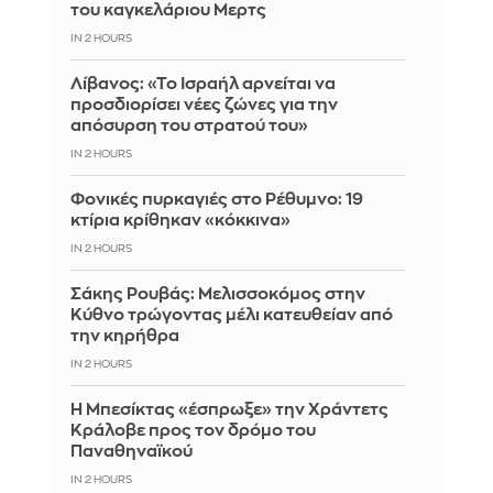
του καγκελάριου Μερτς
IN 2 HOURS
Λίβανος: «Το Ισραήλ αρνείται να
προσδιορίσει νέες ζώνες για την
απόσυρση του στρατού του»
IN 2 HOURS
Φονικές πυρκαγιές στο Ρέθυμνο: 19
κτίρια κρίθηκαν «κόκκινα»
IN 2 HOURS
Σάκης Ρουβάς: Μελισσοκόμος στην
Κύθνο τρώγοντας μέλι κατευθείαν από
την κηρήθρα
IN 2 HOURS
Η Μπεσίκτας «έσπρωξε» την Χράντετς
Κράλοβε προς τον δρόμο του
Παναθηναϊκού
IN 2 HOURS