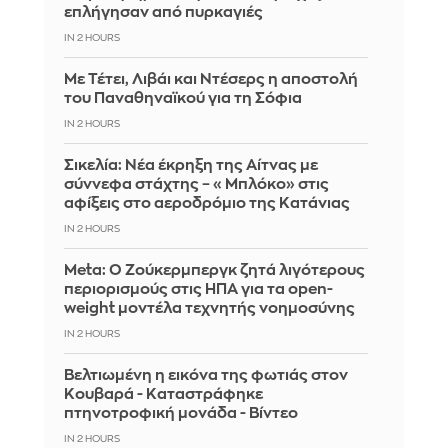
επλήγησαν από πυρκαγιές
IN 2 HOURS
Με Τέτει, Λιβάι και Ντέσερς η αποστολή
του Παναθηναϊκού για τη Σόφια
IN 2 HOURS
Σικελία: Νέα έκρηξη της Αίτνας με
σύννεφα στάχτης – «Μπλόκο» στις
αφίξεις στο αεροδρόμιο της Κατάνιας
IN 2 HOURS
Meta: Ο Ζούκερμπεργκ ζητά λιγότερους
περιορισμούς στις ΗΠΑ για τα open-
weight μοντέλα τεχνητής νοημοσύνης
IN 2 HOURS
Βελτιωμένη η εικόνα της φωτιάς στον
Κουβαρά - Καταστράφηκε
πτηνοτροφική μονάδα - Βίντεο
IN 2 HOURS