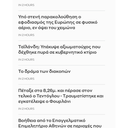
IN 2 HOURS
Υπό στενή παρακολούθηση ο
εφοδιασμός της Ευρώπης σε φυσικό
αέριο, εν όψει του χειμώνα
IN 2 HOURS
Ταϊλάνδη: Υπέκυψε αξιωματούχος που
δέχθηκε πυρά σε κυβερνητικό κτίριο
IN 2 HOURS
Το δράμα των διακοπών
IN 2 HOURS
Πέταξε στα 8,26μ. και πέρασε στον
τελικό ο Τεντόγλου - Tραυματίστηκε και
εγκατέλειψε ο Φουρλάνι
IN 2 HOURS
Βοήθεια από το Επαγγελματικό
Επιμελητήριο Αθηνών σε περιοχές που