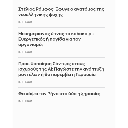
Στέλιος Ράμφος: Έφυγε ο ανατόμος της
νεοελληνικής ψυχής
IN 1 HOUR
Μεσημεριανός ύπνος το καλοκαίρι:
Ευεργετικός ή παγίδα για τον
οργανισμό;
IN 1 HOUR
Προειδοποίηση Σάντερς στους
ισχυρούς της AI: Παγώστε την ανάπτυξη
μοντέλων ή θα παρέμβει η Γερουσία
IN 1 HOUR
Θα κόψει τον Ρήνο στα δύο η ξηρασία;
IN 1 HOUR