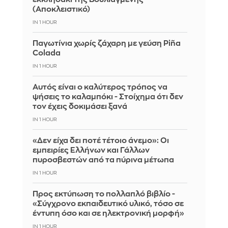
(Αποκλειστικό)
IN 1 HOUR
Παγωτίνια χωρίς ζάχαρη με γεύση Piña
Colada
IN 1 HOUR
Αυτός είναι ο καλύτερος τρόπος να
ψήσεις το καλαμπόκι - Στοίχημα ότι δεν
τον έχεις δοκιμάσει ξανά
IN 1 HOUR
«Δεν είχα δει ποτέ τέτοιο άνεμο»: Οι
εμπειρίες Ελλήνων και Γάλλων
πυροσβεστών από τα πύρινα μέτωπα
IN 1 HOUR
Προς εκτύπωση το πολλαπλό βιβλίο -
«Σύγχρονο εκπαιδευτικό υλικό, τόσο σε
έντυπη όσο και σε ηλεκτρονική μορφή»
IN 1 HOUR