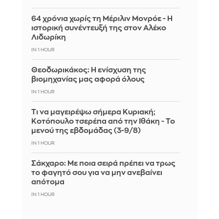
64 χρόνια χωρίς τη Μέριλιν Μονρόε - Η
ιστορική συνέντευξή της στον Αλέκο
Λιδωρίκη
IN 1 HOUR
Θεοδωρικάκος: Η ενίσχυση της
βιομηχανίας μας αφορά όλους
IN 1 HOUR
Τι να μαγειρέψω σήμερα Κυριακή;
Κοτόπουλο τσερέπα από την Ιθάκη - Το
μενού της εβδομάδας (3-9/8)
IN 1 HOUR
Σάκχαρο: Με ποια σειρά πρέπει να τρως
το φαγητό σου για να μην ανεβαίνει
απότομα
IN 1 HOUR