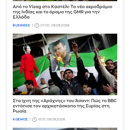
Από το Vizag στο Καστέλι: Το νέο αεροδρόμιο
της Ινδίας και το όραμα της GMR για την
Ελλάδα
BUSINESS
07:00, 08.08.2026
Στα ίχνη της «Αράχνης» του Άσαντ: Πώς το BBC
εντόπισε τον αρχικατάσκοπο της Συρίας στη
Ρωσία
ΚΟΣΜΟΣ
12:01, 08.08.2026