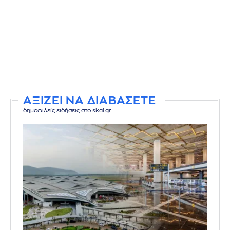
ΑΞΙΖΕΙ ΝΑ ΔΙΑΒΑΣΕΤΕ
δημοφιλείς ειδήσεις στο skai.gr