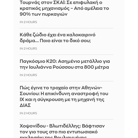
Τουρνάς στον ΣΚΑΪ: Σε επιφυλακή ο
κρατικός μηχανισμός – Από αμέλεια το
90% των πυρκαγιών
IN 2 HOURS
Κάθε ζώδιο έχει ένα καλοκαιρινό
δράμα... Ποιο είναι το δικό σου;
IN 2 HOURS
Παγκόσμιο Κ20: Ασημένιο μετάλλιο για
την Ιουλιάννα Ρούσσου στα 800 μέτρα
IN 2 HOURS
Πώς έγινε το τροχαίο στην Αθηνών-
Σουνίου: Η επικίνδυνη αναστροφή του
ΙΧ και η σύγκρουση με τη μηχανή της
ΔΙΑΣ
IN 2 HOURS
Χοψονίδου - Βλωτιδέλλης: Βάφτισαν
τον γιο τους στο πιο εντυπωσιακό
εκκλησάκι της Βουλιαγμένης