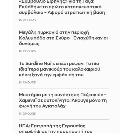
«Συμβούλιο Ειρήνης» για τη Γάζα:
Εκδόθηκε το πρώτο κατασκευαστικό
συμβόλαιο – Αφορά στρατιωτική βάση
IN 2 HOURS
Μεγάλη πυρκαγιά στην περιοχή
Κολυμπάδα στη Σκύρο - Ενισχύθηκαν οι
δυνάμεις
IN 2 HOURS
Τα Sardine Nails επέστρεψαν: Το πιο
ιδιαίτερο μανικιούρ του καλοκαιριού
κάνει ξανά την εμφάνισή του
IN 2 HOURS
Μυστήριο με τη συνάντηση Πεζεσκιάν -
Χαμενεΐ σε αυτοκίνητο: Άκουγε μόνο τη
φωνή του Αγιατολάχ
IN 2 HOURS
ΗΠΑ: Επιτροπή της Γερουσίας
υπερψήφισε την παραπομπή του