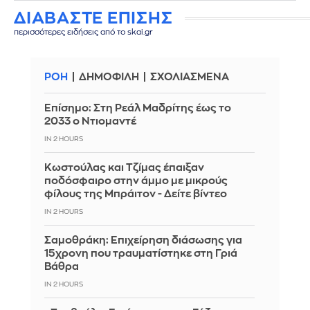
ΔΙΑΒΑΣΤΕ ΕΠΙΣΗΣ
περισσότερες ειδήσεις από το skai.gr
ΡΟΗ
ΔΗΜΟΦΙΛΗ
ΣΧΟΛΙΑΣΜΕΝΑ
Επίσημο: Στη Ρεάλ Μαδρίτης έως το
2033 ο Ντιομαντέ
IN 2 HOURS
Κωστούλας και Τζίμας έπαιξαν
ποδόσφαιρο στην άμμο με μικρούς
φίλους της Μπράιτον - Δείτε βίντεο
IN 2 HOURS
Σαμοθράκη: Επιχείρηση διάσωσης για
15χρονη που τραυματίστηκε στη Γριά
Βάθρα
IN 2 HOURS