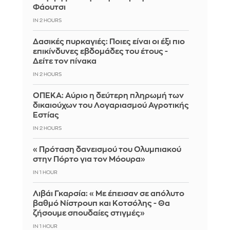
Φάουτσι
IN 2 HOURS
Δασικές πυρκαγιές: Ποιες είναι οι έξι πιο
επικίνδυνες εβδομάδες του έτους -
Δείτε τον πίνακα
IN 2 HOURS
ΟΠΕΚΑ: Αύριο η δεύτερη πληρωμή των
δικαιούχων του Λογαριασμού Αγροτικής
Εστίας
IN 2 HOURS
«Πρόταση δανεισμού του Ολυμπιακού
στην Πόρτο για τον Μόουρα»
IN 1 HOUR
Λιβάι Γκαρσία: «Με έπεισαν σε απόλυτο
βαθμό Νίστρουπ και Κοτσόλης - Θα
ζήσουμε σπουδαίες στιγμές»
IN 1 HOUR