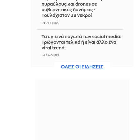
πυραύλους και drones σε
κυβερνητικές δυνάμεις -
Τουλάχιστον 38 νεκροί
IN 2 HOURS
Τα υγιεινά παγωτά των social media:
Τρώγονται τελικά ή είναι άλλο ένα
viral trend;
IN 2 HOURS
ΟΛΕΣ ΟΙ ΕΙΔΗΣΕΙΣ
ΕΛΑΣ: «Βιομηχανία κοροϊδίας από
τον κ. Μητσοτάκη - Ξαναπαρουσιάζει
ως σχέδιο τις ίδιες ανεκπλήρωτες
υποσχέσεις»
IN 2 HOURS
Ισραήλ: Έποικος κατηγορείται για τον
θάνατο Παλαιστίνιου ακτιβιστή στην
κατεχόμενη Δυτική Όχθη
IN 2 HOURS
Bloomberg: Νέος γύρος