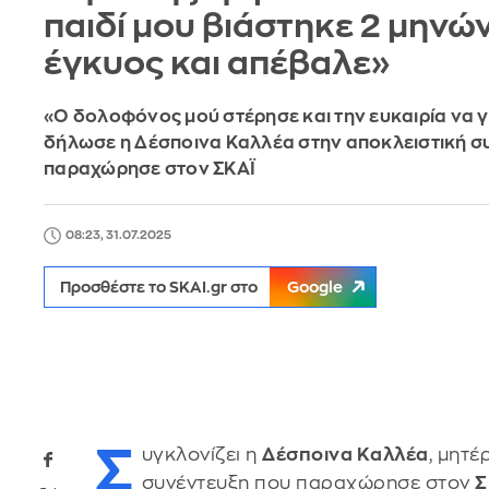
παιδί μου βιάστηκε 2 μηνώ
έγκυος και απέβαλε»
«Ο δολοφόνος μού στέρησε και την ευκαιρία να γ
δήλωσε η Δέσποινα Καλλέα στην αποκλειστική σ
παραχώρησε στον ΣΚΑΪ
08:23, 31.07.2025
Προσθέστε το SKAI.gr στο
Google
Σ
υγκλονίζει η
Δέσποινα Καλλέα
, μητέ
συνέντευξη που παραχώρησε στον
Σ