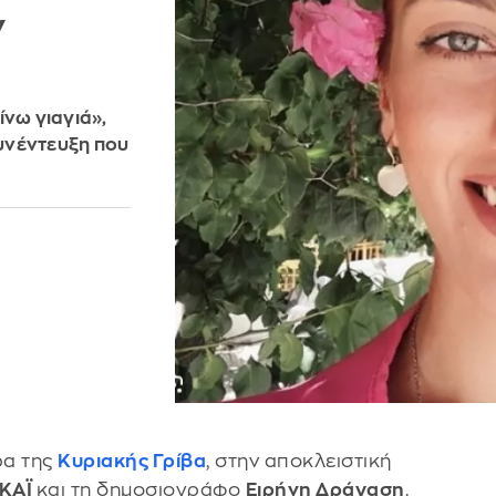
ν
ίνω γιαγιά»,
υνέντευξη που
ρα της
Κυριακής Γρίβα
, στην αποκλειστική
ΚΑΪ
και τη δημοσιογράφο
Ειρήνη Δράγαση
.