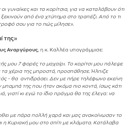
ι γυναίκες και τα κορίτσια, για να καταλάβουν ότι
ξεκινούν από ένα χτύπημα στο τραπέζι. Από το τι
τροφό σου για το πώς μίλησε».
ί της»
ους Αναργύρους
, η κ. Καλλέα υπογράμμισε:
ής μου 7 φορές το μαχαίρι. Το κορίτσι μου πάλεψε
ε τα χέρια της μπροστά, προσπάθησε. Ήλπιζε
κός - θα αντιδράσει. Δεν με πήρε τηλέφωνο εκείνη
ον μπαμπά της που ήταν ακόμα πιο κοντά, ίσως κάτι
, γιατί κι εγώ το ίδιο πράγμα θα της έλεγα: να
έρθει με πάρα πολλή χαρά και μας ανακοίνωσαν το
 η Κυριακή μου στο σπίτι με κλάματα. Κατάλαβα