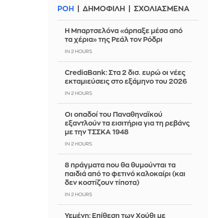
ΡΟΗ
ΔΗΜΟΦΙΛΗ
ΣΧΟΛΙΑΣΜΕΝΑ
Η Μπαρτσελόνα «άρπαξε μέσα από
τα χέρια» της Ρεάλ τον Ρόδρι
IN 2 HOURS
CrediaBank: Στα 2 δισ. ευρώ οι νέες
εκταμιεύσεις στο εξάμηνο του 2026
IN 2 HOURS
Οι οπαδοί του Παναθηναϊκού
εξαντλούν τα εισιτήρια για τη ρεβάνς
με την ΤΣΣΚΑ 1948
IN 2 HOURS
8 πράγματα που θα θυμούνται τα
παιδιά από το φετινό καλοκαίρι (και
δεν κοστίζουν τίποτα)
IN 2 HOURS
Υεμένη: Επίθεση των Χούθι με