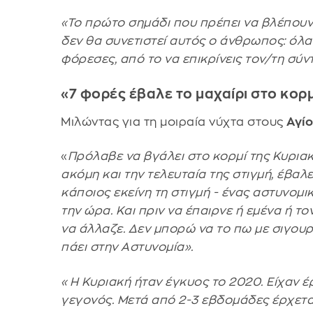
«Το πρώτο σημάδι που πρέπει να βλέπουν ο
δεν θα συνετιστεί αυτός ο άνθρωπος: όλα 
φόρεσες, από το να επικρίνεις τον/τη σύν
«7 φορές έβαλε το μαχαίρι στο κορμ
Μιλώντας για τη μοιραία νύχτα στους
Αγί
«
Πρόλαβε να βγάλει στο κορμί της Κυριακ
ακόμη και την τελευταία της στιγμή, έβαλ
κάποιος εκείνη τη στιγμή - ένας αστυνομι
την ώρα. Και πριν να έπαιρνε ή εμένα ή τ
να άλλαζε. Δεν μπορώ να το πω με σιγουριά
πάει στην Αστυνομία».
«Η Κυριακή ήταν έγκυος το 2020. Είχαν 
γεγονός. Μετά από 2-3 εβδομάδες έρχεται