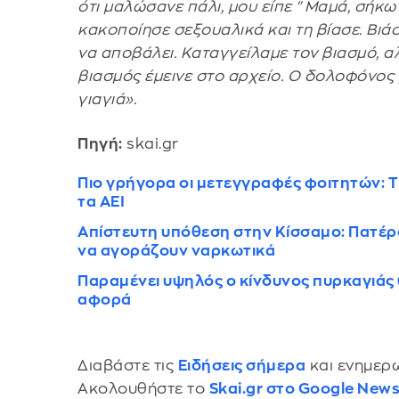
ότι μαλώσανε πάλι, μου είπε "Μαμά, σήκω 
κακοποίησε σεξουαλικά και τη βίασε. Βιά
να αποβάλει. Καταγγείλαμε τον βιασμό, α
βιασμός έμεινε στο αρχείο. Ο δολοφόνος 
γιαγιά».
Πηγή:
skai.gr
Πιο γρήγορα οι μετεγγραφές φοιτητών: Τι
τα ΑΕΙ
Απίστευτη υπόθεση στην Κίσσαμο: Πατέρα
να αγοράζουν ναρκωτικά
Παραμένει υψηλός ο κίνδυνος πυρκαγιάς 
αφορά
Διαβάστε τις
Ειδήσεις σήμερα
και ενημερω
Ακολουθήστε το
Skai.gr στο Google New