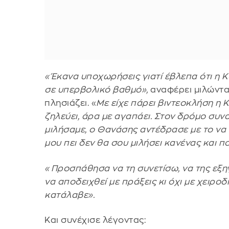
«Έκανα υποχωρήσεις γιατί έβλεπα ότι η 
σε υπερβολικό βαθμό»,
αναφέρει μιλώντα
πλησιάζει. «
Με είχε πάρει βιντεοκλήση η 
ζηλεύει, άρα με αγαπάει. Στον δρόμο συ
μιλήσαμε, ο Θανάσης αντέδρασε με το να γ
μου πει δεν θα σου μιλήσει κανένας και π
«Προσπάθησα να τη συνετίσω, να της εξηγ
να αποδειχθεί με πράξεις κι όχι με χειρο
κατάλαβε».
Και συνέχισε λέγοντας: