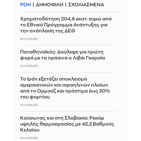
ΡΟΗ
ΔΗΜΟΦΙΛΗ
ΣΧΟΛΙΑΣΜΕΝΑ
Χρηματοδότηση 204,6 εκατ. ευρώ από
το Εθνικό Πρόγραμμα Ανάπτυξης για
την ανάπλαση της ΔΕΘ
IN 2 HOURS
Παναθηναϊκός: Δούλεψε για πρώτη
φορά με τα πράσινα ο Λιβάι Γκαρσία
IN 2 HOURS
Το Ιράν εξετάζει αποκλεισμό
αμερικανικών και ισραηλινών πλοίων
από το Ορμούζ και πρόστιμα έως 20%
του φορτίου
IN 2 HOURS
Καύσωνας και στη Σλοβακία: Ρεκόρ
υψηλής θερμοκρασίας με 42,2 βαθμούς
Κελσίου
IN 2 HOURS