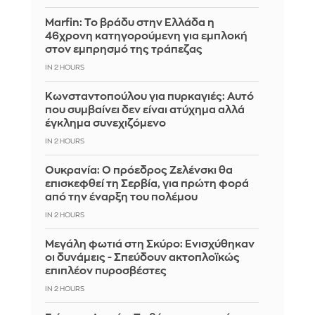
Marfin: Το βράδυ στην Ελλάδα η
46χρονη κατηγορούμενη για εμπλοκή
στον εμπρησμό της τράπεζας
IN 2 HOURS
Κωνσταντοπούλου για πυρκαγιές: Αυτό
που συμβαίνει δεν είναι ατύχημα αλλά
έγκλημα συνεχιζόμενο
IN 2 HOURS
Ουκρανία: Ο πρόεδρος Ζελένσκι θα
επισκεφθεί τη Σερβία, για πρώτη φορά
από την έναρξη του πολέμου
IN 2 HOURS
Μεγάλη φωτιά στη Σκύρο: Ενισχύθηκαν
οι δυνάμεις - Σπεύδουν ακτοπλοϊκώς
επιπλέον πυροσβέστες
IN 2 HOURS