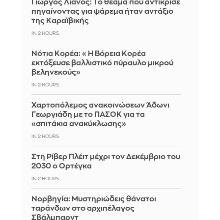
Γιώργος Λιανός: Το θέαμα που αντίκρισε
πηγαίνοντας για ψάρεμα ήταν αντάξιο
της Καραϊβικής
IN 2 HOURS
Νότια Κορέα: «Η Βόρεια Κορέα
εκτόξευσε βαλλιστικό πύραυλο μικρού
βεληνεκούς»
IN 2 HOURS
Χαρτοπόλεμος ανακοινώσεων Άδωνι
Γεωργιάδη με το ΠΑΣΟΚ για τα
«σπιτάκια ανακύκλωσης»
IN 2 HOURS
Στη Ρίβερ Πλέιτ μέχρι τον Δεκέμβριο του
2030 ο Ορτέγκα
IN 2 HOURS
Νορβηγία: Μυστηριώδεις θάνατοι
ταράνδων στο αρχιπέλαγος
Σβάλμπαρντ