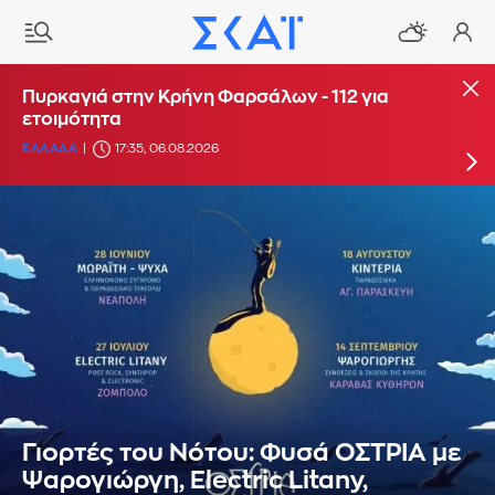
Μεγάλη φωτιά στη Σκύρο: Ενισχύθηκαν οι
Πυρκαγιά στην Κρήνη Φαρσάλων - 112 για
δυνάμεις - Σπεύδουν ακτοπλοϊκώς επιπλέον
ετοιμότητα
πυροσβέστες
ΕΛΛΑΔΑ
17:35, 06.08.2026
ΕΛΛΑΔΑ
15:17, 06.08.2026
UPDATE: 19:38
Γιορτές του Νότου: Φυσά ΟΣΤΡΙΑ με
Ψαρογιώργη, Electric Litany,