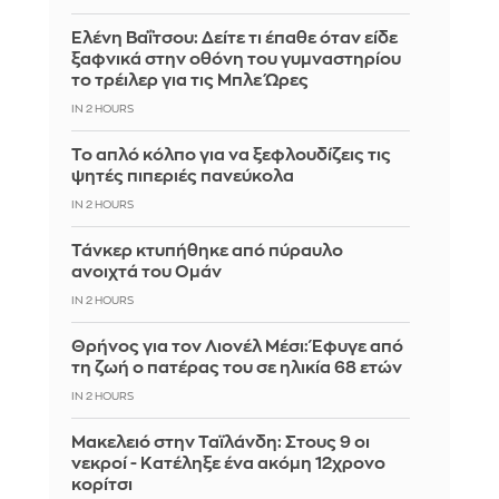
Ελένη Βαΐτσου: Δείτε τι έπαθε όταν είδε
ξαφνικά στην οθόνη του γυμναστηρίου
το τρέιλερ για τις Μπλε Ώρες
IN 2 HOURS
Το απλό κόλπο για να ξεφλουδίζεις τις
ψητές πιπεριές πανεύκολα
IN 2 HOURS
Τάνκερ κτυπήθηκε από πύραυλο
ανοιχτά του Ομάν
IN 2 HOURS
Θρήνος για τον Λιονέλ Μέσι: Έφυγε από
τη ζωή ο πατέρας του σε ηλικία 68 ετών
IN 2 HOURS
Μακελειό στην Ταϊλάνδη: Στους 9 οι
νεκροί - Κατέληξε ένα ακόμη 12χρονο
κορίτσι