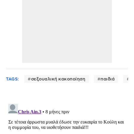
TAGS:
σεξουαλική κακοποίηση
παιδιά
σ