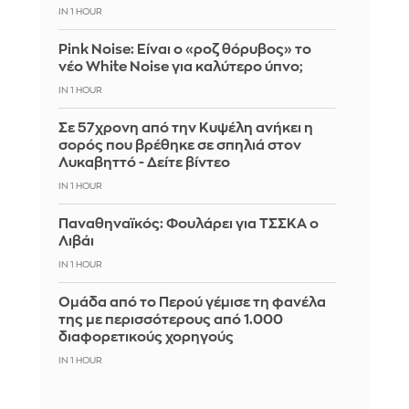
IN 1 HOUR
Pink Noise: Είναι ο «ροζ θόρυβος» το
νέο White Noise για καλύτερο ύπνο;
IN 1 HOUR
Σε 57χρονη από την Κυψέλη ανήκει η
σορός που βρέθηκε σε σπηλιά στον
Λυκαβηττό - Δείτε βίντεο
IN 1 HOUR
Παναθηναϊκός: Φουλάρει για ΤΣΣΚΑ ο
Λιβάι
IN 1 HOUR
Ομάδα από το Περού γέμισε τη φανέλα
της με περισσότερους από 1.000
διαφορετικούς χορηγούς
IN 1 HOUR