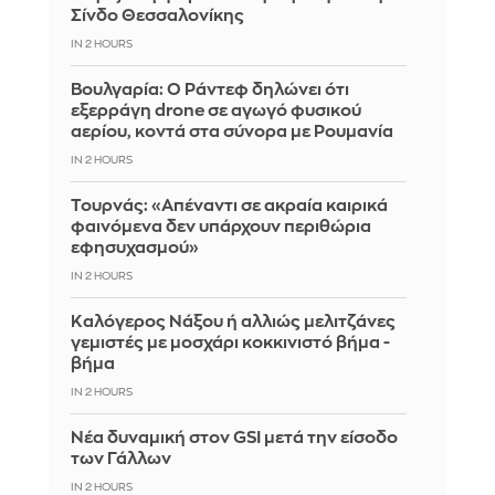
Σίνδο Θεσσαλονίκης
IN 2 HOURS
Βουλγαρία: Ο Ράντεφ δηλώνει ότι
εξερράγη drone σε αγωγό φυσικού
αερίου, κοντά στα σύνορα με Ρουμανία
IN 2 HOURS
Τουρνάς: «Απέναντι σε ακραία καιρικά
φαινόμενα δεν υπάρχουν περιθώρια
εφησυχασμού»
IN 2 HOURS
Καλόγερος Νάξου ή αλλιώς μελιτζάνες
γεμιστές με μοσχάρι κοκκινιστό βήμα -
βήμα
IN 2 HOURS
Νέα δυναμική στον GSI μετά την είσοδο
των Γάλλων
IN 2 HOURS