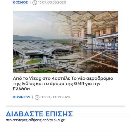
ΚΟΣΜΟΣ
13:07, 08.08.2026
Από το Vizag στο Καστέλι: Το νέο αεροδρόμιο
της Ινδίας και το όραμα της GMR για την
Ελλάδα
BUSINESS
07:00, 08.08.2026
ΔΙΑΒΑΣΤΕ ΕΠΙΣΗΣ
περισσότερες ειδήσεις από το skai.gr