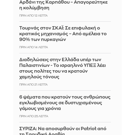
Αρδάνι της Καρπάθου – Απαγορεύτηκε
η κολύμβηση
ΠΡΙΝ ΑΠΌ 12 ΛΕΠΤΆ
Τουρνάς στον ΣΚΑΪ: Σε επιφυλακή ο
κρατικός μηχανισμός – Από αμέλεια το
90% των πυρκαγιών
ΠΡΙΝ ΑΠΌ 14 ΛΕΠΤΆ
Διαδηλώσεις στην Ελλάδα υπέρ των
Παλαιστινίων - Το ισραηλινό ΥΠΕΞ λέει
στους πολίτες του να κρατούν
χαμηλούς τόνους
ΠΡΙΝ ΑΠΌ 21 ΛΕΠΤΆ
6 ψέματα που κρατούν τους ανθρώπους
εγκλωβισμένους σε δυστυχισμένους
γάμους για χρόνια
ΠΡΙΝ ΑΠΌ 25 ΛΕΠΤΆ
ΣΥΡΙΖΑ: Να αποσυρθούν οι Patriot από
τη Σαουδική Αραβία