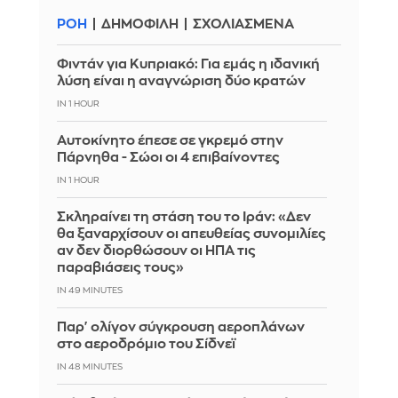
ΡΟΗ
ΔΗΜΟΦΙΛΗ
ΣΧΟΛΙΑΣΜΕΝΑ
Φιντάν για Κυπριακό: Για εμάς η ιδανική
λύση είναι η αναγνώριση δύο κρατών
IN 1 HOUR
Αυτοκίνητο έπεσε σε γκρεμό στην
Πάρνηθα - Σώοι οι 4 επιβαίνοντες
IN 1 HOUR
Σκληραίνει τη στάση του το Ιράν: «Δεν
θα ξαναρχίσουν οι απευθείας συνομιλίες
αν δεν διορθώσουν οι ΗΠΑ τις
παραβιάσεις τους»
IN 49 MINUTES
Παρ' ολίγον σύγκρουση αεροπλάνων
στο αεροδρόμιο του Σίδνεϊ
IN 48 MINUTES