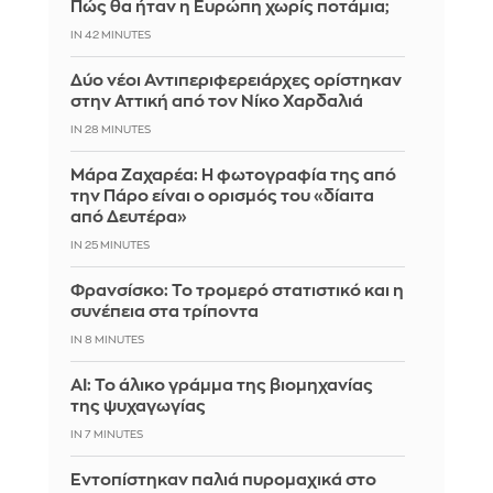
Πώς θα ήταν η Ευρώπη χωρίς ποτάμια;
IN 42 MINUTES
Δύο νέοι Αντιπεριφερειάρχες ορίστηκαν
στην Αττική από τον Νίκο Χαρδαλιά
IN 28 MINUTES
Μάρα Ζαχαρέα: Η φωτογραφία της από
την Πάρο είναι ο ορισμός του «δίαιτα
από Δευτέρα»
IN 25 MINUTES
Φρανσίσκο: Το τρομερό στατιστικό και η
συνέπεια στα τρίποντα
IN 8 MINUTES
AI: Το άλικο γράμμα της βιομηχανίας
της ψυχαγωγίας
IN 7 MINUTES
Εντοπίστηκαν παλιά πυρομαχικά στο